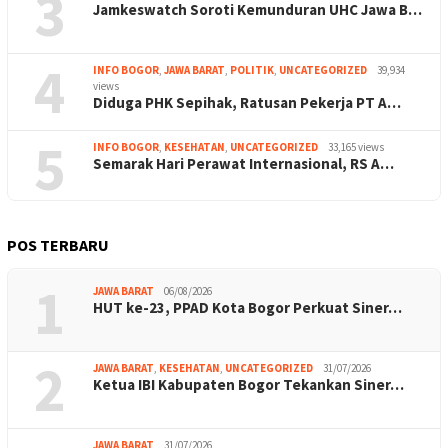
3
Jamkeswatch Soroti Kemunduran UHC Jawa B…
4
INFO BOGOR
,
JAWA BARAT
,
POLITIK
,
UNCATEGORIZED
39,934
views
Diduga PHK Sepihak, Ratusan Pekerja PT A…
5
INFO BOGOR
,
KESEHATAN
,
UNCATEGORIZED
33,165 views
Semarak Hari Perawat Internasional, RS A…
POS TERBARU
1
JAWA BARAT
06/08/2026
HUT ke-23, PPAD Kota Bogor Perkuat Siner…
2
JAWA BARAT
,
KESEHATAN
,
UNCATEGORIZED
31/07/2026
Ketua IBI Kabupaten Bogor Tekankan Siner…
JAWA BARAT
31/07/2026