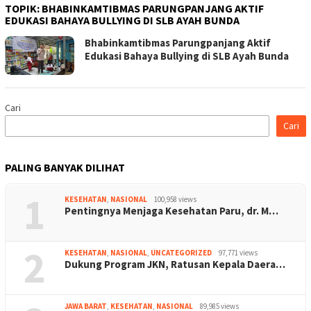
TOPIK:
BHABINKAMTIBMAS PARUNGPANJANG AKTIF
EDUKASI BAHAYA BULLYING DI SLB AYAH BUNDA
Bhabinkamtibmas Parungpanjang Aktif
Edukasi Bahaya Bullying di SLB Ayah Bunda
Cari
Cari
PALING BANYAK DILIHAT
1
KESEHATAN
,
NASIONAL
100,958 views
Pentingnya Menjaga Kesehatan Paru, dr. M…
2
KESEHATAN
,
NASIONAL
,
UNCATEGORIZED
97,771 views
Dukung Program JKN, Ratusan Kepala Daera…
JAWA BARAT
,
KESEHATAN
,
NASIONAL
89,985 views