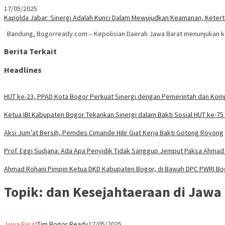
17/05/2025
Kapolda Jabar: Sinergi Adalah Kunci Dalam Mewujudkan Keamanan, Ketert
Bandung, Bogorready.com – Kepolisian Daerah Jawa Barat menunjukan
Berita Terkait
Headlines
HUT ke-23, PPAD Kota Bogor Perkuat Sinergi dengan Pemerintah dan Ko
Ketua IBI Kabupaten Bogor Tekankan Sinergi dalam Bakti Sosial HUT ke-75
Aksi Jum’at Bersih, Pemdes Cimande Hilir Giat Kerja Bakti Gotong Royong
Prof. Eggi Sudjana: Ada Apa Penyidik Tidak Sanggup Jemput Paksa Ahmad 
Ahmad Rohani Pimpin Ketua DKD Kabupaten Bogor, di Bawah DPC PWRI B
Topik:
dan Kesejahtaeraan di Jawa
Jawa Barat
Tim Bogor Ready
17/05/2025