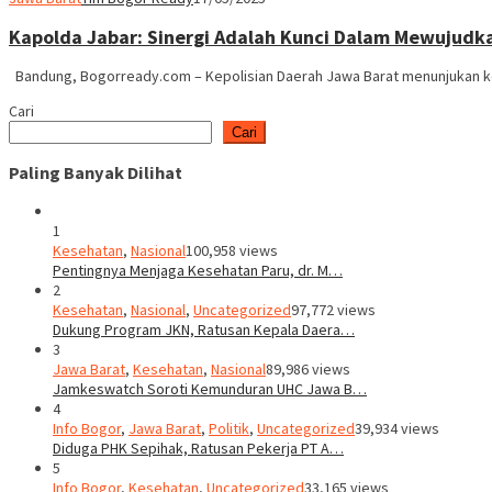
Kapolda Jabar: Sinergi Adalah Kunci Dalam Mewujudk
Bandung, Bogorready.com – Kepolisian Daerah Jawa Barat menunjukan
Cari
Cari
Paling Banyak Dilihat
1
Kesehatan
,
Nasional
100,958 views
Pentingnya Menjaga Kesehatan Paru, dr. M…
2
Kesehatan
,
Nasional
,
Uncategorized
97,772 views
Dukung Program JKN, Ratusan Kepala Daera…
3
Jawa Barat
,
Kesehatan
,
Nasional
89,986 views
Jamkeswatch Soroti Kemunduran UHC Jawa B…
4
Info Bogor
,
Jawa Barat
,
Politik
,
Uncategorized
39,934 views
Diduga PHK Sepihak, Ratusan Pekerja PT A…
5
Info Bogor
,
Kesehatan
,
Uncategorized
33,165 views