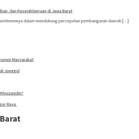
iban, dan Kesejahtaeraan di Jawa Barat
 komitmennya dalam mendukung percepatan pembangunan daerah […]
mponen Masyarakat
 di Jonggol
Khoizunidin?
ogor Raya
 Barat