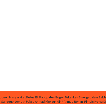
mponen Masyarakat
Ketua IBI Kabupaten Bogor Tekankan Sinergi dalam Bakti
dak Sanggup Jemput Paksa Ahmad Khoizunidin?
Ahmad Rohani Pimpin Ketua D