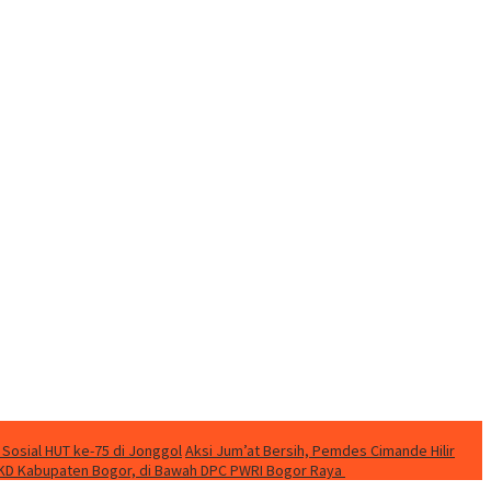
 Sosial HUT ke-75 di Jonggol
Aksi Jum’at Bersih, Pemdes Cimande Hilir
KD Kabupaten Bogor, di Bawah DPC PWRI Bogor Raya