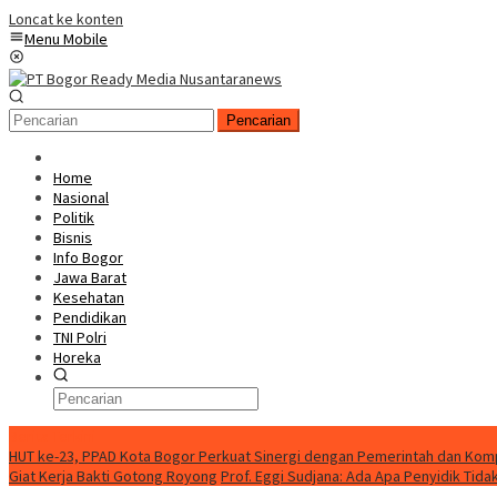
Loncat ke konten
Menu Mobile
Pencarian
Home
Nasional
Politik
Bisnis
Info Bogor
Jawa Barat
Kesehatan
Pendidikan
TNI Polri
Horeka
Berita Terkini
HUT ke-23, PPAD Kota Bogor Perkuat Sinergi dengan Pemerintah dan Ko
Giat Kerja Bakti Gotong Royong
Prof. Eggi Sudjana: Ada Apa Penyidik Ti