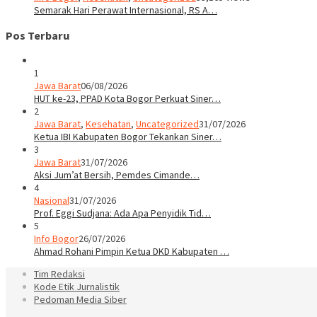
Semarak Hari Perawat Internasional, RS A…
Pos Terbaru
1
Jawa Barat
06/08/2026
HUT ke-23, PPAD Kota Bogor Perkuat Siner…
2
Jawa Barat
,
Kesehatan
,
Uncategorized
31/07/2026
Ketua IBI Kabupaten Bogor Tekankan Siner…
3
Jawa Barat
31/07/2026
Aksi Jum’at Bersih, Pemdes Cimande…
4
Nasional
31/07/2026
Prof. Eggi Sudjana: Ada Apa Penyidik Tid…
5
Info Bogor
26/07/2026
Ahmad Rohani Pimpin Ketua DKD Kabupaten …
Tim Redaksi
Kode Etik Jurnalistik
Pedoman Media Siber