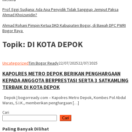
Prof. Eggi Sudjana: Ada Apa Penyidik Tidak Sanggup Jemput Paksa
Ahmad Khoizunidin?
Ahmad Rohani Pimpin Ketua DKD Kabupaten Bogor, di Bawah DPC PWRI
Bogor Raya
Topik:
DI KOTA DEPOK
Uncategorized
Tim Bogor Ready
22/07/2025
22/07/2025
KAPOLRES METRO DEPOK BERIKAN PENGHARGAAN
KEPADA ANGGOTA BERPRESTASI SERTA 3 SATKAMLING
TERBAIK DI KOTA DEPOK
Depok | bogorready.com – Kapolres Metro Depok, Kombes Pol Abdul
Waras, S.I.K., memberikan penghargaan […]
Cari
Cari
Paling Banyak Dilihat