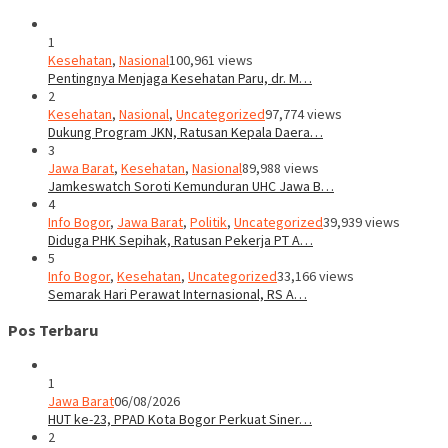
1
Kesehatan
,
Nasional
100,961 views
Pentingnya Menjaga Kesehatan Paru, dr. M…
2
Kesehatan
,
Nasional
,
Uncategorized
97,774 views
Dukung Program JKN, Ratusan Kepala Daera…
3
Jawa Barat
,
Kesehatan
,
Nasional
89,988 views
Jamkeswatch Soroti Kemunduran UHC Jawa B…
4
Info Bogor
,
Jawa Barat
,
Politik
,
Uncategorized
39,939 views
Diduga PHK Sepihak, Ratusan Pekerja PT A…
5
Info Bogor
,
Kesehatan
,
Uncategorized
33,166 views
Semarak Hari Perawat Internasional, RS A…
Pos Terbaru
1
Jawa Barat
06/08/2026
HUT ke-23, PPAD Kota Bogor Perkuat Siner…
2