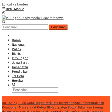
Loncat ke konten
Menu Mobile
Pencarian
Home
Nasional
Politik
Bisnis
Info Bogor
Jawa Barat
Kesehatan
Pendidikan
TNI Polri
Horeka
Berita Terkini
HUT ke-23, PPAD Kota Bogor Perkuat Sinergi dengan Pemerintah dan
Komponen Masyarakat
Ketua IBI Kabupaten Bogor Tekankan Sinergi
dalam Bakti Sosial HUT ke-75 di Jonggol
Aksi Jum’at Bersih, Pemdes