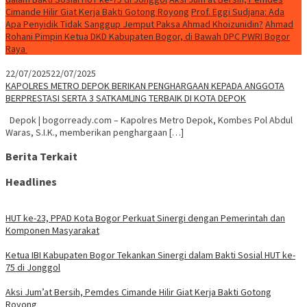
Cimande Hilir Giat Kerja Bakti Gotong Royong
Prof. Eggi Sudjana: Ada
Apa Penyidik Tidak Sanggup Jemput Paksa Ahmad Khoizunidin?
Ahmad
Rohani Pimpin Ketua DKD Kabupaten Bogor, di Bawah DPC PWRI Bogor
Raya
22/07/2025
22/07/2025
KAPOLRES METRO DEPOK BERIKAN PENGHARGAAN KEPADA ANGGOTA
BERPRESTASI SERTA 3 SATKAMLING TERBAIK DI KOTA DEPOK
Depok | bogorready.com – Kapolres Metro Depok, Kombes Pol Abdul
Waras, S.I.K., memberikan penghargaan […]
Berita Terkait
Headlines
HUT ke-23, PPAD Kota Bogor Perkuat Sinergi dengan Pemerintah dan
Komponen Masyarakat
Ketua IBI Kabupaten Bogor Tekankan Sinergi dalam Bakti Sosial HUT ke-
75 di Jonggol
Aksi Jum’at Bersih, Pemdes Cimande Hilir Giat Kerja Bakti Gotong
Royong