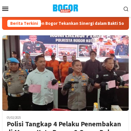
Loncat
Menu
ke
Mobile
konten
ua IBI Kabupaten Bogor Tekankan Sinergi dalam Bakti Sosial HUT
Berita Terkini
05/02/2025
Polisi Tangkap 4 Pelaku Penembakan