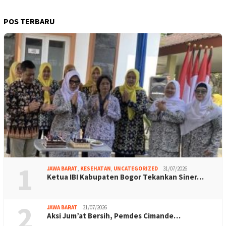
POS TERBARU
1
JAWA BARAT
,
KESEHATAN
,
UNCATEGORIZED
31/07/2026
Ketua IBI Kabupaten Bogor Tekankan Siner…
2
JAWA BARAT
31/07/2026
Aksi Jum’at Bersih, Pemdes Cimande…