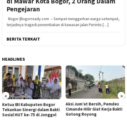
di Mawar Kota Bogor, 2 Orang Dalam
Pengejaran
Bogor |Bogorready.com – Sempat menggerkan warga setempat,
terjadinya tragedi penembakan di kawasan jalan Perintis […]
BERITA TERKAIT
HEADLINES
«
»
Aksi Jum’at Bersih, Pemdes
Prof. Eggi Sudjan
ten Bogor
Cimande Hilir Giat Kerja Bakti
Penyidik Tidak 
 dalam Bakti
Gotong Royong
Jemput Paksa Ah
di Jonggol
Khoizunidin?