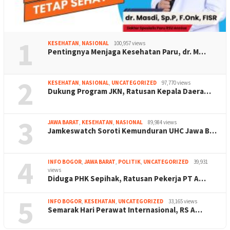
1
KESEHATAN
,
NASIONAL
100,957 views
Pentingnya Menjaga Kesehatan Paru, dr. M…
2
KESEHATAN
,
NASIONAL
,
UNCATEGORIZED
97,770 views
Dukung Program JKN, Ratusan Kepala Daera…
3
JAWA BARAT
,
KESEHATAN
,
NASIONAL
89,984 views
Jamkeswatch Soroti Kemunduran UHC Jawa B…
4
INFO BOGOR
,
JAWA BARAT
,
POLITIK
,
UNCATEGORIZED
39,931
views
Diduga PHK Sepihak, Ratusan Pekerja PT A…
5
INFO BOGOR
,
KESEHATAN
,
UNCATEGORIZED
33,165 views
Semarak Hari Perawat Internasional, RS A…