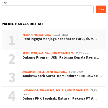
Cari
Cari
PALING BANYAK DILIHAT
1
KESEHATAN
,
NASIONAL
100,957 views
Pentingnya Menjaga Kesehatan Paru, dr. M…
2
KESEHATAN
,
NASIONAL
,
UNCATEGORIZED
97,771 views
Dukung Program JKN, Ratusan Kepala Daera…
3
JAWA BARAT
,
KESEHATAN
,
NASIONAL
89,985 views
Jamkeswatch Soroti Kemunduran UHC Jawa B…
4
INFO BOGOR
,
JAWA BARAT
,
POLITIK
,
UNCATEGORIZED
39,934
views
Diduga PHK Sepihak, Ratusan Pekerja PT A…