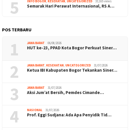
5
INFO BOGOR
,
KESEHATAN
,
UNCATEGORIZED
33,165 views
Semarak Hari Perawat Internasional, RS A…
POS TERBARU
1
JAWA BARAT
06/08/2026
HUT ke-23, PPAD Kota Bogor Perkuat Siner…
2
JAWA BARAT
,
KESEHATAN
,
UNCATEGORIZED
31/07/2026
Ketua IBI Kabupaten Bogor Tekankan Siner…
3
JAWA BARAT
31/07/2026
Aksi Jum’at Bersih, Pemdes Cimande…
4
NASIONAL
31/07/2026
Prof. Eggi Sudjana: Ada Apa Penyidik Tid…