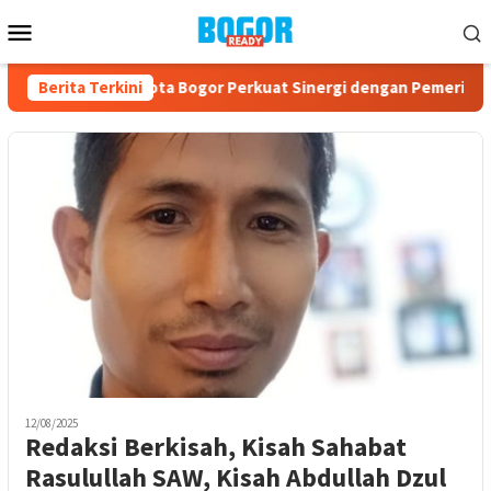
Loncat
Menu
ke
Mobile
konten
T ke-23, PPAD Kota Bogor Perkuat Sinergi dengan Pemerintah 
Berita Terkini
12/08/2025
Redaksi Berkisah, Kisah Sahabat
Rasulullah SAW, Kisah Abdullah Dzul