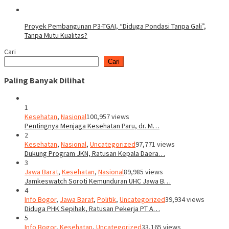
Proyek Pembangunan P3-TGAI, “Diduga Pondasi Tanpa Gali”,
Tanpa Mutu Kualitas?
Cari
Cari
Paling Banyak Dilihat
1
Kesehatan
,
Nasional
100,957 views
Pentingnya Menjaga Kesehatan Paru, dr. M…
2
Kesehatan
,
Nasional
,
Uncategorized
97,771 views
Dukung Program JKN, Ratusan Kepala Daera…
3
Jawa Barat
,
Kesehatan
,
Nasional
89,985 views
Jamkeswatch Soroti Kemunduran UHC Jawa B…
4
Info Bogor
,
Jawa Barat
,
Politik
,
Uncategorized
39,934 views
Diduga PHK Sepihak, Ratusan Pekerja PT A…
5
Info Bogor
,
Kesehatan
,
Uncategorized
33,165 views