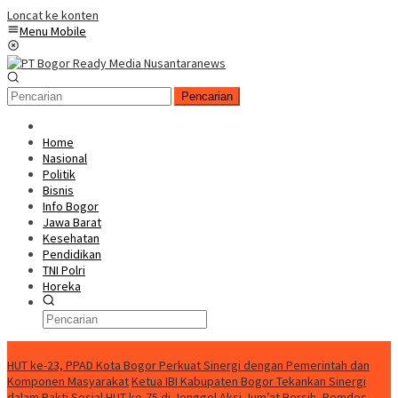
Loncat ke konten
Menu Mobile
Pencarian
Home
Nasional
Politik
Bisnis
Info Bogor
Jawa Barat
Kesehatan
Pendidikan
TNI Polri
Horeka
Berita Terkini
HUT ke-23, PPAD Kota Bogor Perkuat Sinergi dengan Pemerintah dan
Komponen Masyarakat
Ketua IBI Kabupaten Bogor Tekankan Sinergi
dalam Bakti Sosial HUT ke-75 di Jonggol
Aksi Jum’at Bersih, Pemdes