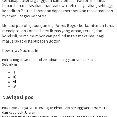
terhadap potensi gangguan kamtibmas. “Patroli ini harus
benar-benar dirasakan manfaatnya oleh masyarakat, sehingga
kehadiran Polri di lapangan dapat memberikan rasa aman dan
nyaman,” tegas Kapolres.
Melalui patroli gabungan ini, Polres Bogor berkomitmen terus
menciptakan kondisi kamtibmas yang aman, tertib, dan
kondusif, serta memberikan perlindungan maksimal bagi
masyarakat di Kabupaten Bogor.
Pewarta : Machrudin
Polres Bogor Gelar Patroli Antisipasi Gangguan Kamtibmas
Sebarkan
Navigasi pos
Pos sebelumnya
Kapolres Bogor Pimpin Anev Mingguan Bersama PJU
dan Kapolsek Jajaran
Pos berikutnya
Modus Korban Begal, Pria Buat Laporan Palsu Motor