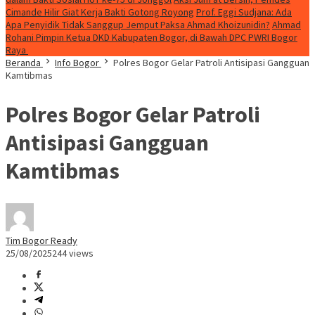
Cimande Hilir Giat Kerja Bakti Gotong Royong
Prof. Eggi Sudjana: Ada
Apa Penyidik Tidak Sanggup Jemput Paksa Ahmad Khoizunidin?
Ahmad
Rohani Pimpin Ketua DKD Kabupaten Bogor, di Bawah DPC PWRI Bogor
Raya
Beranda
Info Bogor
Polres Bogor Gelar Patroli Antisipasi Gangguan
Kamtibmas
Polres Bogor Gelar Patroli
Antisipasi Gangguan
Kamtibmas
Tim Bogor Ready
25/08/2025
244 views