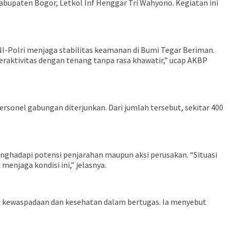
bupaten Bogor, Letkol Inf Henggar Tri Wahyono. Kegiatan ini
I-Polri menjaga stabilitas keamanan di Bumi Tegar Beriman.
a beraktivitas dengan tenang tanpa rasa khawatir,” ucap AKBP
sonel gabungan diterjunkan. Dari jumlah tersebut, sekitar 400
nghadapi potensi penjarahan maupun aksi perusakan. “Situasi
enjaga kondisi ini,” jelasnya.
a kewaspadaan dan kesehatan dalam bertugas. Ia menyebut