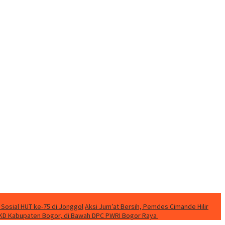
 Sosial HUT ke-75 di Jonggol
Aksi Jum’at Bersih, Pemdes Cimande Hilir
KD Kabupaten Bogor, di Bawah DPC PWRI Bogor Raya