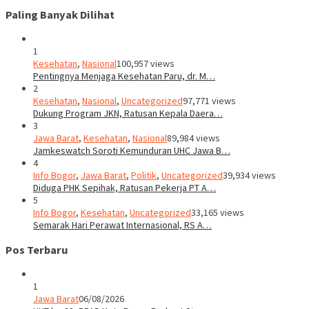
Paling Banyak Dilihat
1
Kesehatan
,
Nasional
100,957 views
Pentingnya Menjaga Kesehatan Paru, dr. M…
2
Kesehatan
,
Nasional
,
Uncategorized
97,771 views
Dukung Program JKN, Ratusan Kepala Daera…
3
Jawa Barat
,
Kesehatan
,
Nasional
89,984 views
Jamkeswatch Soroti Kemunduran UHC Jawa B…
4
Info Bogor
,
Jawa Barat
,
Politik
,
Uncategorized
39,934 views
Diduga PHK Sepihak, Ratusan Pekerja PT A…
5
Info Bogor
,
Kesehatan
,
Uncategorized
33,165 views
Semarak Hari Perawat Internasional, RS A…
Pos Terbaru
1
Jawa Barat
06/08/2026