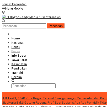
Loncat ke konten
Menu Mobile
Pencarian
Home
Nasional
Politik
Bisnis
Info Bogor
Jawa Barat
Kesehatan
Pendidikan
TNI Polri
Horeka
Berita Terkini
HUT ke-23, PPAD Kota Bogor Perkuat Sinergi dengan Pemerintah dan Ko
Giat Kerja Bakti Gotong Royong
Prof. Eggi Sudjana: Ada Apa Penyidik Ti
Beranda
Info Bogor
Sebanyak 1.600 Personel Gabungan Dikerahkan d