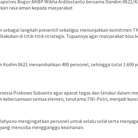
 Kapolres Bogor AKBP Wikha Ardilestanto bersama Dandim 0621/Ka
ikan rasa aman kepada masyarakat.
an sebagai langkah preventif sekaligus menunjukkan komitmen TN
dilakukan di titik-titik strategis. Tujuannya agar masyarakat bis
n Kodim 0621 menambahkan 400 personel, sehingga total 1.600 per
nesia Prabowo Subianto agar aparat tegas dan terukur dalam me
n kebersamaan semua elemen, terutama TNI-Polri, menjadi kunci m
Wahyono mengingatkan personel untuk selalu solid serta menjag
ihak yang mencoba mengganggu keamanan.