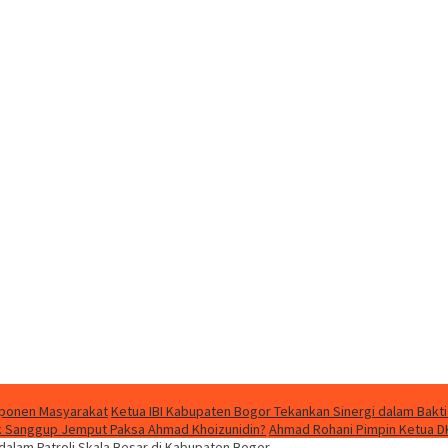
mponen Masyarakat
Ketua IBI Kabupaten Bogor Tekankan Sinergi dalam Bakti
dak Sanggup Jemput Paksa Ahmad Khoizunidin?
Ahmad Rohani Pimpin Ketua D
alam Patroli Skala Besar di Kabupaten Bogor