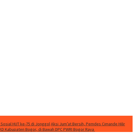
 Sosial HUT ke-75 di Jonggol
Aksi Jum’at Bersih, Pemdes Cimande Hilir
KD Kabupaten Bogor, di Bawah DPC PWRI Bogor Raya