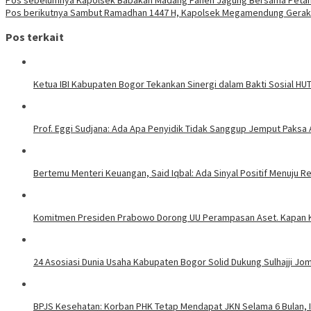
Pos berikutnya
Sambut Ramadhan 1447 H, Kapolsek Megamendung Gerakan 
Pos terkait
Ketua IBI Kabupaten Bogor Tekankan Sinergi dalam Bakti Sosial HUT
Prof. Eggi Sudjana: Ada Apa Penyidik Tidak Sanggup Jemput Paksa
Bertemu Menteri Keuangan, Said Iqbal: Ada Sinyal Positif Menuju R
Komitmen Presiden Prabowo Dorong UU Perampasan Aset. Kapan K
24 Asosiasi Dunia Usaha Kabupaten Bogor Solid Dukung Sulhajji Jo
BPJS Kesehatan: Korban PHK Tetap Mendapat JKN Selama 6 Bulan, I