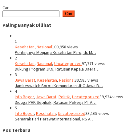
Cari
Cari
Paling Banyak Dilihat
1
Kesehatan
,
Nasional
100,958 views
Pentingnya Menjaga Kesehatan Paru, dr. M…
2
Kesehatan
,
Nasional
,
Uncategorized
97,771 views
Dukung Program JKN, Ratusan Kepala Daera…
3
Jawa Barat
,
Kesehatan
,
Nasional
89,985 views
Jamkeswatch Soroti Kemunduran UHC Jawa B…
4
Info Bogor
,
Jawa Barat
,
Politik
,
Uncategorized
39,934 views
Diduga PHK Sepihak, Ratusan Pekerja PT A…
5
Info Bogor
,
Kesehatan
,
Uncategorized
33,165 views
Semarak Hari Perawat Internasional, RS A…
Pos Terbaru