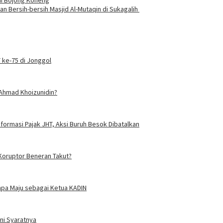
Bersih-bersih Masjid Al-Mutaqin di Sukagalih
 ke-75 di Jonggol
 Ahmad Khoizunidin?
eformasi Pajak JHT, Aksi Buruh Besok Dibatalkan
oruptor Beneran Takut?
mpa Maju sebagai Ketua KADIN
ni Syaratnya