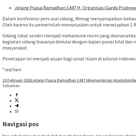
Jelang Puasa Ramadhan 1447 H, Organisasi Garda Prabo
Dalam konferensi pers usai sidang, Menag menyampaikan bahwa b
Oleh karena itu pemerintah memutuskan untuk menetapkan 1 R
Sidang Isbat sendiri menjadi mekanisme resmi yang diamanatka
kegiatan sidang biasanya dimulai dengan kajian posisi hilal dan
masyarakat.
Penetapan ini menjadi acuan bagi umat Islam di seluruh Indone
*red/heri
19 Februari 2026
Jelang Puasa Ramadhan 1447 H
Kementerian Agama
Sinda
Sebarkan
Navigasi pos
Pos sebelumnya
Kapolsek Babakan Madang Panen Jagung Bersama Petan