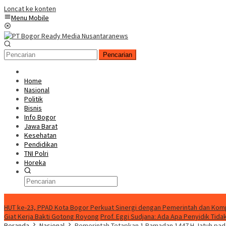
Loncat ke konten
Menu Mobile
Pencarian
Home
Nasional
Politik
Bisnis
Info Bogor
Jawa Barat
Kesehatan
Pendidikan
TNI Polri
Horeka
Berita Terkini
HUT ke-23, PPAD Kota Bogor Perkuat Sinergi dengan Pemerintah dan Ko
Giat Kerja Bakti Gotong Royong
Prof. Eggi Sudjana: Ada Apa Penyidik Ti
Beranda
Nasional
Pemerintah Tetapkan 1 Ramadan 1447 H Jatuh pada 