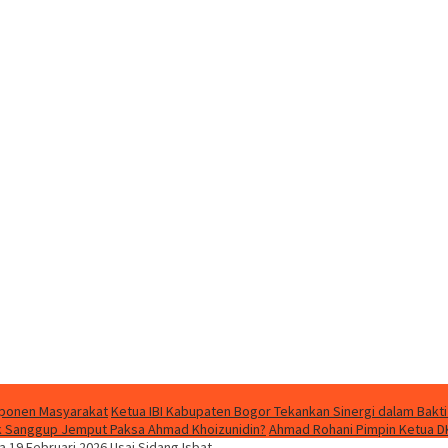
mponen Masyarakat
Ketua IBI Kabupaten Bogor Tekankan Sinergi dalam Bakti
dak Sanggup Jemput Paksa Ahmad Khoizunidin?
Ahmad Rohani Pimpin Ketua D
19 Februari 2026 Usai Sidang Isbat