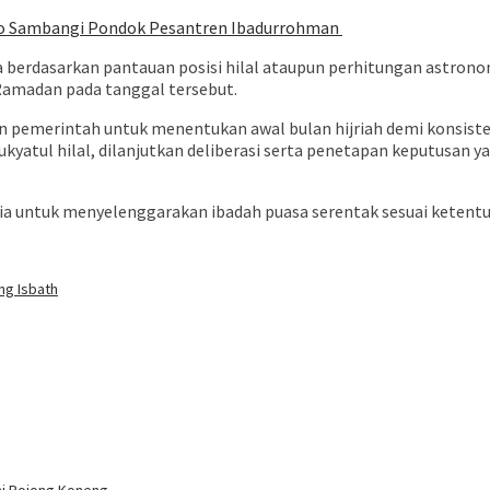
wo Sambangi Pondok Pesantren Ibadurrohman
erdasarkan pantauan posisi hilal ataupun perhitungan astronomi,
amadan pada tanggal tersebut.
n pemerintah untuk menentukan awal bulan hijriah demi konsiste
 rukyatul hilal, dilanjutkan deliberasi serta penetapan keputusa
sia untuk menyelenggarakan ibadah puasa serentak sesuai ketent
ng Isbath
i Bojong Koneng