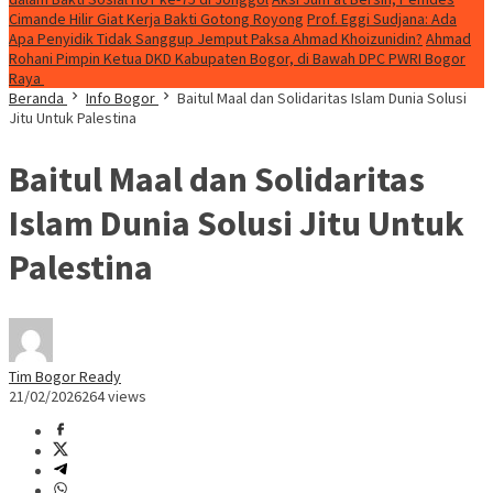
Cimande Hilir Giat Kerja Bakti Gotong Royong
Prof. Eggi Sudjana: Ada
Apa Penyidik Tidak Sanggup Jemput Paksa Ahmad Khoizunidin?
Ahmad
Rohani Pimpin Ketua DKD Kabupaten Bogor, di Bawah DPC PWRI Bogor
Raya
Beranda
Info Bogor
Baitul Maal dan Solidaritas Islam Dunia Solusi
Jitu Untuk Palestina
Baitul Maal dan Solidaritas
Islam Dunia Solusi Jitu Untuk
Palestina
Tim Bogor Ready
21/02/2026
264 views