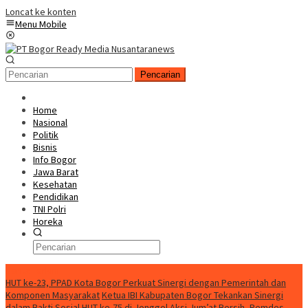
Loncat ke konten
Menu Mobile
Pencarian
Home
Nasional
Politik
Bisnis
Info Bogor
Jawa Barat
Kesehatan
Pendidikan
TNI Polri
Horeka
Berita Terkini
HUT ke-23, PPAD Kota Bogor Perkuat Sinergi dengan Pemerintah dan
Komponen Masyarakat
Ketua IBI Kabupaten Bogor Tekankan Sinergi
dalam Bakti Sosial HUT ke-75 di Jonggol
Aksi Jum’at Bersih, Pemdes