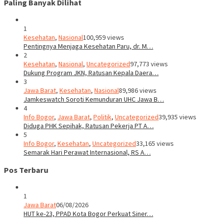
Paling Banyak Dilihat
1
Kesehatan
,
Nasional
100,959 views
Pentingnya Menjaga Kesehatan Paru, dr. M…
2
Kesehatan
,
Nasional
,
Uncategorized
97,773 views
Dukung Program JKN, Ratusan Kepala Daera…
3
Jawa Barat
,
Kesehatan
,
Nasional
89,986 views
Jamkeswatch Soroti Kemunduran UHC Jawa B…
4
Info Bogor
,
Jawa Barat
,
Politik
,
Uncategorized
39,935 views
Diduga PHK Sepihak, Ratusan Pekerja PT A…
5
Info Bogor
,
Kesehatan
,
Uncategorized
33,165 views
Semarak Hari Perawat Internasional, RS A…
Pos Terbaru
1
Jawa Barat
06/08/2026
HUT ke-23, PPAD Kota Bogor Perkuat Siner…