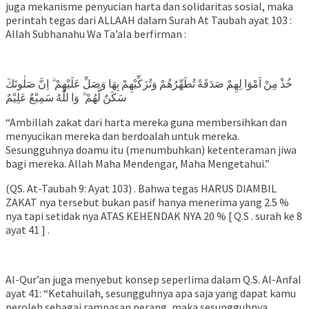
juga mekanisme penyucian harta dan solidaritas sosial, maka
perintah tegas dari ALLAAH dalam Surah At Taubah ayat 103 :
Allah Subhanahu Wa Ta’ala berfirman :
خُذْ مِنْ اَمْوَا لِهِمْ صَدَقَةً تُطَهِّرُهُمْ وَتُزَكِّيْهِمْ بِهَا وَصَلِّ عَلَيْهِمْ ۗ اِنَّ صَلٰوتَكَ
سَكَنٌ لَّهُمْ ۗ وَا للّٰهُ سَمِيْعٌ عَلِيْمٌ
“Ambillah zakat dari harta mereka guna membersihkan dan
menyucikan mereka dan berdoalah untuk mereka.
Sesungguhnya doamu itu (menumbuhkan) ketenteraman jiwa
bagi mereka. Allah Maha Mendengar, Maha Mengetahui.”
(QS. At-Taubah 9: Ayat 103) . Bahwa tegas HARUS DIAMBIL
ZAKAT nya tersebut bukan pasif hanya menerima yang 2.5 %
nya tapi setidak nya ATAS KEHENDAK NYA 20 % [ Q.S . surah ke 8
ayat 41 ] .
Al-Qur’an juga menyebut konsep seperlima dalam Q.S. Al-Anfal
ayat 41: “Ketahuilah, sesungguhnya apa saja yang dapat kamu
peroleh sebagai rampasan perang, maka sesungguhnya