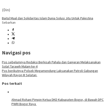
(Din)
Baitul Maal dan Solidaritas Islam Dunia Solusi Jitu Untuk Palestina
Sebarkan
Navigasi pos
Pos sebelumnya
Redaksi Berkisah Pahala dan Ganjaran Melaksanakan
Solat Tarawih Malam ke-4
Pos berikutnya
Polsek Megamendung Laksanakan Patroli Gabungan
Wilayah Rayon III Selatan
Pos terkait
Ahmad Rohani Pimpin Ketua DKD Kabupaten Bogor, di Bawah DPC
PWRI Bogor Raya