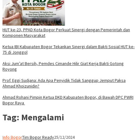
HUT ke-23, PPAD Kota Bogor Perkuat Sinergi dengan Pemerintah dan
Komponen Masyarakat
Ketua IBI Kabupaten Bogor Tekankan Sinergi dalam Bakti Sosial HUT ke-
75 di Jonggol
Aksi Jum’at Bersih, Pemdes Cimande Hilir Giat Kerja Bakti Gotong
Royong
Prof. Eggi Sudjana: Ada Apa Penyidik Tidak Sanggup Jemput Paksa
Ahmad Khoizunidin?
Ahmad Rohani Pimpin Ketua DKD Kabupaten Bogor, di Bawah DPC PWRI
Bogor Raya
Tag:
Mengalami
Info Bogor
Tim Bogor Ready
25/12/2024