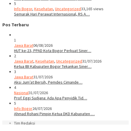
5
Info Bogor
,
Kesehatan
,
Uncategorized
33,165 views
Semarak Hari Perawat Internasional, RS A…
Pos Terbaru
1
Jawa Barat
06/08/2026
HUT ke-23, PPAD Kota Bogor Perkuat Siner…
2
Jawa Barat
,
Kesehatan
,
Uncategorized
31/07/2026
Ketua IBI Kabupaten Bogor Tekankan Siner…
3
Jawa Barat
31/07/2026
Aksi Jum’at Bersih, Pemdes Cimande…
4
Nasional
31/07/2026
Prof. Eggi Sudjana: Ada Apa Penyidik Tid…
5
Info Bogor
26/07/2026
Ahmad Rohani Pimpin Ketua DKD Kabupaten …
Tim Redaksi
Kode Etik Jurnalistik