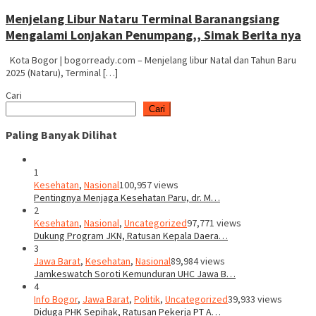
Menjelang Libur Nataru Terminal Baranangsiang
Mengalami Lonjakan Penumpang,, Simak Berita nya
Kota Bogor | bogorready.com – Menjelang libur Natal dan Tahun Baru
2025 (Nataru), Terminal […]
Cari
Cari
Paling Banyak Dilihat
1
Kesehatan
,
Nasional
100,957 views
Pentingnya Menjaga Kesehatan Paru, dr. M…
2
Kesehatan
,
Nasional
,
Uncategorized
97,771 views
Dukung Program JKN, Ratusan Kepala Daera…
3
Jawa Barat
,
Kesehatan
,
Nasional
89,984 views
Jamkeswatch Soroti Kemunduran UHC Jawa B…
4
Info Bogor
,
Jawa Barat
,
Politik
,
Uncategorized
39,933 views
Diduga PHK Sepihak, Ratusan Pekerja PT A…