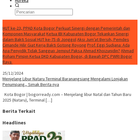
Horeka
Berita Terkini
HUT ke-23, PPAD Kota Bogor Perkuat Sinergi dengan Pemerintah dan
Komponen Masyarakat
Ketua IBI Kabupaten Bogor Tekankan Sinergi
dalam Bakti Sosial HUT ke-75 di Jonggol
Aksi Jum’at Bersih, Pemdes
Cimande Hilir Giat Kerja Bakti Gotong Royong
Prof. Eggi Sudjana: Ada
Apa Penyidik Tidak Sanggup Jemput Paksa Ahmad Khoizunidin?
Ahmad
Rohani Pimpin Ketua DKD Kabupaten Bogor, di Bawah DPC PWRI Bogor
Raya
25/12/2024
Menjelang Libur Nataru Terminal Baranangsiang Mengalami Lonjakan
Penumpang,, Simak Berita nya
Kota Bogor | bogorready.com – Menjelang libur Natal dan Tahun Baru
2025 (Nataru), Terminal […]
Berita Terkait
Headlines