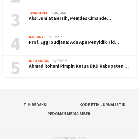
3
JAWA BARAT
31/07/2026
Aksi Jum’at Bersih, Pemdes Cimande…
4
NASIONAL
31/07/2026
Prof. Eggi Sudjana: Ada Apa Penyidik Tid…
5
INFO BOGOR
26/07/2026
Ahmad Rohani Pimpin Ketua DKD Kabupaten …
TIM REDAKSI
KODE ETIK JURNALISTIK
PEDOMAN MEDIA SIBER
BOGORREADY 2024