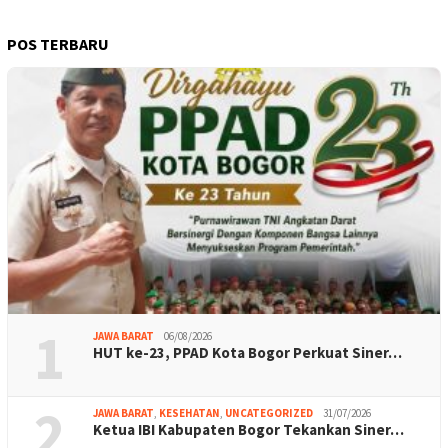
POS TERBARU
1
JAWA BARAT
06/08/2026
HUT ke-23, PPAD Kota Bogor Perkuat Siner…
2
JAWA BARAT
,
KESEHATAN
,
UNCATEGORIZED
31/07/2026
Ketua IBI Kabupaten Bogor Tekankan Siner…