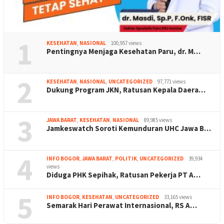
1
KESEHATAN
,
NASIONAL
100,957 views
Pentingnya Menjaga Kesehatan Paru, dr. M…
2
KESEHATAN
,
NASIONAL
,
UNCATEGORIZED
97,771 views
Dukung Program JKN, Ratusan Kepala Daera…
3
JAWA BARAT
,
KESEHATAN
,
NASIONAL
89,985 views
Jamkeswatch Soroti Kemunduran UHC Jawa B…
4
INFO BOGOR
,
JAWA BARAT
,
POLITIK
,
UNCATEGORIZED
39,934
views
Diduga PHK Sepihak, Ratusan Pekerja PT A…
5
INFO BOGOR
,
KESEHATAN
,
UNCATEGORIZED
33,165 views
Semarak Hari Perawat Internasional, RS A…