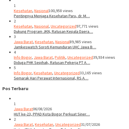
1
Kesehatan
,
Nasional
100,958 views
Pentingnya Menjaga Kesehatan Paru, dr. M…
2
Kesehatan
,
Nasional
,
Uncategorized
97,771 views
Dukung Program JKN, Ratusan Kepala Daera…
3
Jawa Barat
,
Kesehatan
,
Nasional
89,985 views
Jamkeswatch Soroti Kemunduran UHC Jawa B…
4
Info Bogor
,
Jawa Barat
,
Politik
,
Uncategorized
39,934 views
Diduga PHK Sepihak, Ratusan Pekerja PT A…
5
Info Bogor
,
Kesehatan
,
Uncategorized
33,165 views
Semarak Hari Perawat Internasional, RS A…
Pos Terbaru
1
Jawa Barat
06/08/2026
HUT ke-23, PPAD Kota Bogor Perkuat Siner…
2
Jawa Barat
,
Kesehatan
,
Uncategorized
31/07/2026