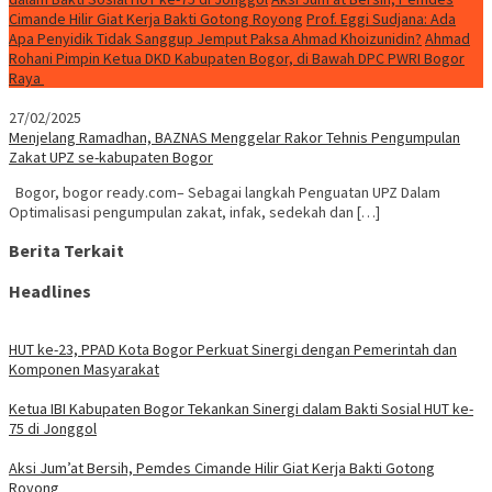
Cimande Hilir Giat Kerja Bakti Gotong Royong
Prof. Eggi Sudjana: Ada
Apa Penyidik Tidak Sanggup Jemput Paksa Ahmad Khoizunidin?
Ahmad
Rohani Pimpin Ketua DKD Kabupaten Bogor, di Bawah DPC PWRI Bogor
Raya
27/02/2025
Menjelang Ramadhan, BAZNAS Menggelar Rakor Tehnis Pengumpulan
Zakat UPZ se-kabupaten Bogor
Bogor, bogor ready.com– Sebagai langkah Penguatan UPZ Dalam
Optimalisasi pengumpulan zakat, infak, sedekah dan […]
Berita Terkait
Headlines
HUT ke-23, PPAD Kota Bogor Perkuat Sinergi dengan Pemerintah dan
Komponen Masyarakat
Ketua IBI Kabupaten Bogor Tekankan Sinergi dalam Bakti Sosial HUT ke-
75 di Jonggol
Aksi Jum’at Bersih, Pemdes Cimande Hilir Giat Kerja Bakti Gotong
Royong