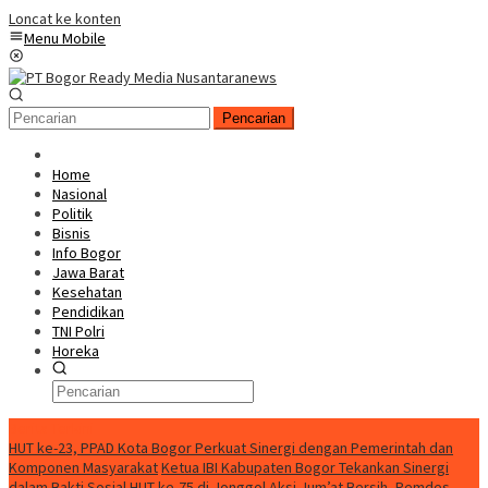
Loncat ke konten
Menu Mobile
Pencarian
Home
Nasional
Politik
Bisnis
Info Bogor
Jawa Barat
Kesehatan
Pendidikan
TNI Polri
Horeka
Berita Terkini
HUT ke-23, PPAD Kota Bogor Perkuat Sinergi dengan Pemerintah dan
Komponen Masyarakat
Ketua IBI Kabupaten Bogor Tekankan Sinergi
dalam Bakti Sosial HUT ke-75 di Jonggol
Aksi Jum’at Bersih, Pemdes