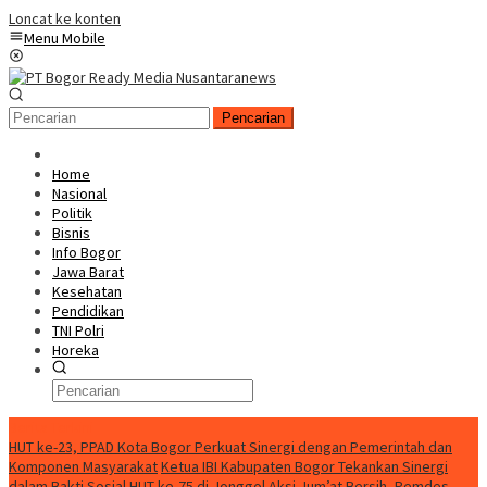
Loncat ke konten
Menu Mobile
Pencarian
Home
Nasional
Politik
Bisnis
Info Bogor
Jawa Barat
Kesehatan
Pendidikan
TNI Polri
Horeka
Berita Terkini
HUT ke-23, PPAD Kota Bogor Perkuat Sinergi dengan Pemerintah dan
Komponen Masyarakat
Ketua IBI Kabupaten Bogor Tekankan Sinergi
dalam Bakti Sosial HUT ke-75 di Jonggol
Aksi Jum’at Bersih, Pemdes