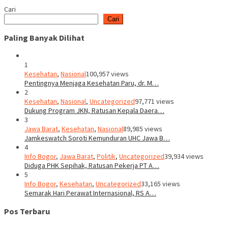
Cari
Cari
Paling Banyak Dilihat
1
Kesehatan
,
Nasional
100,957 views
Pentingnya Menjaga Kesehatan Paru, dr. M…
2
Kesehatan
,
Nasional
,
Uncategorized
97,771 views
Dukung Program JKN, Ratusan Kepala Daera…
3
Jawa Barat
,
Kesehatan
,
Nasional
89,985 views
Jamkeswatch Soroti Kemunduran UHC Jawa B…
4
Info Bogor
,
Jawa Barat
,
Politik
,
Uncategorized
39,934 views
Diduga PHK Sepihak, Ratusan Pekerja PT A…
5
Info Bogor
,
Kesehatan
,
Uncategorized
33,165 views
Semarak Hari Perawat Internasional, RS A…
Pos Terbaru