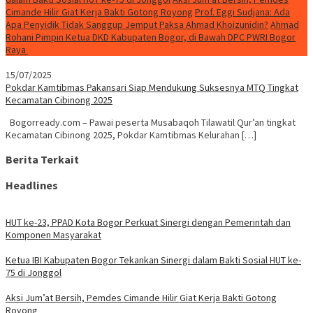
Cimande Hilir Giat Kerja Bakti Gotong Royong
Prof. Eggi Sudjana: Ada
Apa Penyidik Tidak Sanggup Jemput Paksa Ahmad Khoizunidin?
Ahmad
Rohani Pimpin Ketua DKD Kabupaten Bogor, di Bawah DPC PWRI Bogor
Raya
15/07/2025
Pokdar Kamtibmas Pakansari Siap Mendukung Suksesnya MTQ Tingkat
Kecamatan Cibinong 2025
Bogorready.com – Pawai peserta Musabaqoh Tilawatil Qur’an tingkat
Kecamatan Cibinong 2025, Pokdar Kamtibmas Kelurahan […]
Berita Terkait
Headlines
HUT ke-23, PPAD Kota Bogor Perkuat Sinergi dengan Pemerintah dan
Komponen Masyarakat
Ketua IBI Kabupaten Bogor Tekankan Sinergi dalam Bakti Sosial HUT ke-
75 di Jonggol
Aksi Jum’at Bersih, Pemdes Cimande Hilir Giat Kerja Bakti Gotong
Royong