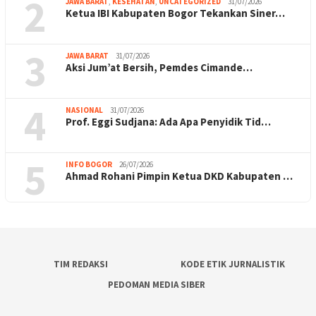
2
JAWA BARAT
,
KESEHATAN
,
UNCATEGORIZED
31/07/2026
Ketua IBI Kabupaten Bogor Tekankan Siner…
3
JAWA BARAT
31/07/2026
Aksi Jum’at Bersih, Pemdes Cimande…
4
NASIONAL
31/07/2026
Prof. Eggi Sudjana: Ada Apa Penyidik Tid…
5
INFO BOGOR
26/07/2026
Ahmad Rohani Pimpin Ketua DKD Kabupaten …
TIM REDAKSI
KODE ETIK JURNALISTIK
PEDOMAN MEDIA SIBER