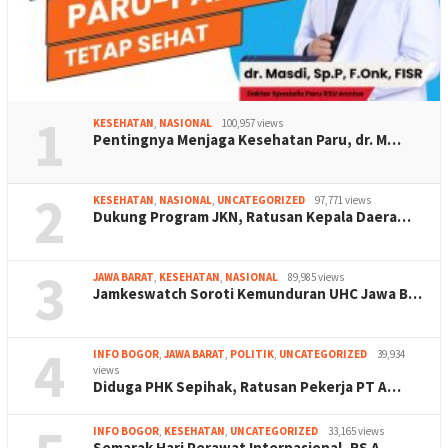
1
KESEHATAN
,
NASIONAL
100,957 views
Pentingnya Menjaga Kesehatan Paru, dr. M…
2
KESEHATAN
,
NASIONAL
,
UNCATEGORIZED
97,771 views
Dukung Program JKN, Ratusan Kepala Daera…
3
JAWA BARAT
,
KESEHATAN
,
NASIONAL
89,985 views
Jamkeswatch Soroti Kemunduran UHC Jawa B…
4
INFO BOGOR
,
JAWA BARAT
,
POLITIK
,
UNCATEGORIZED
39,934
views
Diduga PHK Sepihak, Ratusan Pekerja PT A…
INFO BOGOR
,
KESEHATAN
,
UNCATEGORIZED
33,165 views
Semarak Hari Perawat Internasional, RS A…