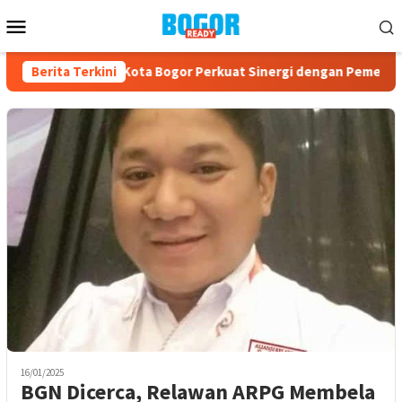
Loncat
Menu
ke
Mobile
konten
T ke-23, PPAD Kota Bogor Perkuat Sinergi dengan Pemerintah 
Berita Terkini
16/01/2025
BGN Dicerca, Relawan ARPG Membela