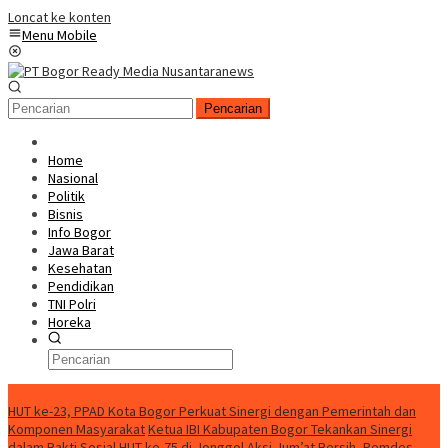
Loncat ke konten
Menu Mobile
Pencarian
Home
Nasional
Politik
Bisnis
Info Bogor
Jawa Barat
Kesehatan
Pendidikan
TNI Polri
Horeka
Berita Terkini
HUT ke-23, PPAD Kota Bogor Perkuat Sinergi dengan Pemerintah dan
Komponen Masyarakat
Ketua IBI Kabupaten Bogor Tekankan Sinergi
dalam Bakti Sosial HUT ke-75 di Jonggol
Aksi Jum’at Bersih, Pemdes