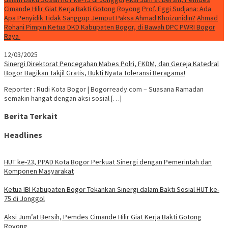
Cimande Hilir Giat Kerja Bakti Gotong Royong
Prof. Eggi Sudjana: Ada
Apa Penyidik Tidak Sanggup Jemput Paksa Ahmad Khoizunidin?
Ahmad
Rohani Pimpin Ketua DKD Kabupaten Bogor, di Bawah DPC PWRI Bogor
Raya
12/03/2025
Sinergi Direktorat Pencegahan Mabes Polri, FKDM, dan Gereja Katedral
Bogor Bagikan Takjil Gratis, Bukti Nyata Toleransi Beragama!
Reporter : Rudi Kota Bogor | Bogorready.com – Suasana Ramadan
semakin hangat dengan aksi sosial […]
Berita Terkait
Headlines
HUT ke-23, PPAD Kota Bogor Perkuat Sinergi dengan Pemerintah dan
Komponen Masyarakat
Ketua IBI Kabupaten Bogor Tekankan Sinergi dalam Bakti Sosial HUT ke-
75 di Jonggol
Aksi Jum’at Bersih, Pemdes Cimande Hilir Giat Kerja Bakti Gotong
Royong