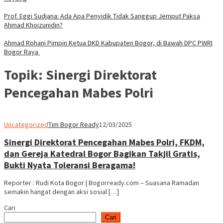
Prof. Eggi Sudjana: Ada Apa Penyidik Tidak Sanggup Jemput Paksa
Ahmad Khoizunidin?
Ahmad Rohani Pimpin Ketua DKD Kabupaten Bogor, di Bawah DPC PWRI
Bogor Raya
Topik:
Sinergi Direktorat
Pencegahan Mabes Polri
Uncategorized
Tim Bogor Ready
12/03/2025
Sinergi Direktorat Pencegahan Mabes Polri, FKDM,
dan Gereja Katedral Bogor Bagikan Takjil Gratis,
Bukti Nyata Toleransi Beragama!
Reporter : Rudi Kota Bogor | Bogorready.com – Suasana Ramadan
semakin hangat dengan aksi sosial […]
Cari
Cari