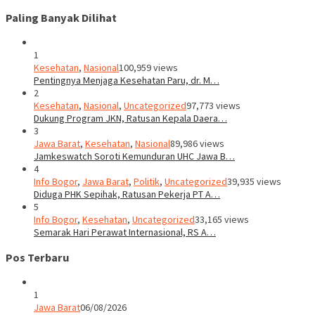
Paling Banyak Dilihat
1
Kesehatan
,
Nasional
100,959 views
Pentingnya Menjaga Kesehatan Paru, dr. M…
2
Kesehatan
,
Nasional
,
Uncategorized
97,773 views
Dukung Program JKN, Ratusan Kepala Daera…
3
Jawa Barat
,
Kesehatan
,
Nasional
89,986 views
Jamkeswatch Soroti Kemunduran UHC Jawa B…
4
Info Bogor
,
Jawa Barat
,
Politik
,
Uncategorized
39,935 views
Diduga PHK Sepihak, Ratusan Pekerja PT A…
5
Info Bogor
,
Kesehatan
,
Uncategorized
33,165 views
Semarak Hari Perawat Internasional, RS A…
Pos Terbaru
1
Jawa Barat
06/08/2026