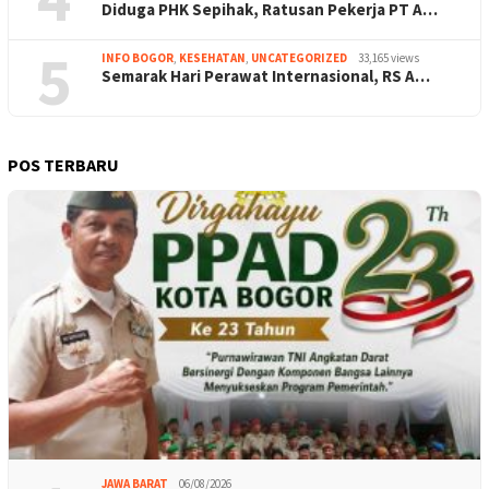
Diduga PHK Sepihak, Ratusan Pekerja PT A…
5
INFO BOGOR
,
KESEHATAN
,
UNCATEGORIZED
33,165 views
Semarak Hari Perawat Internasional, RS A…
POS TERBARU
JAWA BARAT
06/08/2026