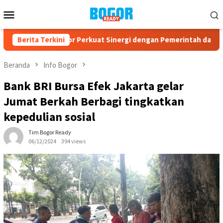
Loncat
Menu
ke
Mobile
konten
AD Kota Bogor Perkuat Sinergi dengan Pemerintah dan Kompone
Berita Terkini
Beranda
Info Bogor
Bank BRI Bursa Efek Jakarta gelar
Jumat Berkah Berbagi tingkatkan
kepedulian sosial
Tim Bogor Ready
06/12/2024
394 views