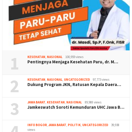
1
KESEHATAN
,
NASIONAL
100,959 views
Pentingnya Menjaga Kesehatan Paru, dr. M…
2
KESEHATAN
,
NASIONAL
,
UNCATEGORIZED
97,773 views
Dukung Program JKN, Ratusan Kepala Daera…
3
JAWA BARAT
,
KESEHATAN
,
NASIONAL
89,988 views
Jamkeswatch Soroti Kemunduran UHC Jawa B…
4
INFO BOGOR
,
JAWA BARAT
,
POLITIK
,
UNCATEGORIZED
39,938
views