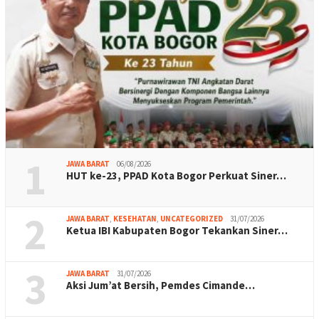
1
JAWA BARAT
06/08/2026
HUT ke-23, PPAD Kota Bogor Perkuat Siner…
2
JAWA BARAT
,
KESEHATAN
,
UNCATEGORIZED
31/07/2026
Ketua IBI Kabupaten Bogor Tekankan Siner…
3
JAWA BARAT
31/07/2026
Aksi Jum’at Bersih, Pemdes Cimande…