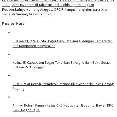
Turun, Arah Investasi di Tahun Ini Perlu Lebih Diperhitungkan
Pos berikutnya
Komeng Anggota DPD RI tampil menghibur para pilar
sosial di Gedung Tegar Beriman
Pos terkait
HUT ke-23, PPAD Kota Bogor Perkuat Sinergi dengan Pemerintah
dan Komponen Masyarakat
Ketua IBI Kabupaten Bogor Tekankan Sinergi dalam Bakti Sosial
HUT ke-75 di Jonggol
Aksi Jum’at Bersih, Pemdes Cimande Hilir Giat Kerja Bakti Gotong
Royong
Ahmad Rohani Pimpin Ketua DKD Kabupaten Bogor, di Bawah DPC
PWRI Bogor Raya