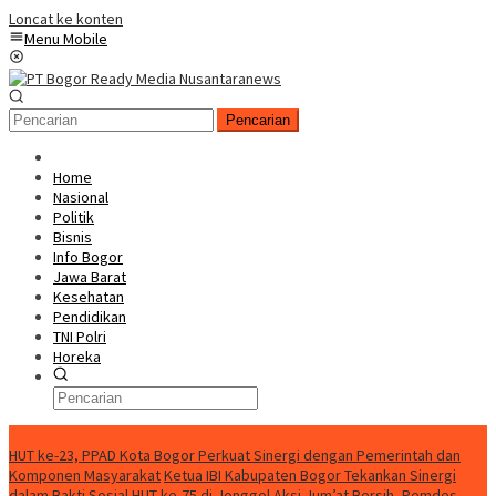
Loncat ke konten
Menu Mobile
Pencarian
Home
Nasional
Politik
Bisnis
Info Bogor
Jawa Barat
Kesehatan
Pendidikan
TNI Polri
Horeka
Berita Terkini
HUT ke-23, PPAD Kota Bogor Perkuat Sinergi dengan Pemerintah dan
Komponen Masyarakat
Ketua IBI Kabupaten Bogor Tekankan Sinergi
dalam Bakti Sosial HUT ke-75 di Jonggol
Aksi Jum’at Bersih, Pemdes