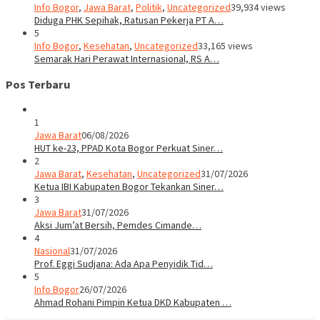
Info Bogor
,
Jawa Barat
,
Politik
,
Uncategorized
39,934 views
Diduga PHK Sepihak, Ratusan Pekerja PT A…
5
Info Bogor
,
Kesehatan
,
Uncategorized
33,165 views
Semarak Hari Perawat Internasional, RS A…
Pos Terbaru
1
Jawa Barat
06/08/2026
HUT ke-23, PPAD Kota Bogor Perkuat Siner…
2
Jawa Barat
,
Kesehatan
,
Uncategorized
31/07/2026
Ketua IBI Kabupaten Bogor Tekankan Siner…
3
Jawa Barat
31/07/2026
Aksi Jum’at Bersih, Pemdes Cimande…
4
Nasional
31/07/2026
Prof. Eggi Sudjana: Ada Apa Penyidik Tid…
5
Info Bogor
26/07/2026
Ahmad Rohani Pimpin Ketua DKD Kabupaten …