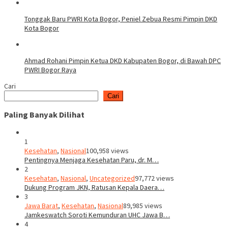
Tonggak Baru PWRI Kota Bogor, Peniel Zebua Resmi Pimpin DKD
Kota Bogor
Ahmad Rohani Pimpin Ketua DKD Kabupaten Bogor, di Bawah DPC
PWRI Bogor Raya
Cari
Cari
Paling Banyak Dilihat
1
Kesehatan
,
Nasional
100,958 views
Pentingnya Menjaga Kesehatan Paru, dr. M…
2
Kesehatan
,
Nasional
,
Uncategorized
97,772 views
Dukung Program JKN, Ratusan Kepala Daera…
3
Jawa Barat
,
Kesehatan
,
Nasional
89,985 views
Jamkeswatch Soroti Kemunduran UHC Jawa B…
4