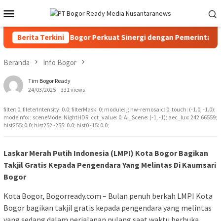
Loncat
Menu
ke
Mobile
konten
ke-23, PPAD Kota Bogor Perkuat Sinergi dengan Pemerintah da
Berita Terkini
Beranda
Info Bogor
Tim Bogor Ready
24/03/2025
331 views
filter: 0; fileterIntensity: 0.0; filterMask: 0; module: j; hw-remosaic: 0; touch: (-1.0, -1.0);
modeInfo: ; sceneMode: NightHDR; cct_value: 0; AI_Scene: (-1, -1); aec_lux: 242.66559;
hist255: 0.0; hist252~255: 0.0; hist0~15: 0.0;
Laskar Merah Putih Indonesia (LMPI) Kota Bogor Bagikan
Takjil Gratis Kepada Pengendara Yang Melintas Di Kaumsari
Bogor
Kota Bogor, Bogorready.com – Bulan penuh berkah LMPI Kota
Bogor bagikan takjil gratis kepada pengendara yang melintas
yang sedang dalam perjalanan pulang saat waktu berbuka