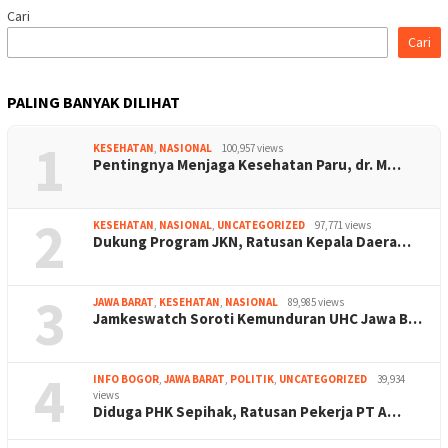
Cari
Cari
PALING BANYAK DILIHAT
1
KESEHATAN
,
NASIONAL
100,957 views
Pentingnya Menjaga Kesehatan Paru, dr. M…
2
KESEHATAN
,
NASIONAL
,
UNCATEGORIZED
97,771 views
Dukung Program JKN, Ratusan Kepala Daera…
3
JAWA BARAT
,
KESEHATAN
,
NASIONAL
89,985 views
Jamkeswatch Soroti Kemunduran UHC Jawa B…
4
INFO BOGOR
,
JAWA BARAT
,
POLITIK
,
UNCATEGORIZED
39,934
views
Diduga PHK Sepihak, Ratusan Pekerja PT A…