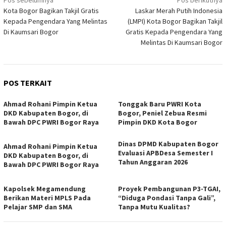
Navigasi
Pos sebelumnya
Pos berikutnya
Kota Bogor Bagikan Takjil Gratis
Laskar Merah Putih Indonesia
pos
Kepada Pengendara Yang Melintas
(LMPI) Kota Bogor Bagikan Takjil
Di Kaumsari Bogor
Gratis Kepada Pengendara Yang
Melintas Di Kaumsari Bogor
POS TERKAIT
Ahmad Rohani Pimpin Ketua
Tonggak Baru PWRI Kota
DKD Kabupaten Bogor, di
Bogor, Peniel Zebua Resmi
Bawah DPC PWRI Bogor Raya
Pimpin DKD Kota Bogor
Dinas DPMD Kabupaten Bogor
Ahmad Rohani Pimpin Ketua
Evaluasi APBDesa Semester I
DKD Kabupaten Bogor, di
Tahun Anggaran 2026
Bawah DPC PWRI Bogor Raya
Kapolsek Megamendung
Proyek Pembangunan P3-TGAI,
Berikan Materi MPLS Pada
“Diduga Pondasi Tanpa Gali”,
Pelajar SMP dan SMA
Tanpa Mutu Kualitas?