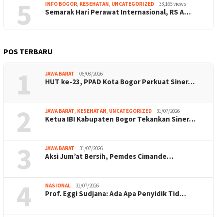
5
INFO BOGOR
,
KESEHATAN
,
UNCATEGORIZED
33,165 views
Semarak Hari Perawat Internasional, RS A…
POS TERBARU
1
JAWA BARAT
06/08/2026
HUT ke-23, PPAD Kota Bogor Perkuat Siner…
2
JAWA BARAT
,
KESEHATAN
,
UNCATEGORIZED
31/07/2026
Ketua IBI Kabupaten Bogor Tekankan Siner…
3
JAWA BARAT
31/07/2026
Aksi Jum’at Bersih, Pemdes Cimande…
4
NASIONAL
31/07/2026
Prof. Eggi Sudjana: Ada Apa Penyidik Tid…