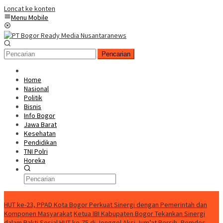
Loncat ke konten
Menu Mobile
Pencarian
Home
Nasional
Politik
Bisnis
Info Bogor
Jawa Barat
Kesehatan
Pendidikan
TNI Polri
Horeka
Berita Terkini
HUT ke-23, PPAD Kota Bogor Perkuat Sinergi dengan Pemerintah dan
Komponen Masyarakat
Ketua IBI Kabupaten Bogor Tekankan Sinergi
dalam Bakti Sosial HUT ke-75 di Jonggol
Aksi Jum’at Bersih, Pemdes