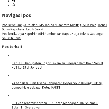
Navigasi pos
Pos sebelumnya
Pelajar SMA Taruna Nusantara Kunjungi STIK Polri, Kenali
Dunia Kepolisian Lebih Dekat
Pos berikutnya
Kapolri Hadiri Pembukaan Rapat Kerja Teknis Gabungan
Seluruh Divisi
Pos terkait
Ketua IBI Kabupaten Bogor Tekankan Sinergi dalam Bakti Sosial
HUT ke-75 di Jonggol
24 Asosiasi Dunia Usaha Kabupaten Bogor Solid Dukung Sulhajji
Jompa Maju sebagai Ketua KADIN
BPJS Kesehatan: Korban PHK Tetap Mendapat JKN Selama 6
Bulan, Ini Syaratnya