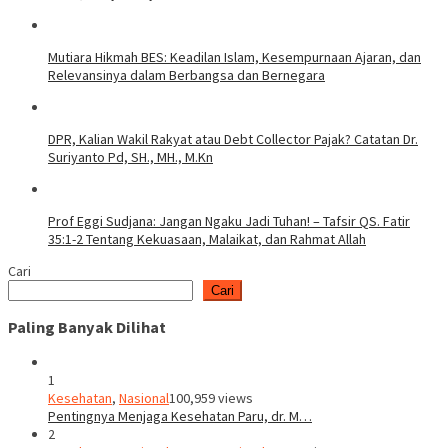
Mutiara Hikmah BES: Keadilan Islam, Kesempurnaan Ajaran, dan
Relevansinya dalam Berbangsa dan Bernegara
DPR, Kalian Wakil Rakyat atau Debt Collector Pajak? Catatan Dr.
Suriyanto Pd, SH., MH., M.Kn
Prof Eggi Sudjana: Jangan Ngaku Jadi Tuhan! – Tafsir QS. Fatir
35:1-2 Tentang Kekuasaan, Malaikat, dan Rahmat Allah
Cari
Cari
Paling Banyak Dilihat
1
Kesehatan
,
Nasional
100,959 views
Pentingnya Menjaga Kesehatan Paru, dr. M…
2