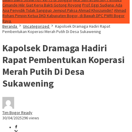
Cimande Hilir Giat Kerja Bakti Gotong Royong
Prof. Eggi Sudjana: Ada
Apa Penyidik Tidak Sanggup Jemput Paksa Ahmad Khoizunidin?
Ahmad
Rohani Pimpin Ketua DKD Kabupaten Bogor, di Bawah DPC PWRI Bogor
Raya
Beranda
Uncategorized
Kapolsek Dramaga Hadiri Rapat
Pembentukan Koperasi Merah Putih Di Desa Sukawening
Kapolsek Dramaga Hadiri
Rapat Pembentukan Koperasi
Merah Putih Di Desa
Sukawening
Tim Bogor Ready
30/04/2025
296 views