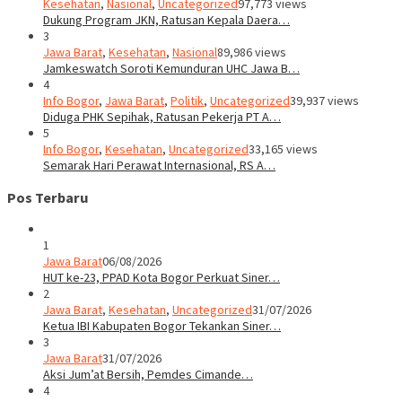
Kesehatan
,
Nasional
,
Uncategorized
97,773 views
Dukung Program JKN, Ratusan Kepala Daera…
3
Jawa Barat
,
Kesehatan
,
Nasional
89,986 views
Jamkeswatch Soroti Kemunduran UHC Jawa B…
4
Info Bogor
,
Jawa Barat
,
Politik
,
Uncategorized
39,937 views
Diduga PHK Sepihak, Ratusan Pekerja PT A…
5
Info Bogor
,
Kesehatan
,
Uncategorized
33,165 views
Semarak Hari Perawat Internasional, RS A…
Pos Terbaru
1
Jawa Barat
06/08/2026
HUT ke-23, PPAD Kota Bogor Perkuat Siner…
2
Jawa Barat
,
Kesehatan
,
Uncategorized
31/07/2026
Ketua IBI Kabupaten Bogor Tekankan Siner…
3
Jawa Barat
31/07/2026
Aksi Jum’at Bersih, Pemdes Cimande…
4