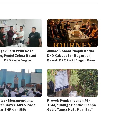
gak Baru PWRI Kota
Ahmad Rohani Pimpin Ketua
r, Peniel Zebua Resmi
DKD Kabupaten Bogor, di
in DKD Kota Bogor
Bawah DPC PWRI Bogor Raya
lsek Megamendung
Proyek Pembangunan P3-
kan Materi MPLS Pada
TGAI, “Diduga Pondasi Tanpa
jar SMP dan SMA
Gali”, Tanpa Mutu Kualitas?