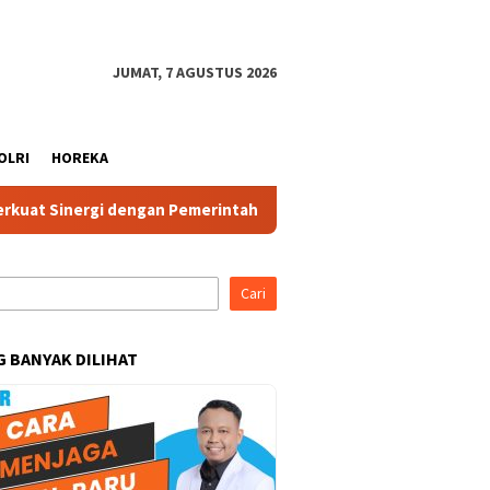
JUMAT, 7 AGUSTUS 2026
OLRI
HOREKA
nergi dengan Pemerintah dan Komponen Masyarakat
Ketua
Cari
G BANYAK DILIHAT