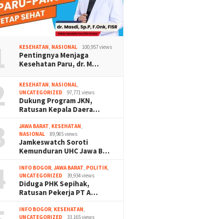
1
KESEHATAN
,
NASIONAL
100,957 views
Pentingnya Menjaga
Kesehatan Paru, dr. M…
2
KESEHATAN
,
NASIONAL
,
UNCATEGORIZED
97,771 views
Dukung Program JKN,
Ratusan Kepala Daera…
3
JAWA BARAT
,
KESEHATAN
,
NASIONAL
89,985 views
Jamkeswatch Soroti
Kemunduran UHC Jawa B…
4
INFO BOGOR
,
JAWA BARAT
,
POLITIK
,
UNCATEGORIZED
39,934 views
Diduga PHK Sepihak,
Ratusan Pekerja PT A…
INFO BOGOR
,
KESEHATAN
,
UNCATEGORIZED
33,165 views