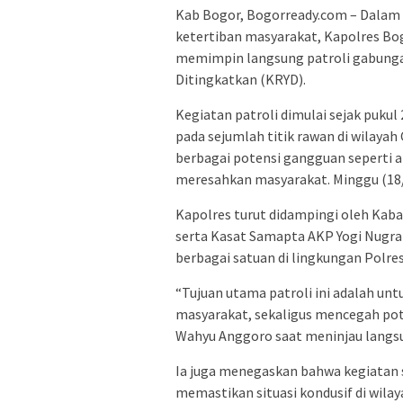
Kab Bogor, Bogorready.com – Dalam
ketertiban masyarakat, Kapolres Bogo
memimpin langsung patroli gabunga
Ditingkatkan (KRYD).
Kegiatan patroli dimulai sejak pukul 
pada sejumlah titik rawan di wilayah
berbagai potensi gangguan seperti a
meresahkan masyarakat. Minggu (18
Kapolres turut didampingi oleh Kabag
serta Kasat Samapta AKP Yogi Nugraha
berbagai satuan di lingkungan Polre
“Tujuan utama patroli ini adalah unt
masyarakat, sekaligus mencegah pot
Wahyu Anggoro saat meninjau langs
Ia juga menegaskan bahwa kegiatan s
memastikan situasi kondusif di wila