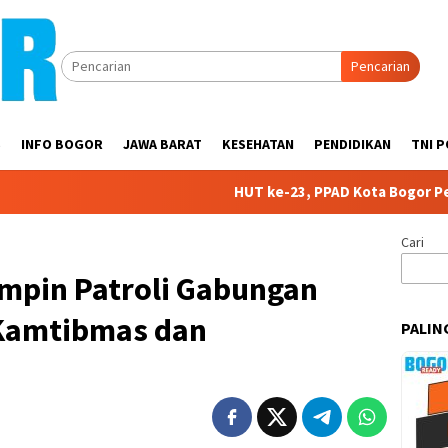
Pencarian
S
INFO BOGOR
JAWA BARAT
KESEHATAN
PENDIDIKAN
TNI P
HUT ke-23, PPAD Kota Bogor Perkuat Si
Cari
impin Patroli Gabungan
Kamtibmas dan
PALIN