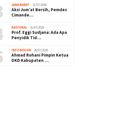
3
JAWA BARAT
31/07/2026
Aksi Jum’at Bersih, Pemdes
Cimande…
4
NASIONAL
31/07/2026
Prof. Eggi Sudjana: Ada Apa
Penyidik Tid…
5
INFO BOGOR
26/07/2026
Ahmad Rohani Pimpin Ketua
DKD Kabupaten …