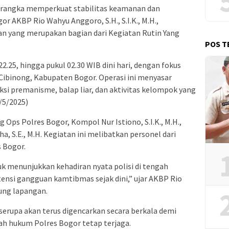
 rangka memperkuat stabilitas keamanan dan
r AKBP Rio Wahyu Anggoro, S.H., S.I.K., M.H.,
n yang merupakan bagian dari Kegiatan Rutin Yang
POS T
22.25, hingga pukul 02.30 WIB dini hari, dengan fokus
 Cibinong, Kabupaten Bogor. Operasi ini menyasar
ksi premanisme, balap liar, dan aktivitas kelompok yang
/5/2025)
 Ops Polres Bogor, Kompol Nur Istiono, S.I.K., M.H.,
, S.E., M.H. Kegiatan ini melibatkan personel dari
s Bogor.
uk menunjukkan kehadiran nyata polisi di tengah
ensi gangguan kamtibmas sejak dini,” ujar AKBP Rio
ung lapangan.
erupa akan terus digencarkan secara berkala demi
yah hukum Polres Bogor tetap terjaga.