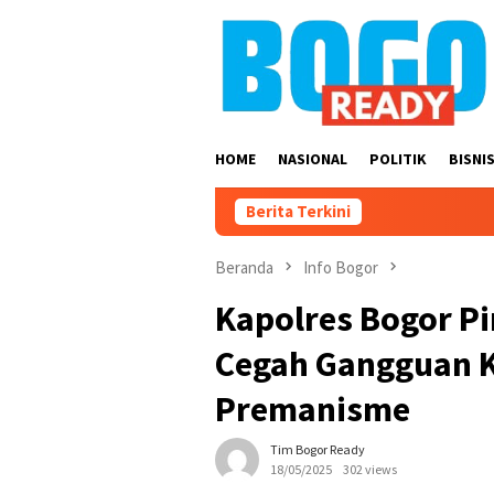
Loncat
ke
konten
HOME
NASIONAL
POLITIK
BISNI
Berita Terkini
Beranda
Info Bogor
Kapolres Bogor P
Cegah Gangguan 
Premanisme
Tim Bogor Ready
18/05/2025
302 views