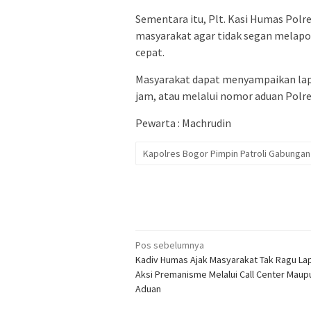
Sementara itu, Plt. Kasi Humas Polre
masyarakat agar tidak segan melapor
cepat.
Masyarakat dapat menyampaikan lapora
jam, atau melalui nomor aduan Polre
Pewarta : Machrudin
Kapolres Bogor Pimpin Patroli Gabung
Navigasi
Pos sebelumnya
Kadiv Humas Ajak Masyarakat Tak Ragu La
pos
Aksi Premanisme Melalui Call Center Mau
Aduan