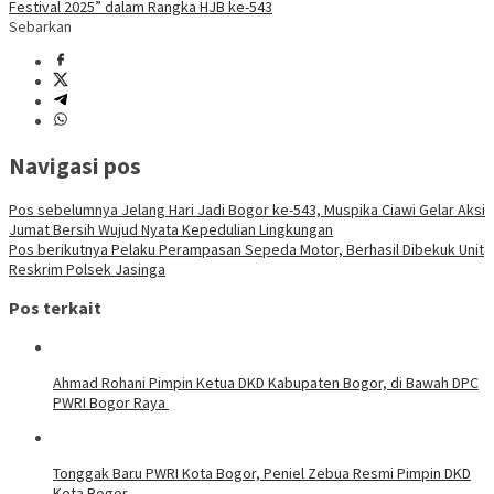
Festival 2025” dalam Rangka HJB ke-543
Sebarkan
Navigasi pos
Pos sebelumnya
Jelang Hari Jadi Bogor ke-543, Muspika Ciawi Gelar Aksi
Jumat Bersih Wujud Nyata Kepedulian Lingkungan
Pos berikutnya
Pelaku Perampasan Sepeda Motor, Berhasil Dibekuk Unit
Reskrim Polsek Jasinga
Pos terkait
Ahmad Rohani Pimpin Ketua DKD Kabupaten Bogor, di Bawah DPC
PWRI Bogor Raya
Tonggak Baru PWRI Kota Bogor, Peniel Zebua Resmi Pimpin DKD
Kota Bogor