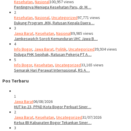
Kesehatan
,
Nasional
100,957 views
Pentingnya Menjaga Kesehatan Paru, dr. M…
2
Kesehatan
,
Nasional
,
Uncategorized
97,771 views
Dukung Program JKN, Ratusan Kepala Daera…
3
Jawa Barat
,
Kesehatan
,
Nasional
89,985 views
Jamkeswatch Soroti Kemunduran UHC Jawa B…
4
Info Bogor
,
Jawa Barat
,
Politik
,
Uncategorized
39,934 views
Diduga PHK Sepihak, Ratusan Pekerja PT A…
5
Info Bogor
,
Kesehatan
,
Uncategorized
33,165 views
Semarak Hari Perawat Internasional, RS A…
Pos Terbaru
1
Jawa Barat
06/08/2026
HUT ke-23, PPAD Kota Bogor Perkuat Siner…
2
Jawa Barat
,
Kesehatan
,
Uncategorized
31/07/2026
Ketua IBI Kabupaten Bogor Tekankan Siner…
3