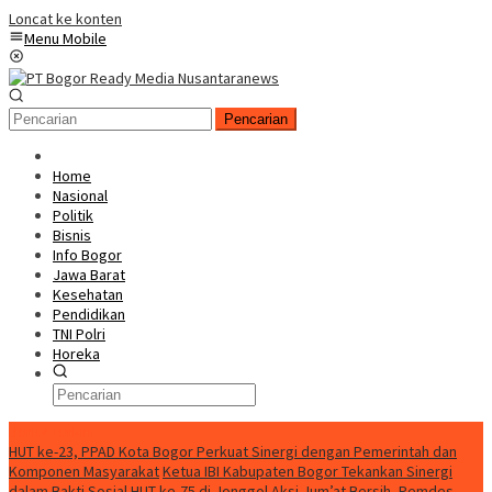
Loncat ke konten
Menu Mobile
Pencarian
Home
Nasional
Politik
Bisnis
Info Bogor
Jawa Barat
Kesehatan
Pendidikan
TNI Polri
Horeka
Berita Terkini
HUT ke-23, PPAD Kota Bogor Perkuat Sinergi dengan Pemerintah dan
Komponen Masyarakat
Ketua IBI Kabupaten Bogor Tekankan Sinergi
dalam Bakti Sosial HUT ke-75 di Jonggol
Aksi Jum’at Bersih, Pemdes