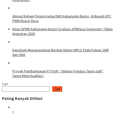
Ahmad Rohani Pimpin Ketua DKD Kabupaten Bogor, di Bawah DPC
PWRI Bogor Raya
Dinas DPMD Kabupaten Bogor Evaluasi APBDesa Semester I Tahun
Anggaran 2026
Kapolsek Megamendung Berikan Materi MPLS Pada Pelajar SMP
dan SMA
Proyek Pembangunan P3-TGAI, “Diduga Pondasi Tanpa Gali”,
Tanpa Mutu Kualitas?
Cari
Cari
Paling Banyak Dilihat
1