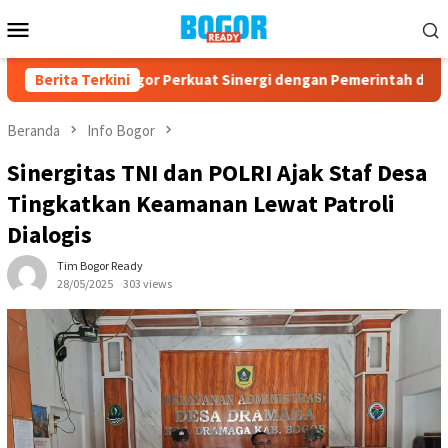
Loncat
Menu
ke
Mobile
konten
PAD Kota Bogor Perkuat Sinergi dengan Pemerintah dan Kompon
Berita Terkini
Beranda
Info Bogor
Sinergitas TNI dan POLRI Ajak Staf Desa
Tingkatkan Keamanan Lewat Patroli
Dialogis
Tim Bogor Ready
28/05/2025
303 views