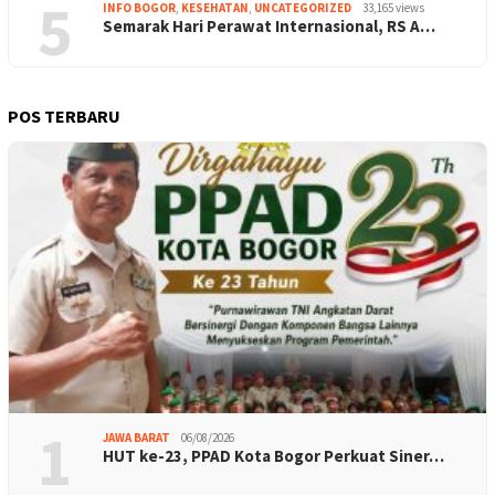
5
INFO BOGOR
,
KESEHATAN
,
UNCATEGORIZED
33,165 views
Semarak Hari Perawat Internasional, RS A…
POS TERBARU
1
JAWA BARAT
06/08/2026
HUT ke-23, PPAD Kota Bogor Perkuat Siner…