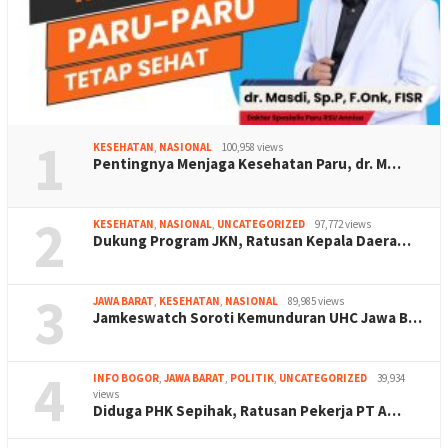
1
KESEHATAN
,
NASIONAL
100,958 views
Pentingnya Menjaga Kesehatan Paru, dr. M…
2
KESEHATAN
,
NASIONAL
,
UNCATEGORIZED
97,772 views
Dukung Program JKN, Ratusan Kepala Daera…
3
JAWA BARAT
,
KESEHATAN
,
NASIONAL
89,985 views
Jamkeswatch Soroti Kemunduran UHC Jawa B…
4
INFO BOGOR
,
JAWA BARAT
,
POLITIK
,
UNCATEGORIZED
39,934
views
Diduga PHK Sepihak, Ratusan Pekerja PT A…