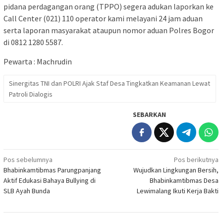
pidana perdagangan orang (TPPO) segera adukan laporkan ke
Call Center (021) 110 operator kami melayani 24 jam aduan
serta laporan masyarakat ataupun nomor aduan Polres Bogor
di 0812 1280 5587.
Pewarta : Machrudin
Sinergitas TNI dan POLRI Ajak Staf Desa Tingkatkan Keamanan Lewat
Patroli Dialogis
SEBARKAN
Navigasi
Pos sebelumnya
Pos berikutnya
Bhabinkamtibmas Parungpanjang
Wujudkan Lingkungan Bersih,
pos
Aktif Edukasi Bahaya Bullying di
Bhabinkamtibmas Desa
SLB Ayah Bunda
Lewimalang Ikuti Kerja Bakti