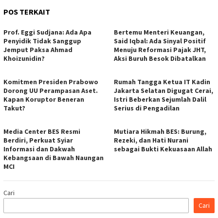
POS TERKAIT
Prof. Eggi Sudjana: Ada Apa
Bertemu Menteri Keuangan,
Penyidik Tidak Sanggup
Said Iqbal: Ada Sinyal Positif
Jemput Paksa Ahmad
Menuju Reformasi Pajak JHT,
Khoizunidin?
Aksi Buruh Besok Dibatalkan
Komitmen Presiden Prabowo
Rumah Tangga Ketua IT Kadin
Dorong UU Perampasan Aset.
Jakarta Selatan Digugat Cerai,
Kapan Koruptor Beneran
Istri Beberkan Sejumlah Dalil
Takut?
Serius di Pengadilan
Media Center BES Resmi
Mutiara Hikmah BES: Burung,
Berdiri, Perkuat Syiar
Rezeki, dan Hati Nurani
Informasi dan Dakwah
sebagai Bukti Kekuasaan Allah
Kebangsaan di Bawah Naungan
MCI
Cari
Cari