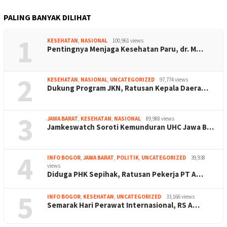
PALING BANYAK DILIHAT
1
KESEHATAN
,
NASIONAL
100,961 views
Pentingnya Menjaga Kesehatan Paru, dr. M…
2
KESEHATAN
,
NASIONAL
,
UNCATEGORIZED
97,774 views
Dukung Program JKN, Ratusan Kepala Daera…
3
JAWA BARAT
,
KESEHATAN
,
NASIONAL
89,988 views
Jamkeswatch Soroti Kemunduran UHC Jawa B…
4
INFO BOGOR
,
JAWA BARAT
,
POLITIK
,
UNCATEGORIZED
39,938
views
Diduga PHK Sepihak, Ratusan Pekerja PT A…
5
INFO BOGOR
,
KESEHATAN
,
UNCATEGORIZED
33,166 views
Semarak Hari Perawat Internasional, RS A…