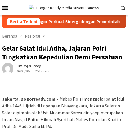
Loncat
Menu
ke
Mobile
konten
23, PPAD Kota Bogor Perkuat Sinergi dengan Pemerintah dan K
Berita Terkini
Beranda
Nasional
Gelar Salat Idul Adha, Jajaran Polri
Tingkatkan Kepedulian Demi Persatuan
Tim Bogor Ready
06/06/2025
257 views
Jakarta. Bogorready.com –
Mabes Polri menggelar salat Idul
Adha 1446 Hijriah di Lapangan Bhayangkara, Jakarta Selatan.
Salat dipimpin oleh Ust. Muammar Samsudin yang merupakan
Imam Masjid Baitul Hikmah Syurthah Mabes Polri dan Khatib
Prof. Dr. Made Saihu M. Pd.