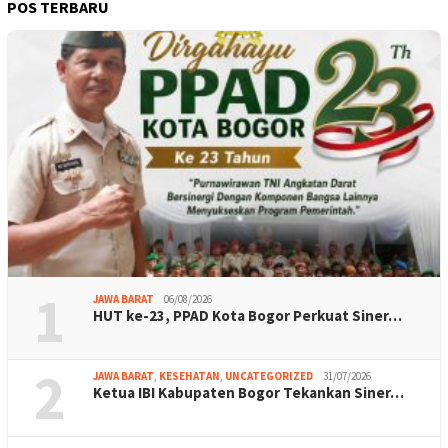
POS TERBARU
1
JAWA BARAT
06/08/2026
HUT ke-23, PPAD Kota Bogor Perkuat Siner…
2
JAWA BARAT
,
KESEHATAN
,
UNCATEGORIZED
31/07/2026
Ketua IBI Kabupaten Bogor Tekankan Siner…