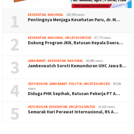
1
KESEHATAN
,
NASIONAL
100,959 views
Pentingnya Menjaga Kesehatan Paru, dr. M…
2
KESEHATAN
,
NASIONAL
,
UNCATEGORIZED
97,773 views
Dukung Program JKN, Ratusan Kepala Daera…
3
JAWA BARAT
,
KESEHATAN
,
NASIONAL
89,988 views
Jamkeswatch Soroti Kemunduran UHC Jawa B…
4
INFO BOGOR
,
JAWA BARAT
,
POLITIK
,
UNCATEGORIZED
39,938
views
Diduga PHK Sepihak, Ratusan Pekerja PT A…
5
INFO BOGOR
,
KESEHATAN
,
UNCATEGORIZED
33,165 views
Semarak Hari Perawat Internasional, RS A…