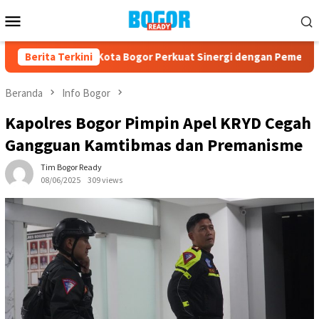
Loncat
Menu
ke
Mobile
konten
ke-23, PPAD Kota Bogor Perkuat Sinergi dengan Pemerintah da
Berita Terkini
Beranda
Info Bogor
Kapolres Bogor Pimpin Apel KRYD Cegah
Gangguan Kamtibmas dan Premanisme
Tim Bogor Ready
08/06/2025
309 views