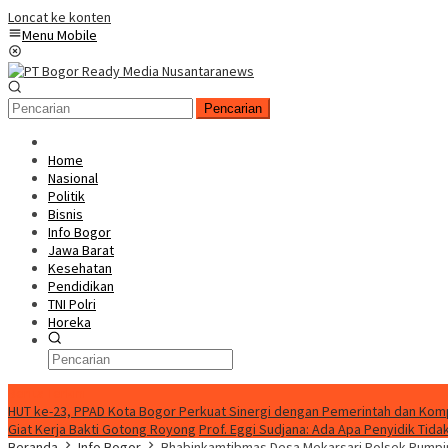
Loncat ke konten
Menu Mobile
Pencarian
Home
Nasional
Politik
Bisnis
Info Bogor
Jawa Barat
Kesehatan
Pendidikan
TNI Polri
Horeka
Berita Terkini
HUT ke-23, PPAD Kota Bogor Perkuat Sinergi dengan Pemerintah dan Ko
Giat Kerja Bakti Gotong Royong
Prof. Eggi Sudjana: Ada Apa Penyidik Ti
Beranda
Info Bogor
Bhabinkamtibmas Desa Mekarsari Polsek Rump