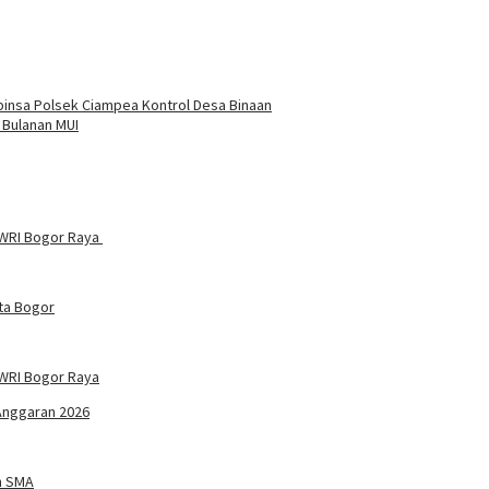
nsa Polsek Ciampea Kontrol Desa Binaan
 Bulanan MUI
PWRI Bogor Raya
ta Bogor
WRI Bogor Raya
Anggaran 2026
n SMA