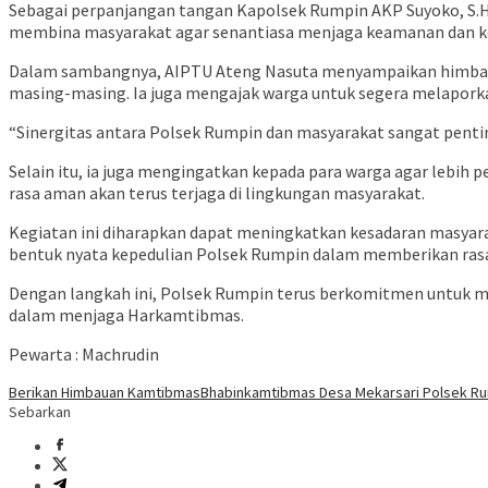
Sebagai perpanjangan tangan Kapolsek Rumpin AKP Suyoko, S.H.,
membina masyarakat agar senantiasa menjaga keamanan dan ke
Dalam sambangnya, AIPTU Ateng Nasuta menyampaikan himbaua
masing-masing. Ia juga mengajak warga untuk segera melaporka
“Sinergitas antara Polsek Rumpin dan masyarakat sangat pent
Selain itu, ia juga mengingatkan kepada para warga agar lebi
rasa aman akan terus terjaga di lingkungan masyarakat.
Kegiatan ini diharapkan dapat meningkatkan kesadaran masyar
bentuk nyata kepedulian Polsek Rumpin dalam memberikan rasa
Dengan langkah ini, Polsek Rumpin terus berkomitmen untuk m
dalam menjaga Harkamtibmas.
Pewarta : Machrudin
Berikan Himbauan Kamtibmas
Bhabinkamtibmas Desa Mekarsari Polsek R
Sebarkan