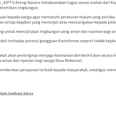
 AIPTU Ateng Nasuta melaksanakan tugas sesuai arahan dari Kapo
tertiban lingkungan.
n kepada warga agar mematuhi peraturan hukum yang berlaku s
n setiap kejadian yang menonjol atau mencurigakan kepada pihak
ing untuk menciptakan lingkungan yang aman dan nyaman bagi se
h peduli terhadap potensi gangguan Kamtibmas seperti tindak ke
akat akan pentingnya menjaga keamanan dan ketertiban secara b
 aman dan nyaman bagi warga Desa Mekarsari.
emberikan pelayanan terbaik kepada masyarakat, sekaligus mem
umpin Sambang Warga