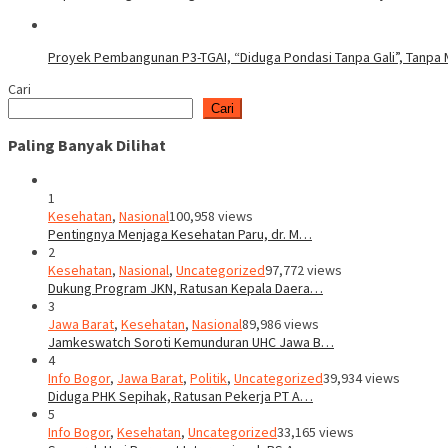
Proyek Pembangunan P3-TGAI, “Diduga Pondasi Tanpa Gali”, Tanpa M
Cari
Cari
Paling Banyak Dilihat
1
Kesehatan
,
Nasional
100,958 views
Pentingnya Menjaga Kesehatan Paru, dr. M…
2
Kesehatan
,
Nasional
,
Uncategorized
97,772 views
Dukung Program JKN, Ratusan Kepala Daera…
3
Jawa Barat
,
Kesehatan
,
Nasional
89,986 views
Jamkeswatch Soroti Kemunduran UHC Jawa B…
4
Info Bogor
,
Jawa Barat
,
Politik
,
Uncategorized
39,934 views
Diduga PHK Sepihak, Ratusan Pekerja PT A…
5
Info Bogor
,
Kesehatan
,
Uncategorized
33,165 views