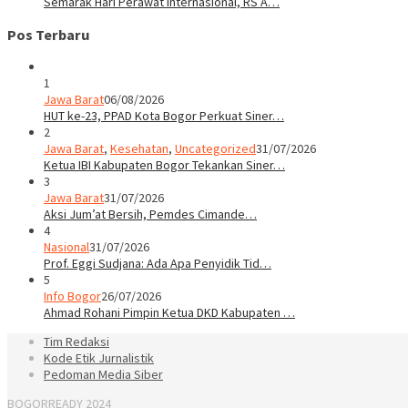
Semarak Hari Perawat Internasional, RS A…
Pos Terbaru
1
Jawa Barat
06/08/2026
HUT ke-23, PPAD Kota Bogor Perkuat Siner…
2
Jawa Barat
,
Kesehatan
,
Uncategorized
31/07/2026
Ketua IBI Kabupaten Bogor Tekankan Siner…
3
Jawa Barat
31/07/2026
Aksi Jum’at Bersih, Pemdes Cimande…
4
Nasional
31/07/2026
Prof. Eggi Sudjana: Ada Apa Penyidik Tid…
5
Info Bogor
26/07/2026
Ahmad Rohani Pimpin Ketua DKD Kabupaten …
Tim Redaksi
Kode Etik Jurnalistik
Pedoman Media Siber
BOGORREADY 2024