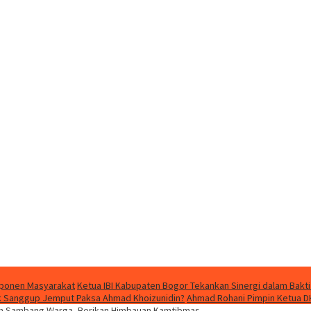
mponen Masyarakat
Ketua IBI Kabupaten Bogor Tekankan Sinergi dalam Bakti
dak Sanggup Jemput Paksa Ahmad Khoizunidin?
Ahmad Rohani Pimpin Ketua D
in Sambang Warga, Berikan Himbauan Kamtibmas