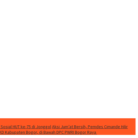
 Sosial HUT ke-75 di Jonggol
Aksi Jum’at Bersih, Pemdes Cimande Hilir
KD Kabupaten Bogor, di Bawah DPC PWRI Bogor Raya