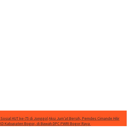
 Sosial HUT ke-75 di Jonggol
Aksi Jum’at Bersih, Pemdes Cimande Hilir
KD Kabupaten Bogor, di Bawah DPC PWRI Bogor Raya