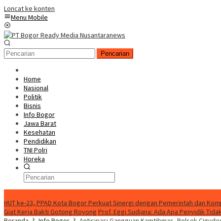
Loncat ke konten
Menu Mobile
Pencarian
Home
Nasional
Politik
Bisnis
Info Bogor
Jawa Barat
Kesehatan
Pendidikan
TNI Polri
Horeka
Berita Terkini
HUT ke-23, PPAD Kota Bogor Perkuat Sinergi dengan Pemerintah dan Ko
Giat Kerja Bakti Gotong Royong
Prof. Eggi Sudjana: Ada Apa Penyidik Ti
Beranda
Info Bogor
Antisipasi Gangguan Kamtibmas, Polsek Cigude