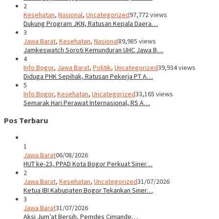
2
Kesehatan
,
Nasional
,
Uncategorized
97,772 views
Dukung Program JKN, Ratusan Kepala Daera…
3
Jawa Barat
,
Kesehatan
,
Nasional
89,985 views
Jamkeswatch Soroti Kemunduran UHC Jawa B…
4
Info Bogor
,
Jawa Barat
,
Politik
,
Uncategorized
39,934 views
Diduga PHK Sepihak, Ratusan Pekerja PT A…
5
Info Bogor
,
Kesehatan
,
Uncategorized
33,165 views
Semarak Hari Perawat Internasional, RS A…
Pos Terbaru
1
Jawa Barat
06/08/2026
HUT ke-23, PPAD Kota Bogor Perkuat Siner…
2
Jawa Barat
,
Kesehatan
,
Uncategorized
31/07/2026
Ketua IBI Kabupaten Bogor Tekankan Siner…
3
Jawa Barat
31/07/2026
Aksi Jum’at Bersih, Pemdes Cimande…