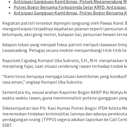
Antisipasi Gangguan Kamtibmas, Polsek Megamendung Mel
Polres Bogor Bersama Forkopimda Gelar KRYD, Antisipa
Antisipasi Gangguan Kamtibmas, Polres Bogor Bersama Ko
Kegiatan patroli tersebut dipimpin langsung oleh Pawas Kanit 
mengantisipasi terjadinya kejahatan jalanan seperti pencuria
kelompok, aksi geng motor, balapan liar, pencurian hewan tern
Adapun lokasi yang menjadi fokus patroli meliputi kawasan Si
Leuwisadeng. Petugas secara mobile menyambangi titik-titik t
Kapolsek Cigudeg Kompol Uba Subroto, S.H., M.H. menjelaskan b
menjelang fajar, saat situasi cenderung rawan terhadap tindak
“Kami terus berupaya menjaga situasi kamtibmas yang kondusif 
rasa aman,” ungkap Kompol Uba Subroto.
Sementara itu, sesuai arahan Kapolres Bogor AKBP Rio Wahyu Angg
waktu-waktu rawan, guna meminimalisir potensi gangguan ya
Dikesempatan lain Plt. Kasi Humas Polres Bogor IPDA Yulist
menemukan tindakan kriminalitas lainnya dan adanya perekrutan
perdagangan orang (TPPO) segera adukan laporkan ke Call Cent
5587.