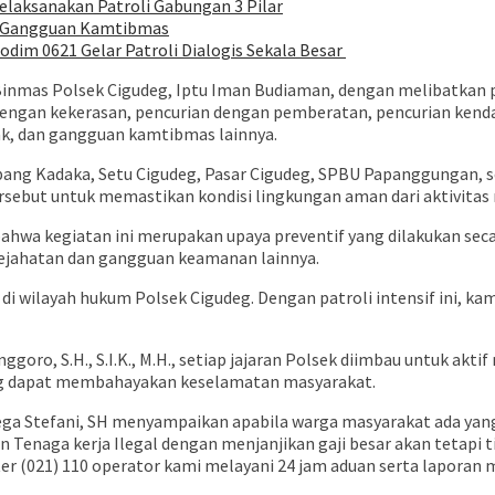
aksanakan Patroli Gabungan 3 Pilar
si Gangguan Kamtibmas
dim 0621 Gelar Patroli Dialogis Sekala Besar
Binmas Polsek Cigudeg, Iptu Iman Budiaman, dengan melibatkan pe
n dengan kekerasan, pencurian dengan pemberatan, pencurian ken
ak, dan gangguan kamtibmas lainnya.
mpang Kadaka, Setu Cigudeg, Pasar Cigudeg, SPBU Papanggungan, 
ersebut untuk memastikan kondisi lingkungan aman dari aktivita
ahwa kegiatan ini merupakan upaya preventif yang dilakukan seca
 kejahatan dan gangguan keamanan lainnya.
di wilayah hukum Polsek Cigudeg. Dengan patroli intensif ini, k
oro, S.H., S.I.K., M.H., setiap jajaran Polsek diimbau untuk akt
ng dapat membahayakan keselamatan masyarakat.
a Mega Stefani, SH menyampaikan apabila warga masyarakat ada 
 Tenaga kerja Ilegal dengan menjanjikan gaji besar akan tetapi
er (021) 110 operator kami melayani 24 jam aduan serta laporan