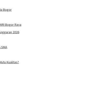
ta Bogor
WRI Bogor Raya
Anggaran 2026
n SMA
utu Kualitas?