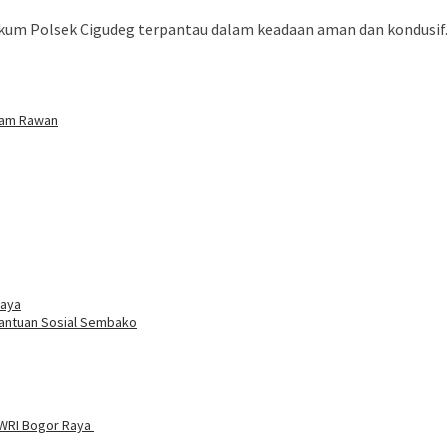
 hukum Polsek Cigudeg terpantau dalam keadaan aman dan kondusif
 Jam Rawan
daya
Bantuan Sosial Sembako
PWRI Bogor Raya