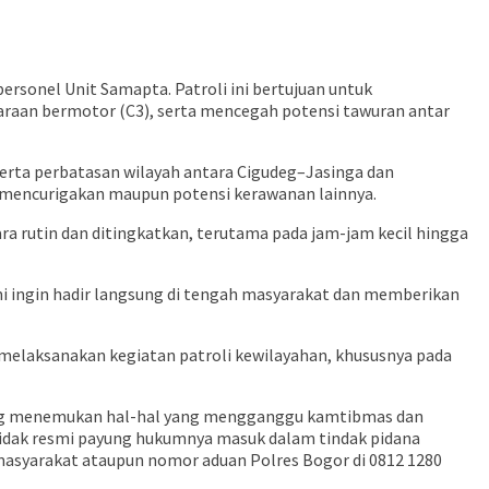
rsonel Unit Samapta. Patroli ini bertujuan untuk
daraan bermotor (C3), serta mencegah potensi tawuran antar
serta perbatasan wilayah antara Cigudeg–Jasinga dan
s mencurigakan maupun potensi kerawanan lainnya.
ra rutin dan ditingkatkan, terutama pada jam-jam kecil hingga
ami ingin hadir langsung di tengah masyarakat dan memberikan
if melaksanakan kegiatan patroli kewilayahan, khususnya pada
yang menemukan hal-hal yang mengganggu kamtibmas dan
 tidak resmi payung hukumnya masuk dalam tindak pidana
 masyarakat ataupun nomor aduan Polres Bogor di 0812 1280