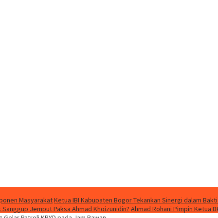
mponen Masyarakat
Ketua IBI Kabupaten Bogor Tekankan Sinergi dalam Bakti
dak Sanggup Jemput Paksa Ahmad Khoizunidin?
Ahmad Rohani Pimpin Ketua D
g Gelar Patroli KRYD pada Jam Rawan