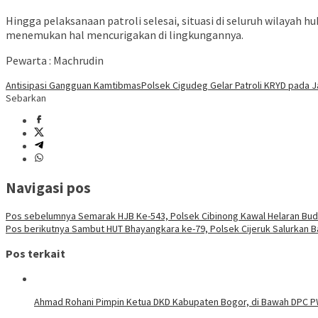
Hingga pelaksanaan patroli selesai, situasi di seluruh wilayah
menemukan hal mencurigakan di lingkungannya.
Pewarta : Machrudin
Antisipasi Gangguan Kamtibmas
Polsek Cigudeg Gelar Patroli KRYD pada
Sebarkan
Navigasi pos
Pos sebelumnya
Semarak HJB Ke-543, Polsek Cibinong Kawal Helaran Bu
Pos berikutnya
Sambut HUT Bhayangkara ke-79, Polsek Cijeruk Salurkan 
Pos terkait
Ahmad Rohani Pimpin Ketua DKD Kabupaten Bogor, di Bawah DPC 