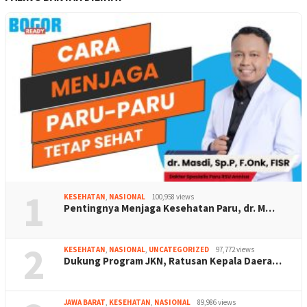
1
KESEHATAN
,
NASIONAL
100,958 views
Pentingnya Menjaga Kesehatan Paru, dr. M…
2
KESEHATAN
,
NASIONAL
,
UNCATEGORIZED
97,772 views
Dukung Program JKN, Ratusan Kepala Daera…
JAWA BARAT
,
KESEHATAN
,
NASIONAL
89,986 views