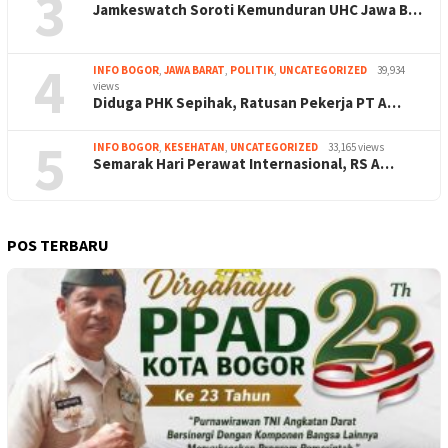
3
Jamkeswatch Soroti Kemunduran UHC Jawa B…
4
INFO BOGOR
,
JAWA BARAT
,
POLITIK
,
UNCATEGORIZED
39,934
views
Diduga PHK Sepihak, Ratusan Pekerja PT A…
5
INFO BOGOR
,
KESEHATAN
,
UNCATEGORIZED
33,165 views
Semarak Hari Perawat Internasional, RS A…
POS TERBARU