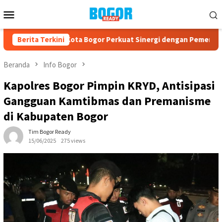
Loncat
Menu
ke
Mobile
konten
e-23, PPAD Kota Bogor Perkuat Sinergi dengan Pemerintah dan
Berita Terkini
Beranda
Info Bogor
Kapolres Bogor Pimpin KRYD, Antisipasi
Gangguan Kamtibmas dan Premanisme
di Kabupaten Bogor
Tim Bogor Ready
15/06/2025
275 views