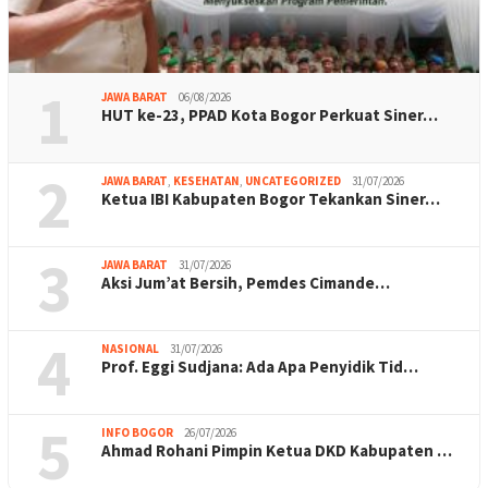
1
JAWA BARAT
06/08/2026
HUT ke-23, PPAD Kota Bogor Perkuat Siner…
2
JAWA BARAT
,
KESEHATAN
,
UNCATEGORIZED
31/07/2026
Ketua IBI Kabupaten Bogor Tekankan Siner…
3
JAWA BARAT
31/07/2026
Aksi Jum’at Bersih, Pemdes Cimande…
4
NASIONAL
31/07/2026
Prof. Eggi Sudjana: Ada Apa Penyidik Tid…
5
INFO BOGOR
26/07/2026
Ahmad Rohani Pimpin Ketua DKD Kabupaten …