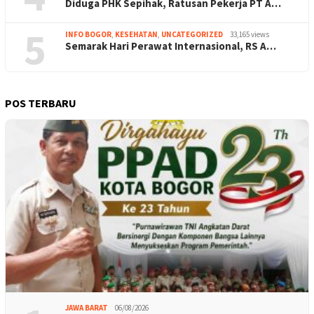
Diduga PHK Sepihak, Ratusan Pekerja PT A…
5
INFO BOGOR
,
KESEHATAN
,
UNCATEGORIZED
33,165 views
Semarak Hari Perawat Internasional, RS A…
POS TERBARU
JAWA BARAT
06/08/2026