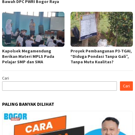
Bawah DPC PWRI Bogor Raya
Kapolsek Megamendung
Proyek Pembangunan P3-TGAI,
Berikan Materi MPLS Pada
“Diduga Pondasi Tanpa Gali”,
Pelajar SMP dan SMA
Tanpa Mutu Kualitas?
Cari
Cari
PALING BANYAK DILIHAT