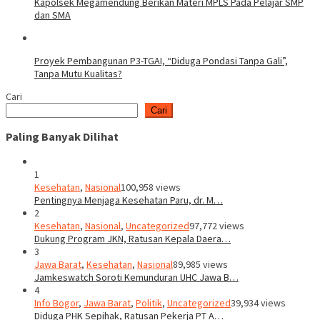
Kapolsek Megamendung Berikan Materi MPLS Pada Pelajar SMP
dan SMA
Proyek Pembangunan P3-TGAI, “Diduga Pondasi Tanpa Gali”,
Tanpa Mutu Kualitas?
Cari
Cari
Paling Banyak Dilihat
1
Kesehatan
,
Nasional
100,958 views
Pentingnya Menjaga Kesehatan Paru, dr. M…
2
Kesehatan
,
Nasional
,
Uncategorized
97,772 views
Dukung Program JKN, Ratusan Kepala Daera…
3
Jawa Barat
,
Kesehatan
,
Nasional
89,985 views
Jamkeswatch Soroti Kemunduran UHC Jawa B…
4
Info Bogor
,
Jawa Barat
,
Politik
,
Uncategorized
39,934 views
Diduga PHK Sepihak, Ratusan Pekerja PT A…