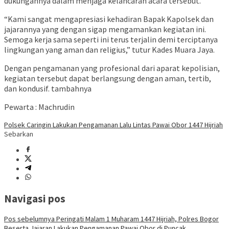
dukungannya dalam menjaga kelancaran acara tersebut.
“Kami sangat mengapresiasi kehadiran Bapak Kapolsek dan
jajarannya yang dengan sigap mengamankan kegiatan ini.
Semoga kerja sama seperti ini terus terjalin demi terciptanya
lingkungan yang aman dan religius,” tutur Kades Muara Jaya.
Dengan pengamanan yang profesional dari aparat kepolisian,
kegiatan tersebut dapat berlangsung dengan aman, tertib,
dan kondusif. tambahnya
Pewarta : Machrudin
Polsek Caringin Lakukan Pengamanan Lalu Lintas Pawai Obor 1447 Hijriah
Sebarkan
Navigasi pos
Pos sebelumnya
Peringati Malam 1 Muharam 1447 Hijriah, Polres Bogor
Beserta Jajaran Lakukan Pengamanan Pawai Obor di Puncak