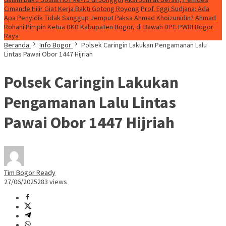
Cimande Hilir Giat Kerja Bakti Gotong Royong
Prof. Eggi Sudjana: Ada
Apa Penyidik Tidak Sanggup Jemput Paksa Ahmad Khoizunidin?
Ahmad
Rohani Pimpin Ketua DKD Kabupaten Bogor, di Bawah DPC PWRI Bogor
Raya
Beranda
Info Bogor
Polsek Caringin Lakukan Pengamanan Lalu
Lintas Pawai Obor 1447 Hijriah
Polsek Caringin Lakukan
Pengamanan Lalu Lintas
Pawai Obor 1447 Hijriah
Tim Bogor Ready
27/06/2025
283 views