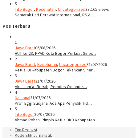
5
Info Bogor
,
Kesehatan
,
Uncategorized
33,165 views
Semarak Hari Perawat Internasional, RS A…
Pos Terbaru
1
Jawa Barat
06/08/2026
HUT ke-23, PPAD Kota Bogor Perkuat Siner…
2
Jawa Barat
,
Kesehatan
,
Uncategorized
31/07/2026
Ketua IBI Kabupaten Bogor Tekankan Siner…
3
Jawa Barat
31/07/2026
Aksi Jum’at Bersih, Pemdes Cimande…
4
Nasional
31/07/2026
Prof. Eggi Sudjana: Ada Apa Penyidik Tid…
5
Info Bogor
26/07/2026
Ahmad Rohani Pimpin Ketua DKD Kabupaten …
Tim Redaksi
Kode Etik Jurnalistik