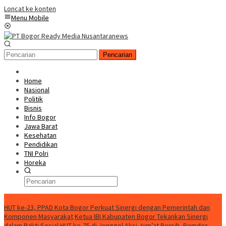
Loncat ke konten
Menu Mobile
Pencarian
Home
Nasional
Politik
Bisnis
Info Bogor
Jawa Barat
Kesehatan
Pendidikan
TNI Polri
Horeka
Berita Terkini
HUT ke-23, PPAD Kota Bogor Perkuat Sinergi dengan Pemerintah dan
Komponen Masyarakat
Ketua IBI Kabupaten Bogor Tekankan Sinergi
dalam Bakti Sosial HUT ke-75 di Jonggol
Aksi Jum’at Bersih, Pemdes