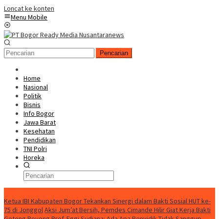
Loncat ke konten
Menu Mobile
Pencarian
Home
Nasional
Politik
Bisnis
Info Bogor
Jawa Barat
Kesehatan
Pendidikan
TNI Polri
Horeka
Berita Terkini
Ketua IBI Kabupaten Bogor Tekankan Sinergi dalam Bakti Sosial HUT ke-
75 di Jonggol
Aksi Jum’at Bersih, Pemdes Cimande Hilir Giat Kerja Bakti
Gotong Royong
Prof. Eggi Sudjana: Ada Apa Penyidik Tidak Sanggup