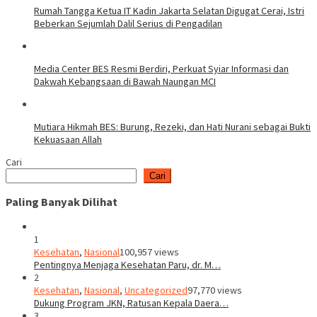
Rumah Tangga Ketua IT Kadin Jakarta Selatan Digugat Cerai, Istri
Beberkan Sejumlah Dalil Serius di Pengadilan
Media Center BES Resmi Berdiri, Perkuat Syiar Informasi dan
Dakwah Kebangsaan di Bawah Naungan MCI
Mutiara Hikmah BES: Burung, Rezeki, dan Hati Nurani sebagai Bukti
Kekuasaan Allah
Cari
Cari
Paling Banyak Dilihat
1
Kesehatan
,
Nasional
100,957 views
Pentingnya Menjaga Kesehatan Paru, dr. M…
2
Kesehatan
,
Nasional
,
Uncategorized
97,770 views
Dukung Program JKN, Ratusan Kepala Daera…
3