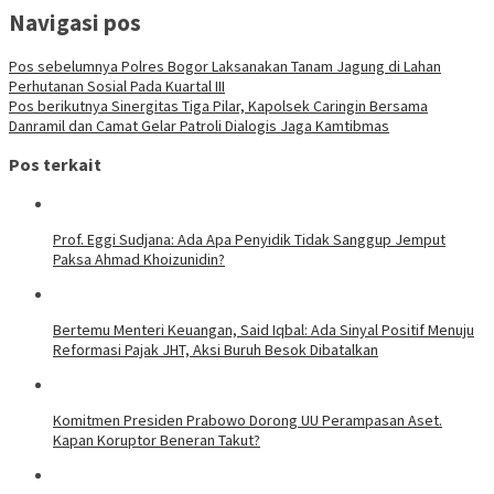
Navigasi pos
Pos sebelumnya
Polres Bogor Laksanakan Tanam Jagung di Lahan
Perhutanan Sosial Pada Kuartal III
Pos berikutnya
Sinergitas Tiga Pilar, Kapolsek Caringin Bersama
Danramil dan Camat Gelar Patroli Dialogis Jaga Kamtibmas
Pos terkait
Prof. Eggi Sudjana: Ada Apa Penyidik Tidak Sanggup Jemput
Paksa Ahmad Khoizunidin?
Bertemu Menteri Keuangan, Said Iqbal: Ada Sinyal Positif Menuju
Reformasi Pajak JHT, Aksi Buruh Besok Dibatalkan
Komitmen Presiden Prabowo Dorong UU Perampasan Aset.
Kapan Koruptor Beneran Takut?