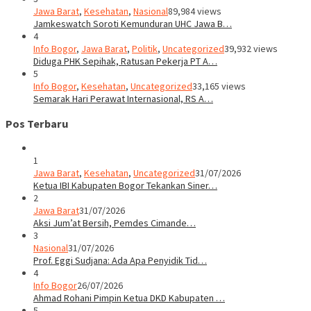
Jawa Barat
,
Kesehatan
,
Nasional
89,984 views
Jamkeswatch Soroti Kemunduran UHC Jawa B…
4
Info Bogor
,
Jawa Barat
,
Politik
,
Uncategorized
39,932 views
Diduga PHK Sepihak, Ratusan Pekerja PT A…
5
Info Bogor
,
Kesehatan
,
Uncategorized
33,165 views
Semarak Hari Perawat Internasional, RS A…
Pos Terbaru
1
Jawa Barat
,
Kesehatan
,
Uncategorized
31/07/2026
Ketua IBI Kabupaten Bogor Tekankan Siner…
2
Jawa Barat
31/07/2026
Aksi Jum’at Bersih, Pemdes Cimande…
3
Nasional
31/07/2026
Prof. Eggi Sudjana: Ada Apa Penyidik Tid…
4
Info Bogor
26/07/2026
Ahmad Rohani Pimpin Ketua DKD Kabupaten …
5