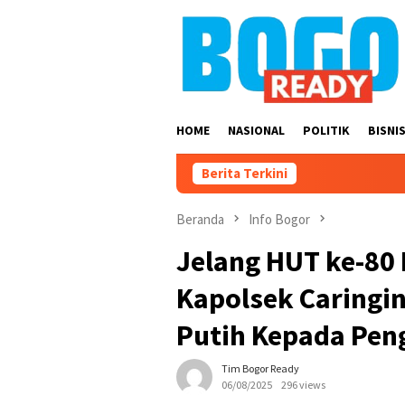
Loncat
ke
konten
HOME
NASIONAL
POLITIK
BISNI
Berita Terkini
Beranda
Info Bogor
Jelang HUT ke-80 
Kapolsek Caringi
Putih Kepada Pe
Tim Bogor Ready
06/08/2025
296 views