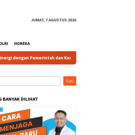
JUMAT, 7 AGUSTUS 2026
OLRI
HOREKA
Pemerintah dan Komponen Masyarakat
Ketua IBI Kabupate
Cari
G BANYAK DILIHAT