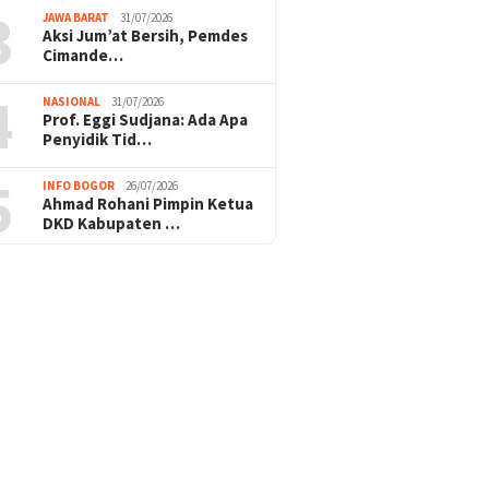
3
JAWA BARAT
31/07/2026
Aksi Jum’at Bersih, Pemdes
Cimande…
4
NASIONAL
31/07/2026
Prof. Eggi Sudjana: Ada Apa
Penyidik Tid…
5
INFO BOGOR
26/07/2026
Ahmad Rohani Pimpin Ketua
DKD Kabupaten …