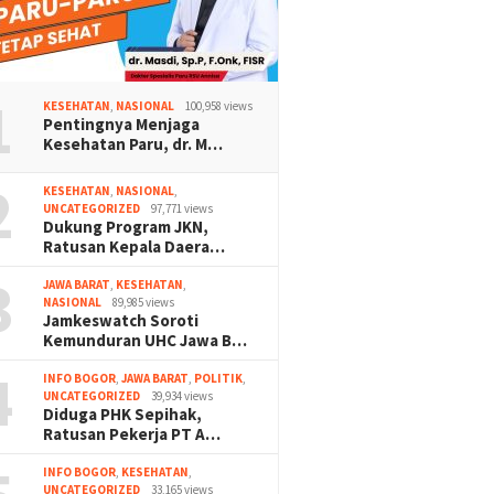
1
KESEHATAN
,
NASIONAL
100,958 views
Pentingnya Menjaga
Kesehatan Paru, dr. M…
2
KESEHATAN
,
NASIONAL
,
UNCATEGORIZED
97,771 views
Dukung Program JKN,
Ratusan Kepala Daera…
3
JAWA BARAT
,
KESEHATAN
,
NASIONAL
89,985 views
Jamkeswatch Soroti
Kemunduran UHC Jawa B…
4
INFO BOGOR
,
JAWA BARAT
,
POLITIK
,
UNCATEGORIZED
39,934 views
Diduga PHK Sepihak,
Ratusan Pekerja PT A…
INFO BOGOR
,
KESEHATAN
,
UNCATEGORIZED
33,165 views