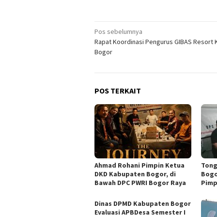
Navigasi
Pos sebelumnya
Rapat Koordinasi Pengurus GIBAS Resort 
pos
Bogor
POS TERKAIT
Ahmad Rohani Pimpin Ketua
Tong
DKD Kabupaten Bogor, di
Bogo
Bawah DPC PWRI Bogor Raya
Pimp
Dinas DPMD Kabupaten Bogor
Evaluasi APBDesa Semester I