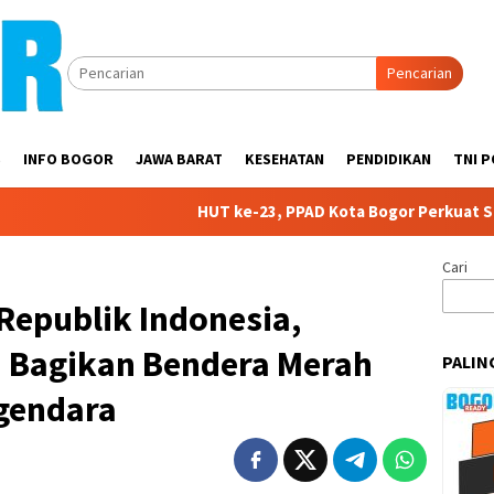
Pencarian
S
INFO BOGOR
JAWA BARAT
KESEHATAN
PENDIDIKAN
TNI P
HUT ke-23, PPAD Kota Bogor Perkuat Sinergi dengan 
Cari
Republik Indonesia,
n Bagikan Bendera Merah
PALIN
ngendara