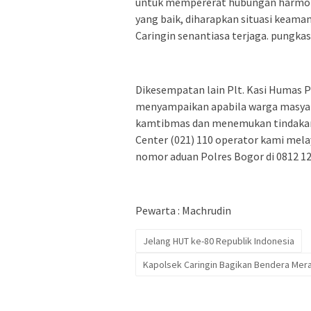
untuk mempererat hubungan harmonis
yang baik, diharapkan situasi keama
Caringin senantiasa terjaga. pungka
Dikesempatan lain Plt. Kasi Humas P
menyampaikan apabila warga masya
kamtibmas dan menemukan tindakan k
Center (021) 110 operator kami mela
nomor aduan Polres Bogor di 0812 12
Pewarta : Machrudin
Jelang HUT ke-80 Republik Indonesia
Kapolsek Caringin Bagikan Bendera Mer