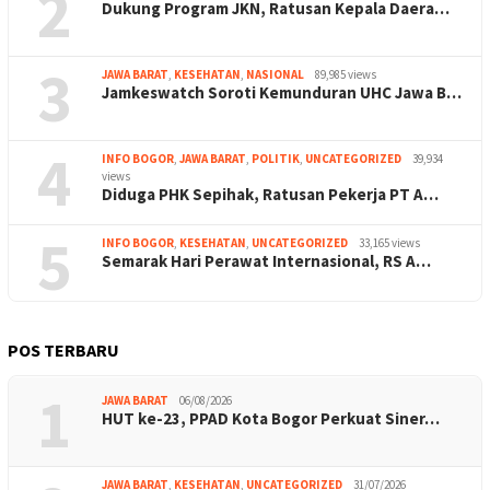
2
Dukung Program JKN, Ratusan Kepala Daera…
3
JAWA BARAT
,
KESEHATAN
,
NASIONAL
89,985 views
Jamkeswatch Soroti Kemunduran UHC Jawa B…
4
INFO BOGOR
,
JAWA BARAT
,
POLITIK
,
UNCATEGORIZED
39,934
views
Diduga PHK Sepihak, Ratusan Pekerja PT A…
5
INFO BOGOR
,
KESEHATAN
,
UNCATEGORIZED
33,165 views
Semarak Hari Perawat Internasional, RS A…
POS TERBARU
1
JAWA BARAT
06/08/2026
HUT ke-23, PPAD Kota Bogor Perkuat Siner…
JAWA BARAT
,
KESEHATAN
,
UNCATEGORIZED
31/07/2026