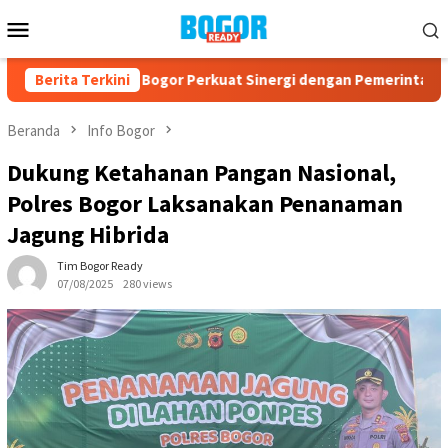
Loncat
Menu
ke
Mobile
konten
3, PPAD Kota Bogor Perkuat Sinergi dengan Pemerintah dan Ko
Berita Terkini
Beranda
Info Bogor
Dukung Ketahanan Pangan Nasional,
Polres Bogor Laksanakan Penanaman
Jagung Hibrida
Tim Bogor Ready
07/08/2025
280 views