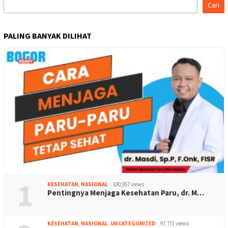
Cari
PALING BANYAK DILIHAT
1
KESEHATAN
,
NASIONAL
100,957 views
Pentingnya Menjaga Kesehatan Paru, dr. M…
KESEHATAN
,
NASIONAL
,
UNCATEGORIZED
97,771 views