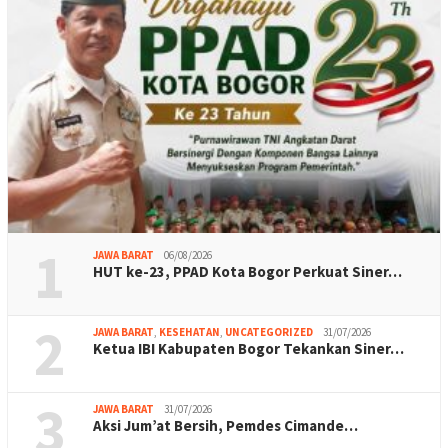
1
JAWA BARAT
06/08/2026
HUT ke-23, PPAD Kota Bogor Perkuat Siner…
2
JAWA BARAT
,
KESEHATAN
,
UNCATEGORIZED
31/07/2026
Ketua IBI Kabupaten Bogor Tekankan Siner…
3
JAWA BARAT
31/07/2026
Aksi Jum’at Bersih, Pemdes Cimande…