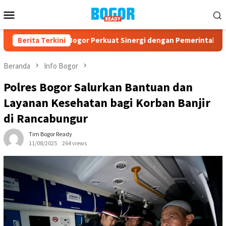
Loncat
Menu
ke
Mobile
konten
 PPAD Kota Bogor Perkuat Sinergi dengan Pemerintah dan Kom
Berita Terkini
Beranda
Info Bogor
Polres Bogor Salurkan Bantuan dan
Layanan Kesehatan bagi Korban Banjir
di Rancabungur
Tim Bogor Ready
11/08/2025
264 views