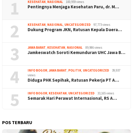
1
KESEHATAN
,
NASIONAL
100,959 views
Pentingnya Menjaga Kesehatan Paru, dr. M…
2
KESEHATAN
,
NASIONAL
,
UNCATEGORIZED
97,773 views
Dukung Program JKN, Ratusan Kepala Daera…
3
JAWA BARAT
,
KESEHATAN
,
NASIONAL
89,986 views
Jamkeswatch Soroti Kemunduran UHC Jawa B…
4
INFO BOGOR
,
JAWA BARAT
,
POLITIK
,
UNCATEGORIZED
39,937
views
Diduga PHK Sepihak, Ratusan Pekerja PT A…
5
INFO BOGOR
,
KESEHATAN
,
UNCATEGORIZED
33,165 views
Semarak Hari Perawat Internasional, RS A…
POS TERBARU