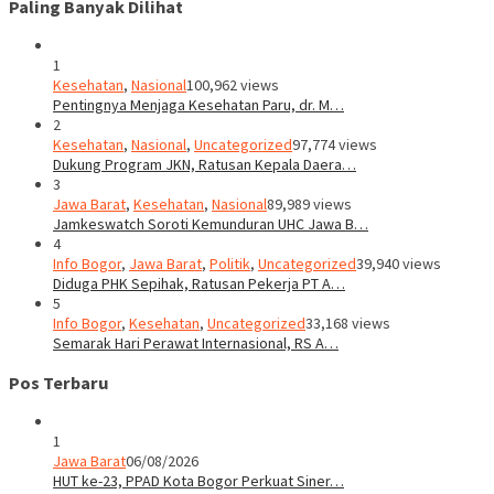
Paling Banyak Dilihat
1
Kesehatan
,
Nasional
100,962 views
Pentingnya Menjaga Kesehatan Paru, dr. M…
2
Kesehatan
,
Nasional
,
Uncategorized
97,774 views
Dukung Program JKN, Ratusan Kepala Daera…
3
Jawa Barat
,
Kesehatan
,
Nasional
89,989 views
Jamkeswatch Soroti Kemunduran UHC Jawa B…
4
Info Bogor
,
Jawa Barat
,
Politik
,
Uncategorized
39,940 views
Diduga PHK Sepihak, Ratusan Pekerja PT A…
5
Info Bogor
,
Kesehatan
,
Uncategorized
33,168 views
Semarak Hari Perawat Internasional, RS A…
Pos Terbaru
1
Jawa Barat
06/08/2026
HUT ke-23, PPAD Kota Bogor Perkuat Siner…