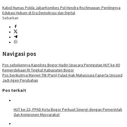
Kabid Humas Polda Jabar
Kombes Pol Hendra Rochmawan: Pentingnya
Edukasi Hukum di Era Demokrasi dan Digital
Sebarkan
Navigasi pos
Pos sebelumnya
Kapolres Bogor Hadiri Upacara Peringatan HUT ke-80
Kemerdekaan RI Tingkat Kabupaten Bogor
Pos berikutnya
Mayjen TNI (Purn) Fulad Ajak Mahasiswa Faperta Unsoed
Jadi Agen Perubahan
Pos terkait
HUT ke-23, PPAD Kota Bogor Perkuat Sinergi dengan Pemerintah
dan Komponen Masyarakat