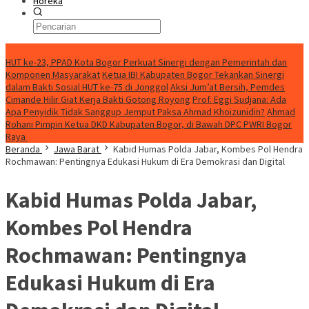
Horeka
Berita Terkini
HUT ke-23, PPAD Kota Bogor Perkuat Sinergi dengan Pemerintah dan
Komponen Masyarakat
Ketua IBI Kabupaten Bogor Tekankan Sinergi
dalam Bakti Sosial HUT ke-75 di Jonggol
Aksi Jum’at Bersih, Pemdes
Cimande Hilir Giat Kerja Bakti Gotong Royong
Prof. Eggi Sudjana: Ada
Apa Penyidik Tidak Sanggup Jemput Paksa Ahmad Khoizunidin?
Ahmad
Rohani Pimpin Ketua DKD Kabupaten Bogor, di Bawah DPC PWRI Bogor
Raya
Beranda
Jawa Barat
Kabid Humas Polda Jabar, Kombes Pol Hendra
Rochmawan: Pentingnya Edukasi Hukum di Era Demokrasi dan Digital
Kabid Humas Polda Jabar,
Kombes Pol Hendra
Rochmawan: Pentingnya
Edukasi Hukum di Era