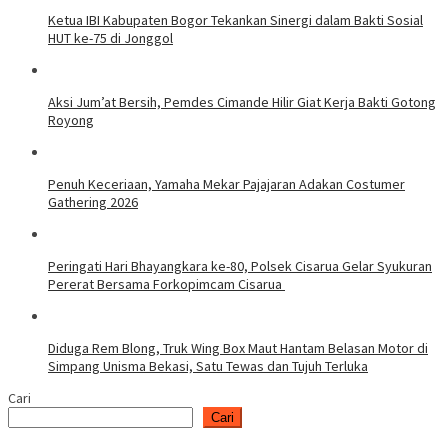
Ketua IBI Kabupaten Bogor Tekankan Sinergi dalam Bakti Sosial
HUT ke-75 di Jonggol
Aksi Jum’at Bersih, Pemdes Cimande Hilir Giat Kerja Bakti Gotong
Royong
Penuh Keceriaan, Yamaha Mekar Pajajaran Adakan Costumer
Gathering 2026
Peringati Hari Bhayangkara ke-80, Polsek Cisarua Gelar Syukuran
Pererat Bersama Forkopimcam Cisarua
Diduga Rem Blong, Truk Wing Box Maut Hantam Belasan Motor di
Simpang Unisma Bekasi, Satu Tewas dan Tujuh Terluka
Cari
Cari