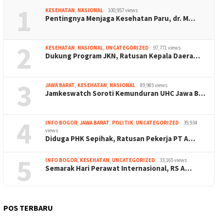
1
KESEHATAN
,
NASIONAL
100,957 views
Pentingnya Menjaga Kesehatan Paru, dr. M…
2
KESEHATAN
,
NASIONAL
,
UNCATEGORIZED
97,771 views
Dukung Program JKN, Ratusan Kepala Daera…
3
JAWA BARAT
,
KESEHATAN
,
NASIONAL
89,985 views
Jamkeswatch Soroti Kemunduran UHC Jawa B…
4
INFO BOGOR
,
JAWA BARAT
,
POLITIK
,
UNCATEGORIZED
39,934
views
Diduga PHK Sepihak, Ratusan Pekerja PT A…
5
INFO BOGOR
,
KESEHATAN
,
UNCATEGORIZED
33,165 views
Semarak Hari Perawat Internasional, RS A…
POS TERBARU