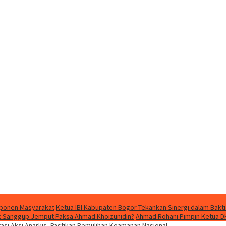
mponen Masyarakat
Ketua IBI Kabupaten Bogor Tekankan Sinergi dalam Bakti
dak Sanggup Jemput Paksa Ahmad Khoizunidin?
Ahmad Rohani Pimpin Ketua D
tasi Aksi Anarkis, Pastikan Pemulihan Keamanan Nasional