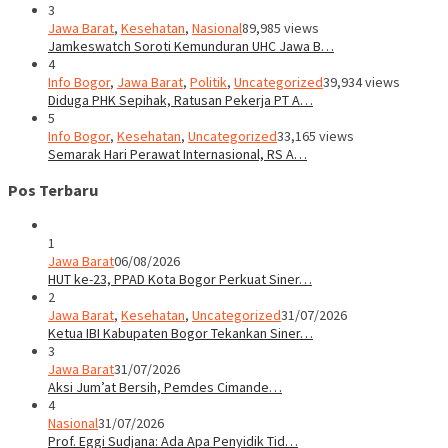
3
Jawa Barat
,
Kesehatan
,
Nasional
89,985 views
Jamkeswatch Soroti Kemunduran UHC Jawa B…
4
Info Bogor
,
Jawa Barat
,
Politik
,
Uncategorized
39,934 views
Diduga PHK Sepihak, Ratusan Pekerja PT A…
5
Info Bogor
,
Kesehatan
,
Uncategorized
33,165 views
Semarak Hari Perawat Internasional, RS A…
Pos Terbaru
1
Jawa Barat
06/08/2026
HUT ke-23, PPAD Kota Bogor Perkuat Siner…
2
Jawa Barat
,
Kesehatan
,
Uncategorized
31/07/2026
Ketua IBI Kabupaten Bogor Tekankan Siner…
3
Jawa Barat
31/07/2026
Aksi Jum’at Bersih, Pemdes Cimande…
4
Nasional
31/07/2026
Prof. Eggi Sudjana: Ada Apa Penyidik Tid…