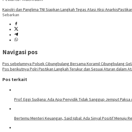
Kapolri dan Panglima TNI Siapkan Langkah Tegas Atasi Aksi Anarkis
Pastika
Sebarkan
Navigasi pos
Pos sebelumnya
Polsek Cibungbulang Bersama Koramil Cibungbulang Gel
Pos berikutnya
Polri Pastikan Langkah Terukur dan Sesuai Aturan dalam Ata
Pos terkait
Prof. Eggi Sudjana: Ada Apa Penyidik Tidak Sanggup Jemput Paksa
Bertemu Menteri Keuangan, Said Iqbal: Ada Sinyal Positif Menuju R