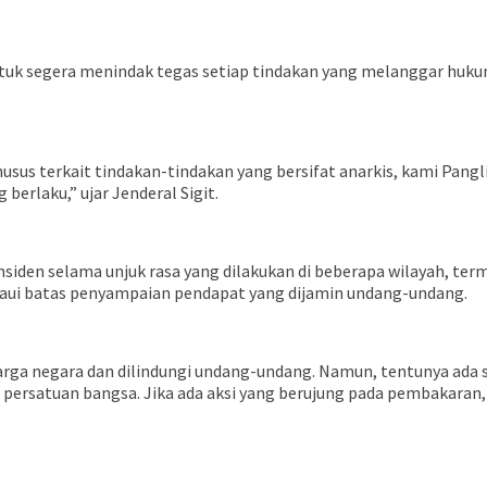
uk segera menindak tegas setiap tindakan yang melanggar hukum,
sus terkait tindakan-tindakan yang bersifat anarkis, kami Pang
erlaku,” ujar Jenderal Sigit.
nsiden selama unjuk rasa yang dilakukan di beberapa wilayah, t
paui batas penyampaian pendapat yang dijamin undang-undang.
arga negara dan dilindungi undang-undang. Namun, tentunya ada 
ersatuan bangsa. Jika ada aksi yang berujung pada pembakaran,