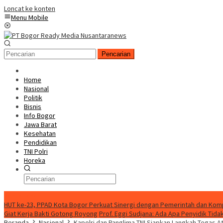
Loncat ke konten
Menu Mobile
Pencarian
Home
Nasional
Politik
Bisnis
Info Bogor
Jawa Barat
Kesehatan
Pendidikan
TNI Polri
Horeka
Berita Terkini
HUT ke-23, PPAD Kota Bogor Perkuat Sinergi dengan Pemerintah dan Ko
Giat Kerja Bakti Gotong Royong
Prof. Eggi Sudjana: Ada Apa Penyidik Ti
Beranda
Nasional
Kapolri dan Panglima TNI Siapkan Langkah Tegas A