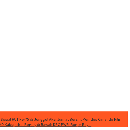
 Sosial HUT ke-75 di Jonggol
Aksi Jum’at Bersih, Pemdes Cimande Hilir
KD Kabupaten Bogor, di Bawah DPC PWRI Bogor Raya