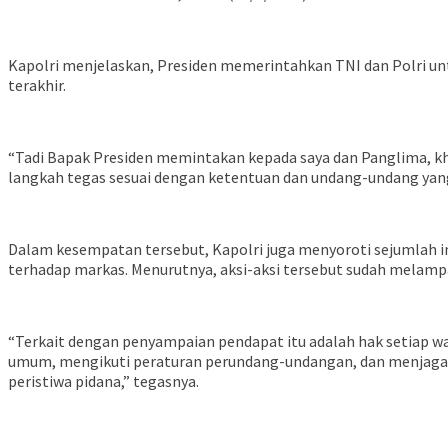
Kapolri menjelaskan, Presiden memerintahkan TNI dan Polri unt
terakhir.
“Tadi Bapak Presiden memintakan kepada saya dan Panglima, khu
langkah tegas sesuai dengan ketentuan dan undang-undang yang b
Dalam kesempatan tersebut, Kapolri juga menyoroti sejumlah i
terhadap markas. Menurutnya, aksi-aksi tersebut sudah melam
“Terkait dengan penyampaian pendapat itu adalah hak setiap w
umum, mengikuti peraturan perundang-undangan, dan menjaga p
peristiwa pidana,” tegasnya.