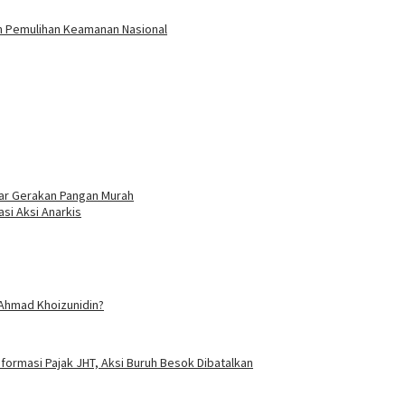
n Pemulihan Keamanan Nasional
ar Gerakan Pangan Murah
si Aksi Anarkis
 Ahmad Khoizunidin?
eformasi Pajak JHT, Aksi Buruh Besok Dibatalkan