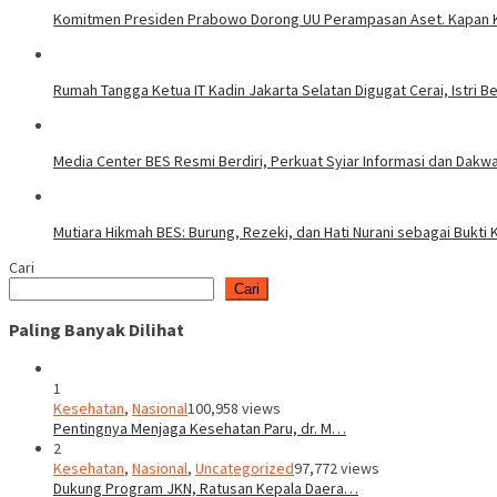
Komitmen Presiden Prabowo Dorong UU Perampasan Aset. Kapan K
Rumah Tangga Ketua IT Kadin Jakarta Selatan Digugat Cerai, Istri B
Media Center BES Resmi Berdiri, Perkuat Syiar Informasi dan Dak
Mutiara Hikmah BES: Burung, Rezeki, dan Hati Nurani sebagai Bukti 
Cari
Cari
Paling Banyak Dilihat
1
Kesehatan
,
Nasional
100,958 views
Pentingnya Menjaga Kesehatan Paru, dr. M…
2
Kesehatan
,
Nasional
,
Uncategorized
97,772 views
Dukung Program JKN, Ratusan Kepala Daera…