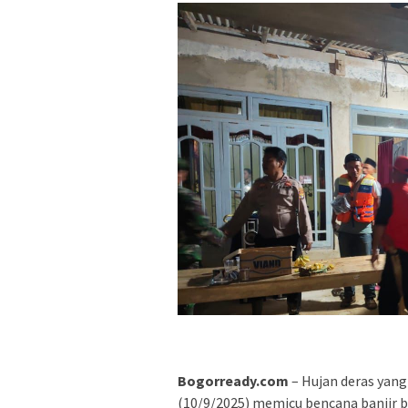
Bogorready.com
– Hujan deras yan
(10/9/2025) memicu bencana banjir