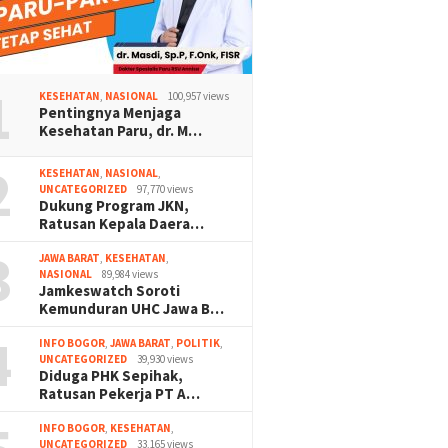
1
KESEHATAN
,
NASIONAL
100,957 views
Pentingnya Menjaga
Kesehatan Paru, dr. M…
2
KESEHATAN
,
NASIONAL
,
UNCATEGORIZED
97,770 views
Dukung Program JKN,
Ratusan Kepala Daera…
3
JAWA BARAT
,
KESEHATAN
,
NASIONAL
89,984 views
Jamkeswatch Soroti
Kemunduran UHC Jawa B…
4
INFO BOGOR
,
JAWA BARAT
,
POLITIK
,
UNCATEGORIZED
39,930 views
Diduga PHK Sepihak,
Ratusan Pekerja PT A…
INFO BOGOR
,
KESEHATAN
,
UNCATEGORIZED
33,165 views