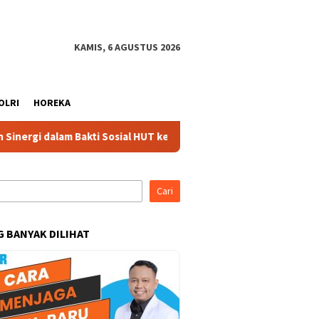
KAMIS, 6 AGUSTUS 2026
OLRI
HOREKA
m Bakti Sosial HUT ke-75 di Jonggol
Aksi Jum’at Bersih, 
Cari
G BANYAK DILIHAT