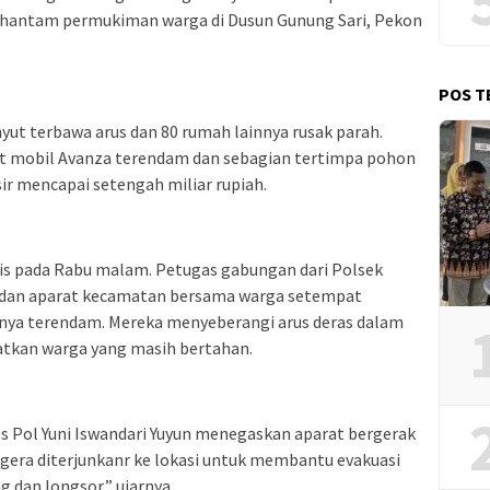
ghantam permukiman warga di Dusun Gunung Sari, Pekon
POS T
ut terbawa arus dan 80 rumah lainnya rusak parah.
it mobil Avanza terendam dan sebagian tertimpa pohon
r mencapai setengah miliar rupiah.
is pada Rabu malam. Petugas gabungan dari Polsek
, dan aparat kecamatan bersama warga setempat
ya terendam. Mereka menyeberangi arus deras dalam
atkan warga yang masih bertahan.
Pol Yuni Iswandari Yuyun menegaskan aparat bergerak
egera diterjunkanr ke lokasi untuk membantu evakuasi
 dan longsor,” ujarnya.