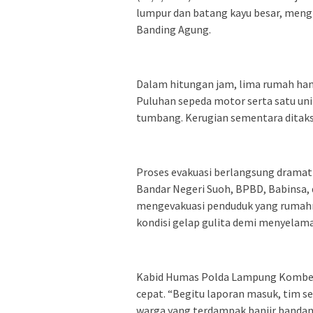
lumpur dan batang kayu besar, men
Banding Agung.
Dalam hitungan jam, lima rumah hany
Puluhan sepeda motor serta satu un
tumbang. Kerugian sementara ditaksi
Proses evakuasi berlangsung dramat
Bandar Negeri Suoh, BPBD, Babinsa
mengevakuasi penduduk yang rumahn
kondisi gelap gulita demi menyelam
Kabid Humas Polda Lampung Kombes 
cepat. “Begitu laporan masuk, tim s
warga yang terdampak banjir bandang