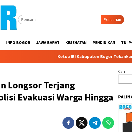
Pencarian
S
INFO BOGOR
JAWA BARAT
KESEHATAN
PENDIDIKAN
TNI P
Ketua IBI Kabupaten Bogor Tekankan Sinergi dala
Cari
an Longsor Terjang
lisi Evakuasi Warga Hingga
PALIN