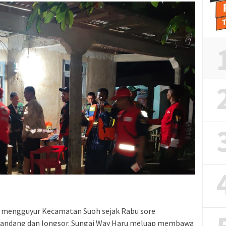
g mengguyur Kecamatan Suoh sejak Rabu sore
 bandang dan longsor. Sungai Way Haru meluap membawa