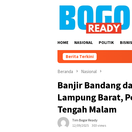
Loncat
ke
konten
HOME
NASIONAL
POLITIK
BISNI
Berita Terkini
Beranda
Nasional
Banjir Bandang d
Lampung Barat, Po
Tengah Malam
Tim Bogor Ready
12/09/2025
303 views