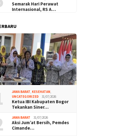
5
Semarak Hari Perawat
Internasional, RS A…
ERBARU
1
JAWA BARAT
,
KESEHATAN
,
UNCATEGORIZED
31/07/2026
Ketua IBI Kabupaten Bogor
Tekankan Siner…
2
JAWA BARAT
31/07/2026
Aksi Jum’at Bersih, Pemdes
Cimande…