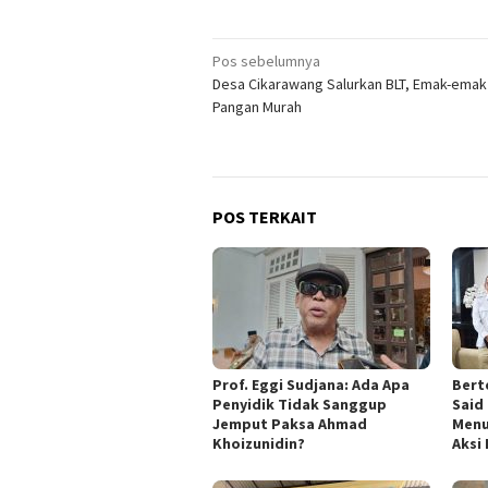
Navigasi
Pos sebelumnya
Desa Cikarawang Salurkan BLT, Emak-emak
pos
Pangan Murah
POS TERKAIT
Prof. Eggi Sudjana: Ada Apa
Bert
Penyidik Tidak Sanggup
Said 
Jemput Paksa Ahmad
Menu
Khoizunidin?
Aksi