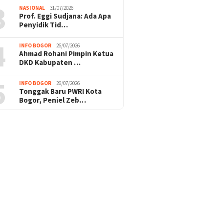
3
NASIONAL
31/07/2026
Prof. Eggi Sudjana: Ada Apa
Penyidik Tid…
4
INFO BOGOR
26/07/2026
Ahmad Rohani Pimpin Ketua
DKD Kabupaten …
5
INFO BOGOR
26/07/2026
Tonggak Baru PWRI Kota
Bogor, Peniel Zeb…