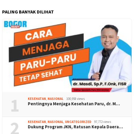
PALING BANYAK DILIHAT
1
KESEHATAN
,
NASIONAL
100,958 views
Pentingnya Menjaga Kesehatan Paru, dr. M…
2
KESEHATAN
,
NASIONAL
,
UNCATEGORIZED
97,772 views
Dukung Program JKN, Ratusan Kepala Daera…