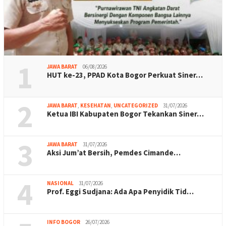
1
JAWA BARAT
06/08/2026
HUT ke-23, PPAD Kota Bogor Perkuat Siner…
2
JAWA BARAT
,
KESEHATAN
,
UNCATEGORIZED
31/07/2026
Ketua IBI Kabupaten Bogor Tekankan Siner…
3
JAWA BARAT
31/07/2026
Aksi Jum’at Bersih, Pemdes Cimande…
4
NASIONAL
31/07/2026
Prof. Eggi Sudjana: Ada Apa Penyidik Tid…
INFO BOGOR
26/07/2026