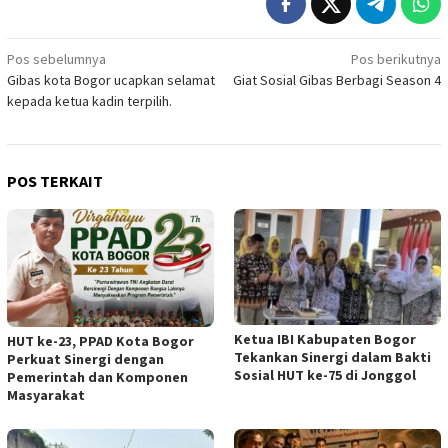
Navigasi
Pos sebelumnya
Pos berikutnya
Gibas kota Bogor ucapkan selamat
Giat Sosial Gibas Berbagi Season 4
pos
kepada ketua kadin terpilih.
POS TERKAIT
Ketua IBI Kabupaten Bogor
HUT ke-23, PPAD Kota Bogor
Tekankan Sinergi dalam Bakti
Perkuat Sinergi dengan
Sosial HUT ke-75 di Jonggol
Pemerintah dan Komponen
Masyarakat