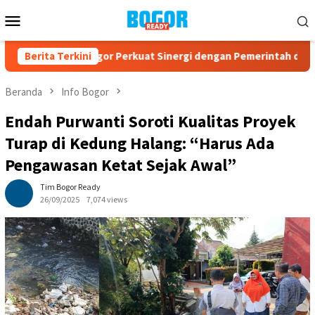
Loncat
Menu
ke
Mobile
konten
PAD Kota Bogor Perkuat Sinergi dengan Pemerintah dan Kompon
Berita Terkini
Beranda
Info Bogor
Endah Purwanti Soroti Kualitas Proyek
Turap di Kedung Halang: “Harus Ada
Pengawasan Ketat Sejak Awal”
Tim Bogor Ready
26/09/2025
7,074 views