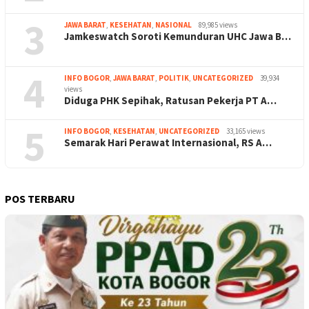
3
JAWA BARAT
,
KESEHATAN
,
NASIONAL
89,985 views
Jamkeswatch Soroti Kemunduran UHC Jawa B…
4
INFO BOGOR
,
JAWA BARAT
,
POLITIK
,
UNCATEGORIZED
39,934
views
Diduga PHK Sepihak, Ratusan Pekerja PT A…
5
INFO BOGOR
,
KESEHATAN
,
UNCATEGORIZED
33,165 views
Semarak Hari Perawat Internasional, RS A…
POS TERBARU