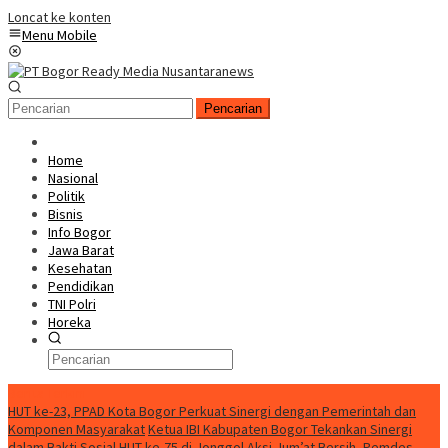
Loncat ke konten
Menu Mobile
Pencarian
Home
Nasional
Politik
Bisnis
Info Bogor
Jawa Barat
Kesehatan
Pendidikan
TNI Polri
Horeka
Berita Terkini
HUT ke-23, PPAD Kota Bogor Perkuat Sinergi dengan Pemerintah dan
Komponen Masyarakat
Ketua IBI Kabupaten Bogor Tekankan Sinergi
dalam Bakti Sosial HUT ke-75 di Jonggol
Aksi Jum’at Bersih, Pemdes