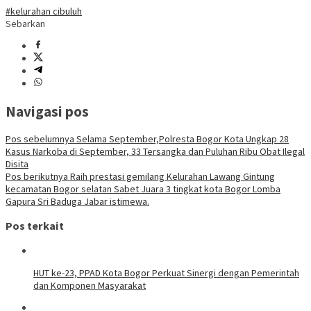
#kelurahan cibuluh
Sebarkan
Navigasi pos
Pos sebelumnya
Selama September,Polresta Bogor Kota Ungkap 28
Kasus Narkoba di September, 33 Tersangka dan Puluhan Ribu Obat Ilegal
Disita
Pos berikutnya
Raih prestasi gemilang Kelurahan Lawang Gintung
kecamatan Bogor selatan Sabet Juara 3 tingkat kota Bogor Lomba
Gapura Sri Baduga Jabar istimewa.
Pos terkait
HUT ke-23, PPAD Kota Bogor Perkuat Sinergi dengan Pemerintah
dan Komponen Masyarakat