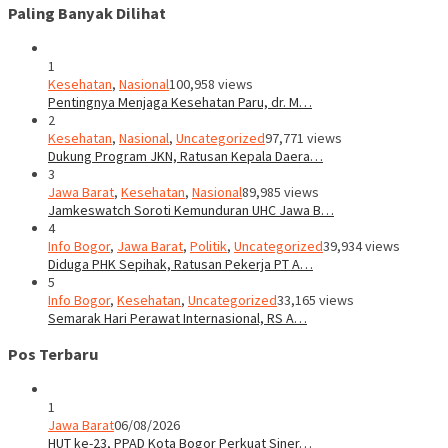
Paling Banyak Dilihat
1
Kesehatan
,
Nasional
100,958 views
Pentingnya Menjaga Kesehatan Paru, dr. M…
2
Kesehatan
,
Nasional
,
Uncategorized
97,771 views
Dukung Program JKN, Ratusan Kepala Daera…
3
Jawa Barat
,
Kesehatan
,
Nasional
89,985 views
Jamkeswatch Soroti Kemunduran UHC Jawa B…
4
Info Bogor
,
Jawa Barat
,
Politik
,
Uncategorized
39,934 views
Diduga PHK Sepihak, Ratusan Pekerja PT A…
5
Info Bogor
,
Kesehatan
,
Uncategorized
33,165 views
Semarak Hari Perawat Internasional, RS A…
Pos Terbaru
1
Jawa Barat
06/08/2026
HUT ke-23, PPAD Kota Bogor Perkuat Siner…