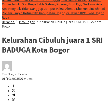
Cimande Hilir Giat Kerja Bakti Gotong Royong
Prof. Eggi Sudjana: Ada
Apa Penyidik Tidak Sanggup Jemput Paksa Ahmad Khoizunidin?
Ahmad
Rohani Pimpin Ketua DKD Kabupaten Bogor, di Bawah DPC PWRI Bogor
Raya
Beranda
Info Bogor
Kelurahan Cibuluh juara 1 SRI BADUGA Kota
Bogor
Kelurahan Cibuluh juara 1 SRI
BADUGA Kota Bogor
Tim Bogor Ready
01/10/2025
507 views