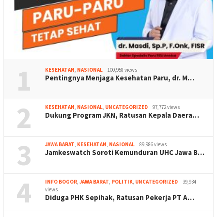
1
KESEHATAN
,
NASIONAL
100,958 views
Pentingnya Menjaga Kesehatan Paru, dr. M…
2
KESEHATAN
,
NASIONAL
,
UNCATEGORIZED
97,772 views
Dukung Program JKN, Ratusan Kepala Daera…
3
JAWA BARAT
,
KESEHATAN
,
NASIONAL
89,986 views
Jamkeswatch Soroti Kemunduran UHC Jawa B…
4
INFO BOGOR
,
JAWA BARAT
,
POLITIK
,
UNCATEGORIZED
39,934
views
Diduga PHK Sepihak, Ratusan Pekerja PT A…