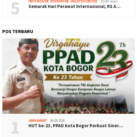
5
INFO BOGOR
,
KESEHATAN
,
UNCATEGORIZED
33,165 views
Semarak Hari Perawat Internasional, RS A…
POS TERBARU
1
JAWA BARAT
06/08/2026
HUT ke-23, PPAD Kota Bogor Perkuat Siner…