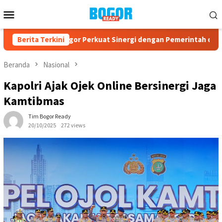
Loncat
Menu
ke
Mobile
konten
PAD Kota Bogor Perkuat Sinergi dengan Pemerintah dan Kompon
Berita Terkini
Beranda
Nasional
Kapolri Ajak Ojek Online Bersinergi Jaga
Kamtibmas
Tim Bogor Ready
20/10/2025
272 views