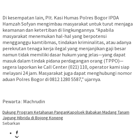
Di kesempatan lain, Plt. Kasi Humas Polres Bogor IPDA
Hamzah Sofyan mengimbau masyarakat untuk turut menjaga
keamanan dan ketertiban di lingkungannya. “Apabila
masyarakat menemukan hal-hal yang berpotensi
mengganggu kamtibmas, tindakan kriminalitas, atau adanya
perekrutan tenaga kerja ilegal yang menjanjikan gaji besar
namun tidak memiliki dasar hukum yang jelas—yang dapat
masuk dalam tindak pidana perdagangan orang (TPPO)—
segera laporkan ke Call Center (021) 110, operator kami siap
melayani 24 jam. Masyarakat juga dapat menghubungi nomor
aduan Polres Bogor di 0812 1280 5587,” ujarnya.
Pewarta : Machrudin
Dukung Program Ketahanan Pangan
Kapolsek Babakan Madang Tanam
Jagung Hibrida di Bojong Koneng
Sebarkan