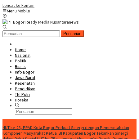
Loncat ke konten
Menu Mobile
Pencarian
Home
Nasional
Politik
Bisnis
Info Bogor
Jawa Barat
Kesehatan
Pendidikan
TNI Polri
Horeka
Berita Terkini
HUT ke-23, PPAD Kota Bogor Perkuat Sinergi dengan Pemerintah dan
Komponen Masyarakat
Ketua IBI Kabupaten Bogor Tekankan Sinergi
dalam Bakti Sosial HUT ke-75 di Jonggol
Aksi Jum’at Bersih, Pemdes