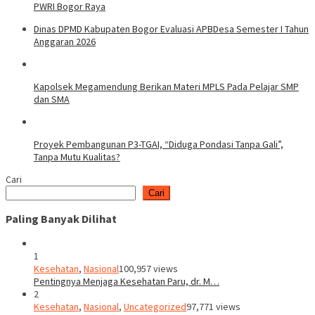
PWRI Bogor Raya
Dinas DPMD Kabupaten Bogor Evaluasi APBDesa Semester I Tahun
Anggaran 2026
Kapolsek Megamendung Berikan Materi MPLS Pada Pelajar SMP
dan SMA
Proyek Pembangunan P3-TGAI, “Diduga Pondasi Tanpa Gali”,
Tanpa Mutu Kualitas?
Cari
Cari
Paling Banyak Dilihat
1
Kesehatan
,
Nasional
100,957 views
Pentingnya Menjaga Kesehatan Paru, dr. M…
2
Kesehatan
,
Nasional
,
Uncategorized
97,771 views