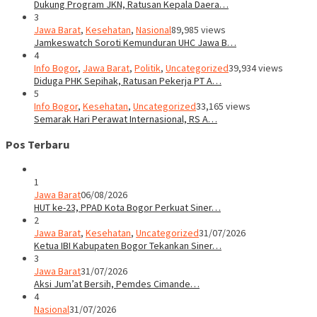
Dukung Program JKN, Ratusan Kepala Daera…
3
Jawa Barat
,
Kesehatan
,
Nasional
89,985 views
Jamkeswatch Soroti Kemunduran UHC Jawa B…
4
Info Bogor
,
Jawa Barat
,
Politik
,
Uncategorized
39,934 views
Diduga PHK Sepihak, Ratusan Pekerja PT A…
5
Info Bogor
,
Kesehatan
,
Uncategorized
33,165 views
Semarak Hari Perawat Internasional, RS A…
Pos Terbaru
1
Jawa Barat
06/08/2026
HUT ke-23, PPAD Kota Bogor Perkuat Siner…
2
Jawa Barat
,
Kesehatan
,
Uncategorized
31/07/2026
Ketua IBI Kabupaten Bogor Tekankan Siner…
3
Jawa Barat
31/07/2026
Aksi Jum’at Bersih, Pemdes Cimande…
4
Nasional
31/07/2026