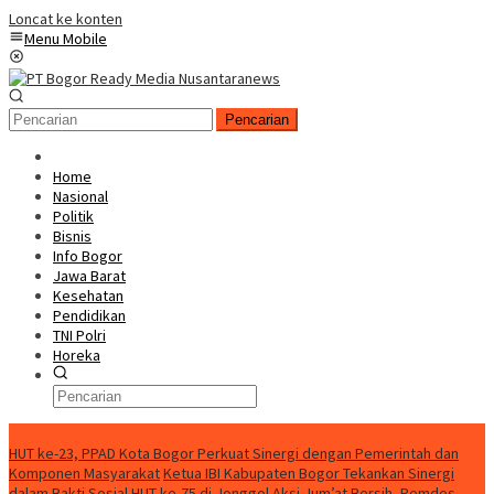
Loncat ke konten
Menu Mobile
Pencarian
Home
Nasional
Politik
Bisnis
Info Bogor
Jawa Barat
Kesehatan
Pendidikan
TNI Polri
Horeka
Berita Terkini
HUT ke-23, PPAD Kota Bogor Perkuat Sinergi dengan Pemerintah dan
Komponen Masyarakat
Ketua IBI Kabupaten Bogor Tekankan Sinergi
dalam Bakti Sosial HUT ke-75 di Jonggol
Aksi Jum’at Bersih, Pemdes