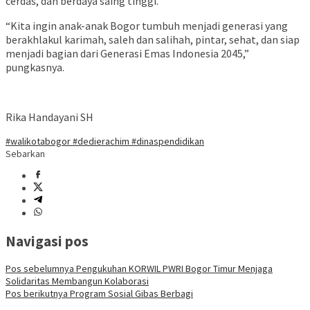
cerdas, dan berdaya saing tinggi.
“Kita ingin anak-anak Bogor tumbuh menjadi generasi yang
berakhlakul karimah, saleh dan salihah, pintar, sehat, dan siap
menjadi bagian dari Generasi Emas Indonesia 2045,”
pungkasnya.
Rika Handayani SH
#walikotabogor #dedierachim #dinaspendidikan
Sebarkan
Navigasi pos
Pos sebelumnya
Pengukuhan KORWIL PWRI Bogor Timur Menjaga
Solidaritas Membangun Kolaborasi
Pos berikutnya
Program Sosial Gibas Berbagi