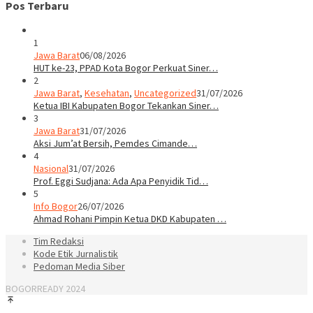
Pos Terbaru
1
Jawa Barat
06/08/2026
HUT ke-23, PPAD Kota Bogor Perkuat Siner…
2
Jawa Barat
,
Kesehatan
,
Uncategorized
31/07/2026
Ketua IBI Kabupaten Bogor Tekankan Siner…
3
Jawa Barat
31/07/2026
Aksi Jum’at Bersih, Pemdes Cimande…
4
Nasional
31/07/2026
Prof. Eggi Sudjana: Ada Apa Penyidik Tid…
5
Info Bogor
26/07/2026
Ahmad Rohani Pimpin Ketua DKD Kabupaten …
Tim Redaksi
Kode Etik Jurnalistik
Pedoman Media Siber
BOGORREADY 2024