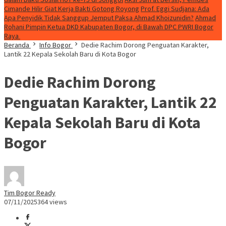
Cimande Hilir Giat Kerja Bakti Gotong Royong
Prof. Eggi Sudjana: Ada
Apa Penyidik Tidak Sanggup Jemput Paksa Ahmad Khoizunidin?
Ahmad
Rohani Pimpin Ketua DKD Kabupaten Bogor, di Bawah DPC PWRI Bogor
Raya
Beranda
Info Bogor
Dedie Rachim Dorong Penguatan Karakter,
Lantik 22 Kepala Sekolah Baru di Kota Bogor
Dedie Rachim Dorong
Penguatan Karakter, Lantik 22
Kepala Sekolah Baru di Kota
Bogor
Tim Bogor Ready
07/11/2025
364 views