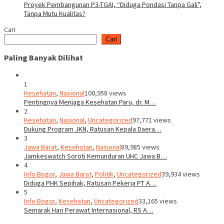
Proyek Pembangunan P3-TGAI, “Diduga Pondasi Tanpa Gali”,
Tanpa Mutu Kualitas?
Cari
Cari
Paling Banyak Dilihat
1
Kesehatan
,
Nasional
100,958 views
Pentingnya Menjaga Kesehatan Paru, dr. M…
2
Kesehatan
,
Nasional
,
Uncategorized
97,771 views
Dukung Program JKN, Ratusan Kepala Daera…
3
Jawa Barat
,
Kesehatan
,
Nasional
89,985 views
Jamkeswatch Soroti Kemunduran UHC Jawa B…
4
Info Bogor
,
Jawa Barat
,
Politik
,
Uncategorized
39,934 views
Diduga PHK Sepihak, Ratusan Pekerja PT A…
5
Info Bogor
,
Kesehatan
,
Uncategorized
33,165 views
Semarak Hari Perawat Internasional, RS A…