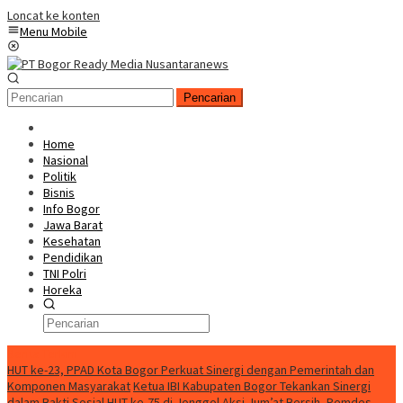
Loncat ke konten
Menu Mobile
Pencarian
Home
Nasional
Politik
Bisnis
Info Bogor
Jawa Barat
Kesehatan
Pendidikan
TNI Polri
Horeka
Berita Terkini
HUT ke-23, PPAD Kota Bogor Perkuat Sinergi dengan Pemerintah dan
Komponen Masyarakat
Ketua IBI Kabupaten Bogor Tekankan Sinergi
dalam Bakti Sosial HUT ke-75 di Jonggol
Aksi Jum’at Bersih, Pemdes