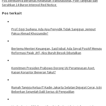
Pos berikutnya
Berantas Kejahatan Transnasional, Polri Tangkap dan
Serahkan 14 Buron Interpol Red Notice
Pos terkait
Prof. Eggi Sudjana: Ada Apa Penyidik Tidak Sanggup Jemput
Paksa Ahmad Khoizunidin?
Bertemu Menteri Keuangan, Said Iqbal: Ada Sinyal Positif Menuju
Reformasi Pajak JHT, Aksi Buruh Besok Dibatalkan
Komitmen Presiden Prabowo Dorong UU Perampasan Aset.
Kapan Koruptor Beneran Takut?
Rumah Tangga Ketua IT Kadin Jakarta Selatan Digugat Cerai, Istri
Beberkan Sejumlah Dalil Serius di Pengadilan