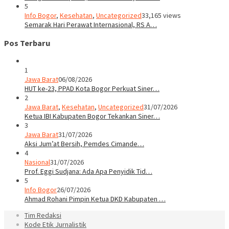
5
Info Bogor
,
Kesehatan
,
Uncategorized
33,165 views
Semarak Hari Perawat Internasional, RS A…
Pos Terbaru
1
Jawa Barat
06/08/2026
HUT ke-23, PPAD Kota Bogor Perkuat Siner…
2
Jawa Barat
,
Kesehatan
,
Uncategorized
31/07/2026
Ketua IBI Kabupaten Bogor Tekankan Siner…
3
Jawa Barat
31/07/2026
Aksi Jum’at Bersih, Pemdes Cimande…
4
Nasional
31/07/2026
Prof. Eggi Sudjana: Ada Apa Penyidik Tid…
5
Info Bogor
26/07/2026
Ahmad Rohani Pimpin Ketua DKD Kabupaten …
Tim Redaksi
Kode Etik Jurnalistik