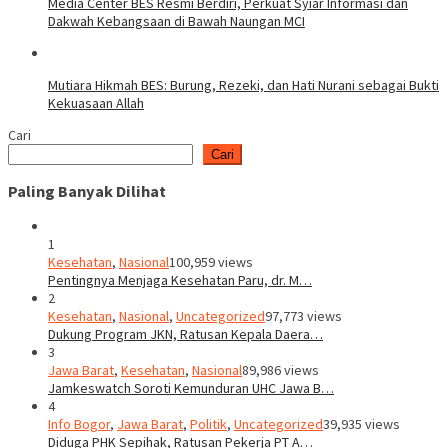
Media Center BES Resmi Berdiri, Perkuat Syiar Informasi dan
Dakwah Kebangsaan di Bawah Naungan MCI
Mutiara Hikmah BES: Burung, Rezeki, dan Hati Nurani sebagai Bukti
Kekuasaan Allah
Cari
Cari
Paling Banyak Dilihat
1
Kesehatan
,
Nasional
100,959 views
Pentingnya Menjaga Kesehatan Paru, dr. M…
2
Kesehatan
,
Nasional
,
Uncategorized
97,773 views
Dukung Program JKN, Ratusan Kepala Daera…
3
Jawa Barat
,
Kesehatan
,
Nasional
89,986 views
Jamkeswatch Soroti Kemunduran UHC Jawa B…
4
Info Bogor
,
Jawa Barat
,
Politik
,
Uncategorized
39,935 views
Diduga PHK Sepihak, Ratusan Pekerja PT A…