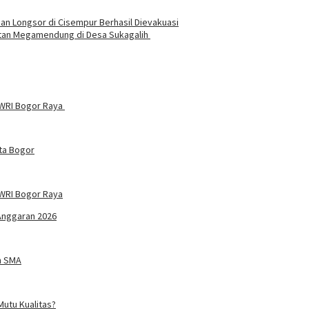
an Longsor di Cisempur Berhasil Dievakuasi
an Megamendung di Desa Sukagalih
PWRI Bogor Raya
ta Bogor
WRI Bogor Raya
Anggaran 2026
n SMA
utu Kualitas?