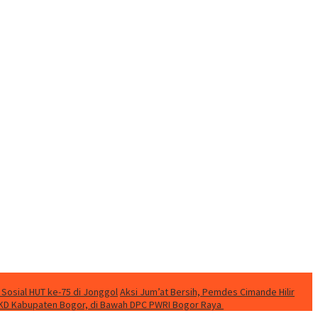
 Sosial HUT ke-75 di Jonggol
Aksi Jum’at Bersih, Pemdes Cimande Hilir
KD Kabupaten Bogor, di Bawah DPC PWRI Bogor Raya