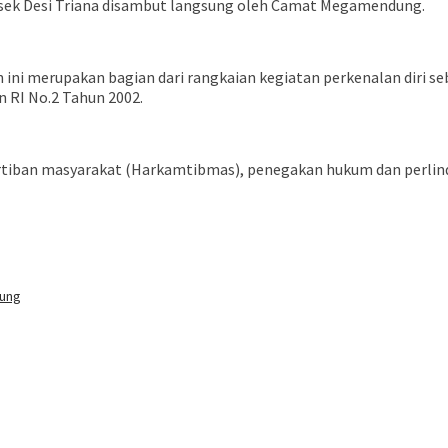
sek Desi Triana disambut langsung oleh Camat Megamendung.
ni merupakan bagian dari rangkaian kegiatan perkenalan diri seb
n RI No.2 Tahun 2002.
ertiban masyarakat (Harkamtibmas), penegakan hukum dan perli
dung