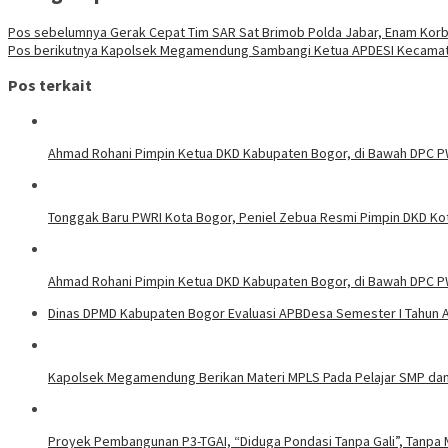
Pos sebelumnya
Gerak Cepat Tim SAR Sat Brimob Polda Jabar, Enam Korb
Pos berikutnya
Kapolsek Megamendung Sambangi Ketua APDESI Kecamat
Pos terkait
Ahmad Rohani Pimpin Ketua DKD Kabupaten Bogor, di Bawah DPC 
Tonggak Baru PWRI Kota Bogor, Peniel Zebua Resmi Pimpin DKD Ko
Ahmad Rohani Pimpin Ketua DKD Kabupaten Bogor, di Bawah DPC P
Dinas DPMD Kabupaten Bogor Evaluasi APBDesa Semester I Tahun 
Kapolsek Megamendung Berikan Materi MPLS Pada Pelajar SMP da
Proyek Pembangunan P3-TGAI, “Diduga Pondasi Tanpa Gali”, Tanpa M