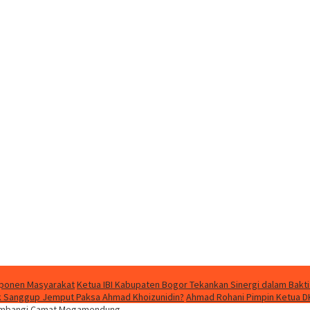
mponen Masyarakat
Ketua IBI Kabupaten Bogor Tekankan Sinergi dalam Bakti
dak Sanggup Jemput Paksa Ahmad Khoizunidin?
Ahmad Rohani Pimpin Ketua D
Sambangi Camat Megamendung