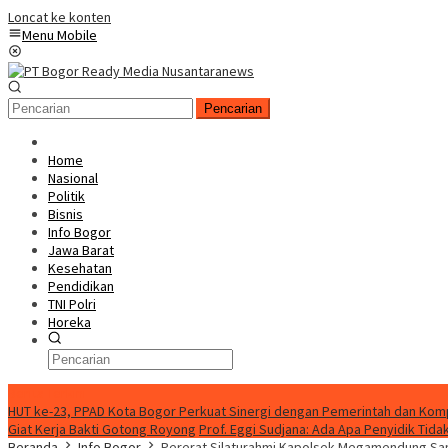
Loncat ke konten
Menu Mobile
Pencarian
Home
Nasional
Politik
Bisnis
Info Bogor
Jawa Barat
Kesehatan
Pendidikan
TNI Polri
Horeka
Berita Terkini
HUT ke-23, PPAD Kota Bogor Perkuat Sinergi dengan Pemerintah dan Ko
Giat Kerja Bakti Gotong Royong
Prof. Eggi Sudjana: Ada Apa Penyidik Ti
Beranda
Info Bogor
Pererat Silaturahmi Kapolsek Megamendung 