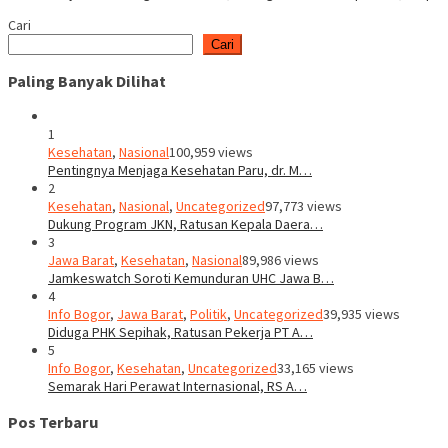
Cari
Cari
Paling Banyak Dilihat
1
Kesehatan
,
Nasional
100,959 views
Pentingnya Menjaga Kesehatan Paru, dr. M…
2
Kesehatan
,
Nasional
,
Uncategorized
97,773 views
Dukung Program JKN, Ratusan Kepala Daera…
3
Jawa Barat
,
Kesehatan
,
Nasional
89,986 views
Jamkeswatch Soroti Kemunduran UHC Jawa B…
4
Info Bogor
,
Jawa Barat
,
Politik
,
Uncategorized
39,935 views
Diduga PHK Sepihak, Ratusan Pekerja PT A…
5
Info Bogor
,
Kesehatan
,
Uncategorized
33,165 views
Semarak Hari Perawat Internasional, RS A…
Pos Terbaru