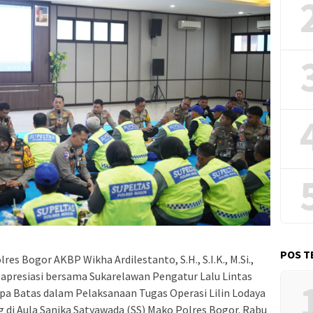
POS T
res Bogor AKBP Wikha Ardilestanto, S.H., S.I.K., M.Si.,
apresiasi bersama Sukarelawan Pengatur Lalu Lintas
pa Batas dalam Pelaksanaan Tugas Operasi Lilin Lodaya
g di Aula Sanika Satyawada (SS) Mako Polres Bogor. Rabu