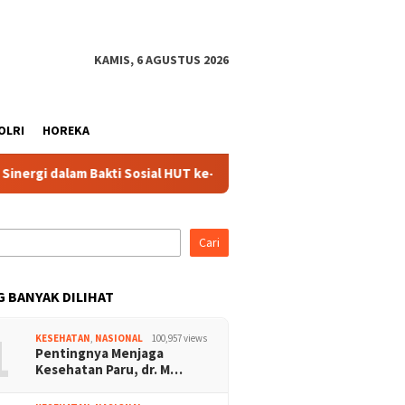
KAMIS, 6 AGUSTUS 2026
OLRI
HOREKA
lam Bakti Sosial HUT ke-75 di Jonggol
Aksi Jum’at Bersih
Cari
G BANYAK DILIHAT
1
KESEHATAN
,
NASIONAL
100,957 views
Pentingnya Menjaga
Kesehatan Paru, dr. M…