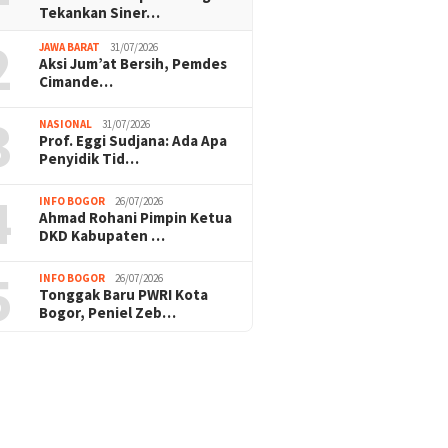
Tekankan Siner…
2
JAWA BARAT
31/07/2026
Aksi Jum’at Bersih, Pemdes
Cimande…
3
NASIONAL
31/07/2026
Prof. Eggi Sudjana: Ada Apa
Penyidik Tid…
4
INFO BOGOR
26/07/2026
Ahmad Rohani Pimpin Ketua
DKD Kabupaten …
5
INFO BOGOR
26/07/2026
Tonggak Baru PWRI Kota
Bogor, Peniel Zeb…