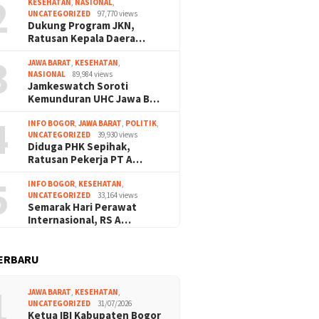
2
KESEHATAN
,
NASIONAL
,
UNCATEGORIZED
97,770 views
Dukung Program JKN,
Ratusan Kepala Daera…
3
JAWA BARAT
,
KESEHATAN
,
NASIONAL
89,984 views
Jamkeswatch Soroti
Kemunduran UHC Jawa B…
4
INFO BOGOR
,
JAWA BARAT
,
POLITIK
,
UNCATEGORIZED
39,930 views
Diduga PHK Sepihak,
Ratusan Pekerja PT A…
5
INFO BOGOR
,
KESEHATAN
,
UNCATEGORIZED
33,164 views
Semarak Hari Perawat
Internasional, RS A…
ERBARU
1
JAWA BARAT
,
KESEHATAN
,
UNCATEGORIZED
31/07/2026
Ketua IBI Kabupaten Bogor