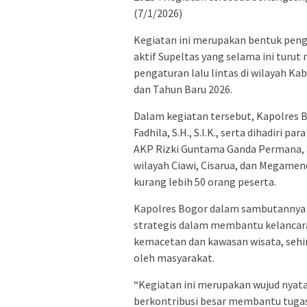
(7/1/2026)
Kegiatan ini merupakan bentuk peng
aktif Supeltas yang selama ini turu
pengaturan lalu lintas di wilayah 
dan Tahun Baru 2026.
Dalam kegiatan tersebut, Kapolres 
Fadhila, S.H., S.I.K., serta dihadiri 
AKP Rizki Guntama Ganda Permana, S.
wilayah Ciawi, Cisarua, dan Megamendu
kurang lebih 50 orang peserta.
Kapolres Bogor dalam sambutannya
strategis dalam membantu kelancaran 
kemacetan dan kawasan wisata, seh
oleh masyarakat.
“Kegiatan ini merupakan wujud nyata
berkontribusi besar membantu tugas