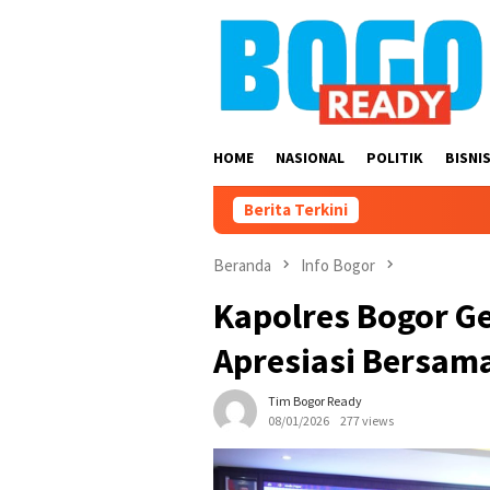
Loncat
ke
konten
HOME
NASIONAL
POLITIK
BISNI
Berita Terkini
Beranda
Info Bogor
Kapolres Bogor Ge
Apresiasi Bersam
Tim Bogor Ready
08/01/2026
277 views