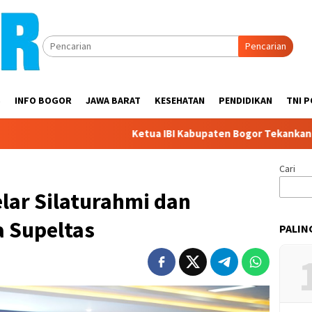
Pencarian
S
INFO BOGOR
JAWA BARAT
KESEHATAN
PENDIDIKAN
TNI P
Ketua IBI Kabupaten Bogor Tekankan Sinergi da
Cari
lar Silaturahmi dan
a Supeltas
PALIN