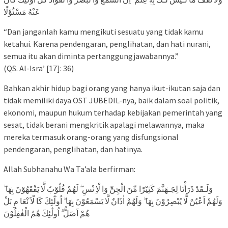
عَنْهُ مَسْئُوْلًا
“Dan janganlah kamu mengikuti sesuatu yang tidak kamu
ketahui. Karena pendengaran, penglihatan, dan hati nurani,
semua itu akan diminta pertanggungjawabannya.”
(QS. Al-Isra’ [17]: 36)
Bahkan akhir hidup bagi orang yang hanya ikut-ikutan saja dan
tidak memiliki daya OST JUBEDIL-nya, baik dalam soal politik,
ekonomi, maupun hukum terhadap kebijakan pemerintah yang
sesat, tidak berani mengkritik apalagi melawannya, maka
mereka termasuk orang-orang yang disfungsional
pendengaran, penglihatan, dan hatinya.
Allah Subhanahu Wa Ta’ala berfirman:
وَلَـقَدْ ذَرَأْنَا لِجَـهَنَّمَ كَثِيْرًا مِّنَ الْجِنِّ وَا لْاِ نْسِ ۖ لَهُمْ قُلُوْبٌ لَّا يَفْقَهُوْنَ بِهَا ۖ
وَلَهُمْ اَعْيُنٌ لَّا يُبْصِرُوْنَ بِهَا ۖ وَلَهُمْ اٰذَانٌ لَّا يَسْمَعُوْنَ بِهَا ۗ اُولٰٓئِكَ كَا لْاَ نْعَا مِ بَلْ
هُمْ اَضَلُّ ۗ اُولٰٓئِكَ هُمُ الْغٰفِلُوْنَ