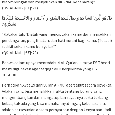
kesombongan dan menjauhkan diri (dari kebenaran).”
(QS. Al-Mulk [67]: 21)
قُلْ هُوَ الَّذِيْۤ اَنْشَاَ كُمْ وَجَعَلَ لَـكُمُ السَّمْعَ وَا لْاَ بْصَا رَ وَ الْاَ فْــئِدَةَ ۗ قَلِيْلًا مَّا
تَشْكُرُوْنَ
“Katakanlah, ‘Dialah yang menciptakan kamu dan menjadikan
pendengaran, penglihatan, dan hati nurani bagi kamu. (Tetapi)
sedikit sekali kamu bersyukur.'”
(QS. Al-Mulk [67]: 23)
Bahwa dalam upaya mentadaburi Al-Qur’an, kiranya ES Theori
mesti digunakan agar terjaga alur berpikirnya yang OST
JUBEDIL.
Perhatikan Ayat 19 dari Surah Al-Mulk tersebut secara obyektif.
Adakah yang bisa menafikkan fakta tentang burung yang
mengembangkan dan mengatupkan sayapnya serta terbang
bebas, tak ada yang bisa menahannya? Ingat, kebenaran itu
adalah persesuaian antara pernyataan dengan kenyataan. Jadi