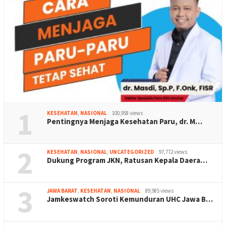
1
KESEHATAN
,
NASIONAL
100,958 views
Pentingnya Menjaga Kesehatan Paru, dr. M…
2
KESEHATAN
,
NASIONAL
,
UNCATEGORIZED
97,772 views
Dukung Program JKN, Ratusan Kepala Daera…
3
JAWA BARAT
,
KESEHATAN
,
NASIONAL
89,985 views
Jamkeswatch Soroti Kemunduran UHC Jawa B…