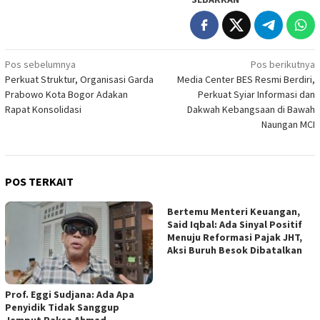
Navigasi
Pos sebelumnya
Pos berikutnya
Perkuat Struktur, Organisasi Garda
Media Center BES Resmi Berdiri,
pos
Prabowo Kota Bogor Adakan
Perkuat Syiar Informasi dan
Rapat Konsolidasi
Dakwah Kebangsaan di Bawah
Naungan MCI
POS TERKAIT
Bertemu Menteri Keuangan,
Said Iqbal: Ada Sinyal Positif
Menuju Reformasi Pajak JHT,
Aksi Buruh Besok Dibatalkan
Prof. Eggi Sudjana: Ada Apa
Penyidik Tidak Sanggup