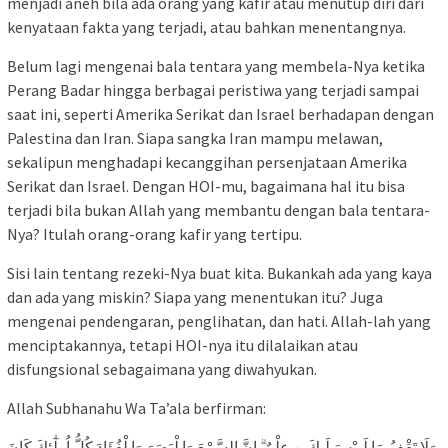
menjadi aneh bila ada orang yang kafir atau menutup diri dari
kenyataan fakta yang terjadi, atau bahkan menentangnya.
Belum lagi mengenai bala tentara yang membela-Nya ketika
Perang Badar hingga berbagai peristiwa yang terjadi sampai
saat ini, seperti Amerika Serikat dan Israel berhadapan dengan
Palestina dan Iran. Siapa sangka Iran mampu melawan,
sekalipun menghadapi kecanggihan persenjataan Amerika
Serikat dan Israel. Dengan HOI-mu, bagaimana hal itu bisa
terjadi bila bukan Allah yang membantu dengan bala tentara-
Nya? Itulah orang-orang kafir yang tertipu.
Sisi lain tentang rezeki-Nya buat kita. Bukankah ada yang kaya
dan ada yang miskin? Siapa yang menentukan itu? Juga
mengenai pendengaran, penglihatan, dan hati. Allah-lah yang
menciptakannya, tetapi HOI-nya itu dilalaikan atau
disfungsional sebagaimana yang diwahyukan.
Allah Subhanahu Wa Ta’ala berfirman:
وَلَا تَقْفُ مَا لَـيْسَ لَـكَ بِهٖ عِلْمٌ ۗ اِنَّ السَّمْعَ وَا لْبَصَرَ وَا لْفُؤَادَ كُلُّ اُولٰٓئِكَ كَانَ