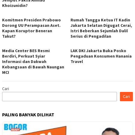
Jemput Paksa Ahmad
Khoizunidin?
Komitmen Presiden Prabowo
Rumah Tangga Ketua IT Kadin
Dorong UU Perampasan Aset.
Jakarta Selatan Digugat Cerai,
Kapan Koruptor Beneran
Istri Beberkan Sejumlah Dalil
Takut?
Serius di Pengadilan
Media Center BES Resmi
LAK DKI Jakarta Buka Posko
Berdiri, Perkuat Syiar
Pengaduan Konsumen Hanania
Informasi dan Dakwah
Travel
Kebangsaan di Bawah Naungan
MCI
Cari
Cari
PALING BANYAK DILIHAT