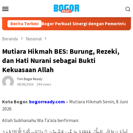
Loncat
Menu
ke
Mobile
konten
3, PPAD Kota Bogor Perkuat Sinergi dengan Pemerintah dan Ko
Berita Terkini
Beranda
Nasional
Mutiara Hikmah BES: Burung, Rezeki,
dan Hati Nurani sebagai Bukti
Kekuasaan Allah
Tim Bogor Ready
08/06/2026
244 views
Kota Bogor.
bogorready.com
–
Mutiara Hikmah Senin, 8 Juni
2026
Allah Subhanahu Wa Ta’ala berfirman:
اَوَلَمْ يَرَوْا اِلَى الطَّيْرِ فَوْقَهُمْ صٰٓـفّٰتٍ وَّيَقْبِضْنَ ۘ مَا يُمْسِكُهُنَّ اِلَّا الرَّحْمٰنُ