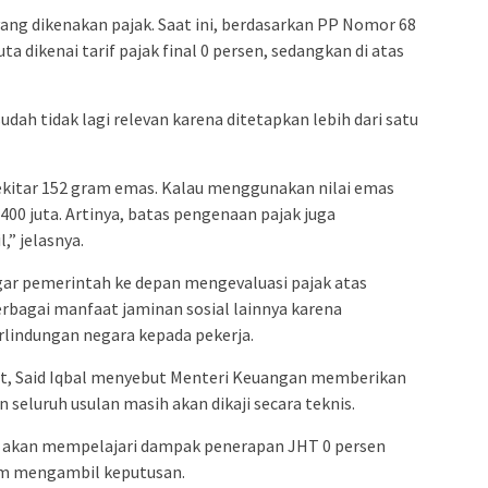
ang dikenakan pajak. Saat ini, berdasarkan PP Nomor 68
a dikenai tarif pajak final 0 persen, sedangkan di atas
udah tidak lagi relevan karena ditetapkan lebih dari satu
 sekitar 152 gram emas. Kalau menggunakan nilai emas
p400 juta. Artinya, batas pengenaan pajak juga
,” jelasnya.
gar pemerintah ke depan mengevaluasi pajak atas
rbagai manfaat jaminan sosial lainnya karena
lindungan negara kepada pekerja.
ut, Said Iqbal menyebut Menteri Keuangan memberikan
 seluruh usulan masih akan dikaji secara teknis.
 akan mempelajari dampak penerapan JHT 0 persen
um mengambil keputusan.