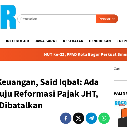
Pencarian
S
INFO BOGOR
JAWA BARAT
KESEHATAN
PENDIDIKAN
TNI P
HUT ke-23, PPAD Kota Bogor Perkuat Sinergi dengan Peme
Cari
euangan, Said Iqbal: Ada
nuju Reformasi Pajak JHT,
PALIN
 Dibatalkan