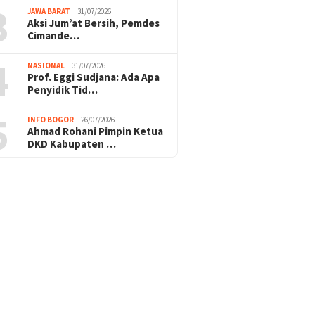
3
JAWA BARAT
31/07/2026
Aksi Jum’at Bersih, Pemdes
Cimande…
4
NASIONAL
31/07/2026
Prof. Eggi Sudjana: Ada Apa
Penyidik Tid…
5
INFO BOGOR
26/07/2026
Ahmad Rohani Pimpin Ketua
DKD Kabupaten …