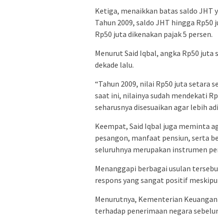
Ketiga, menaikkan batas saldo JHT y
Tahun 2009, saldo JHT hingga Rp50 jut
Rp50 juta dikenakan pajak 5 persen.
Menurut Said Iqbal, angka Rp50 juta s
dekade lalu.
“Tahun 2009, nilai Rp50 juta setara
saat ini, nilainya sudah mendekati R
seharusnya disesuaikan agar lebih adil
Keempat, Said Iqbal juga meminta a
pesangon, manfaat pensiun, serta be
seluruhnya merupakan instrumen per
Menanggapi berbagai usulan terseb
respons yang sangat positif meskipun
Menurutnya, Kementerian Keuangan
terhadap penerimaan negara sebel