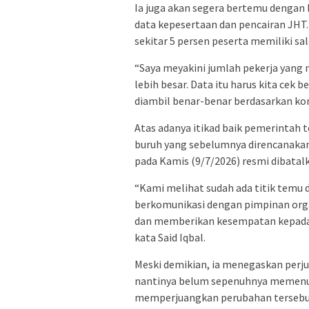
Ia juga akan segera bertemu dengan
data kepesertaan dan pencairan JHT
sekitar 5 persen peserta memiliki sal
“Saya meyakini jumlah pekerja yang m
lebih besar. Data itu harus kita cek
diambil benar-benar berdasarkan kondi
Atas adanya itikad baik pemerintah 
buruh yang sebelumnya direncanaka
pada Kamis (9/7/2026) resmi dibatal
“Kami melihat sudah ada titik temu d
berkomunikasi dengan pimpinan orga
dan memberikan kesempatan kepada 
kata Said Iqbal.
Meski demikian, ia menegaskan perj
nantinya belum sepenuhnya memenuhi
memperjuangkan perubahan tersebut