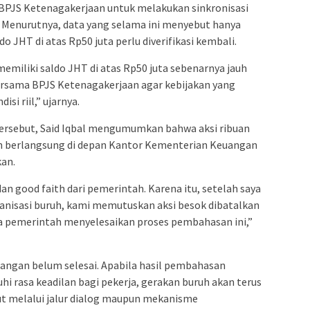
 BPJS Ketenagakerjaan untuk melakukan sinkronisasi
. Menurutnya, data yang selama ini menyebut hanya
do JHT di atas Rp50 juta perlu diverifikasi kembali.
emiliki saldo JHT di atas Rp50 juta sebenarnya jauh
 bersama BPJS Ketenagakerjaan agar kebijakan yang
si riil,” ujarnya.
tersebut, Said Iqbal mengumumkan bahwa aksi ribuan
n berlangsung di depan Kantor Kementerian Keuangan
kan.
an good faith dari pemerintah. Karena itu, setelah saya
nisasi buruh, kami memutuskan aksi besok dibatalkan
pemerintah menyelesaikan proses pembahasan ini,”
uangan belum selesai. Apabila hasil pembahasan
 rasa keadilan bagi pekerja, gerakan buruh akan terus
 melalui jalur dialog maupun mekanisme