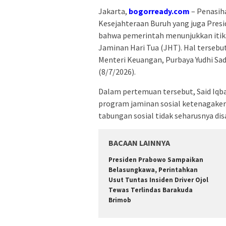
Jakarta,
bogorready.com
– Penasih
Kesejahteraan Buruh yang juga Presi
bahwa pemerintah menunjukkan itika
Jaminan Hari Tua (JHT). Hal terseb
Menteri Keuangan, Purbaya Yudhi Sa
(8/7/2026).
Dalam pertemuan tersebut, Said Iqb
program jaminan sosial ketenagaker
tabungan sosial tidak seharusnya d
BACAAN LAINNYA
Presiden Prabowo Sampaikan
Belasungkawa, Perintahkan
Usut Tuntas Insiden Driver Ojol
Tewas Terlindas Barakuda
Brimob