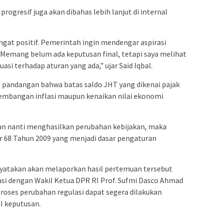
progresif juga akan dibahas lebih lanjut di internal
at positif. Pemerintah ingin mendengar aspirasi
 Memang belum ada keputusan final, tetapi saya melihat
i terhadap aturan yang ada,” ujar Said Iqbal.
pandangan bahwa batas saldo JHT yang dikenai pajak
kembangan inflasi maupun kenaikan nilai ekonomi
jian nanti menghasilkan perubahan kebijakan, maka
 68 Tahun 2009 yang menjadi dasar pengaturan
enyatakan akan melaporkan hasil pertemuan tersebut
asi dengan Wakil Ketua DPR RI Prof. Sufmi Dasco Ahmad
proses perubahan regulasi dapat segera dilakukan
l keputusan.