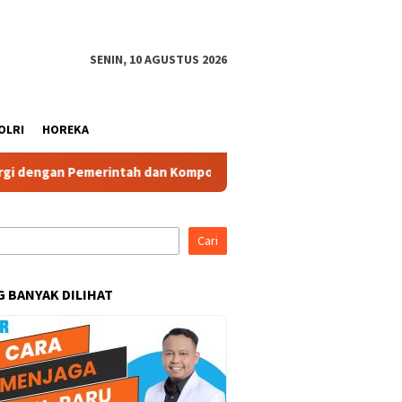
SENIN, 10 AGUSTUS 2026
OLRI
HOREKA
rintah dan Komponen Masyarakat
Ketua IBI Kabupaten Bo
Cari
G BANYAK DILIHAT