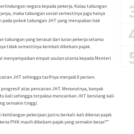
perlindungan negara kepada pekerja. Kalau tabungan
ganya, maka tabungan sosial semestinya juga hanya
an pada pokok tabungan JHT yang merupakan hak
tabungan yang berasal dari iuran pekerja selama
a tidak semestinya kembali dibebani pajak.
bal menyampaikan empat usulan utama kepada Menteri
iran JHT sehingga tarifnya menjadi 0 persen.
rogresif atas pencairan JHT. Menurutnya, banyak
tu kali sehingga terpaksa mencairkan JHT berulang kali
ang semakin tinggi.
li kehilangan pekerjaan justru berkali-kali dikenai pajak
rkena PHK masih dibebani pajak yang semakin besar?”