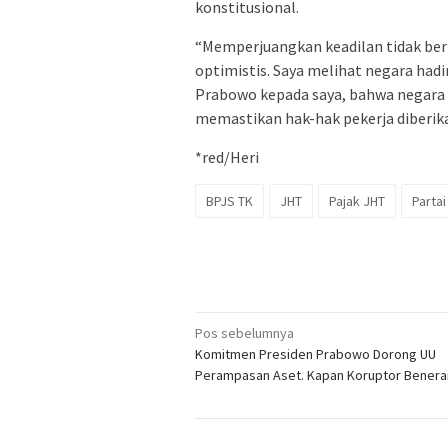
konstitusional.
“Memperjuangkan keadilan tidak berh
optimistis. Saya melihat negara had
Prabowo kepada saya, bahwa negara
memastikan hak-hak pekerja diberikan
*red/Heri
BPJS TK
JHT
Pajak JHT
Partai
Navigasi
Pos sebelumnya
Komitmen Presiden Prabowo Dorong UU
pos
Perampasan Aset. Kapan Koruptor Benera