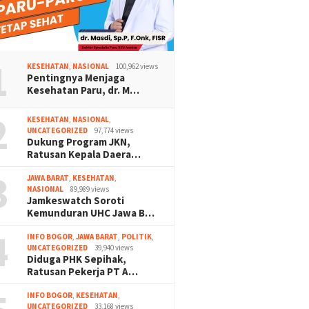
1
KESEHATAN
,
NASIONAL
100,962 views
Pentingnya Menjaga
Kesehatan Paru, dr. M…
2
KESEHATAN
,
NASIONAL
,
UNCATEGORIZED
97,774 views
Dukung Program JKN,
Ratusan Kepala Daera…
3
JAWA BARAT
,
KESEHATAN
,
NASIONAL
89,989 views
Jamkeswatch Soroti
Kemunduran UHC Jawa B…
4
INFO BOGOR
,
JAWA BARAT
,
POLITIK
,
UNCATEGORIZED
39,940 views
Diduga PHK Sepihak,
Ratusan Pekerja PT A…
INFO BOGOR
,
KESEHATAN
,
UNCATEGORIZED
33,168 views