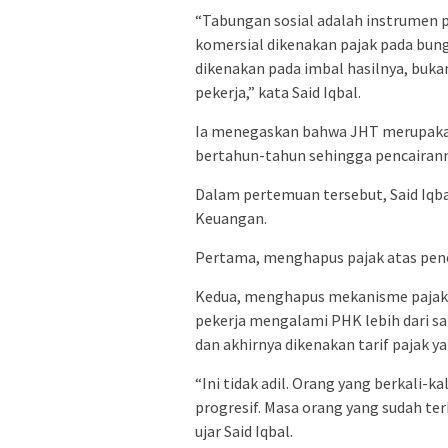
“Tabungan sosial adalah instrumen 
komersial dikenakan pajak pada bun
dikenakan pada imbal hasilnya, buk
pekerja,” kata Said Iqbal.
Ia menegaskan bahwa JHT merupakan 
bertahun-tahun sehingga pencairanny
Dalam pertemuan tersebut, Said Iq
Keuangan.
Pertama, menghapus pajak atas penca
Kedua, menghapus mekanisme pajak p
pekerja mengalami PHK lebih dari sa
dan akhirnya dikenakan tarif pajak y
“Ini tidak adil. Orang yang berkali-ka
progresif. Masa orang yang sudah te
ujar Said Iqbal.