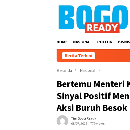
Loncat
ke
konten
HOME
NASIONAL
POLITIK
BISNI
Berita Terkini
Beranda
Nasional
Bertemu Menteri K
Sinyal Positif Me
Aksi Buruh Besok
Tim Bogor Ready
08/07/2026
779 views