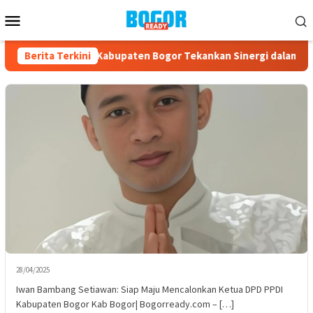
Loncat
Menu
ke
Mobile
konten
Berita Terkini
Ketua IBI Kabupaten Bogor Tekankan Sinergi dalam Bakti S
28/04/2025
Iwan Bambang Setiawan: Siap Maju Mencalonkan Ketua DPD PPDI
Kabupaten Bogor Kab Bogor| Bogorready.com – […]