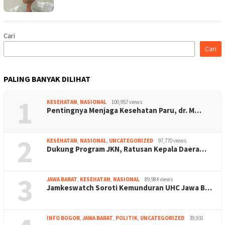
Cari
Cari
PALING BANYAK DILIHAT
1
KESEHATAN
,
NASIONAL
100,957 views
Pentingnya Menjaga Kesehatan Paru, dr. M…
2
KESEHATAN
,
NASIONAL
,
UNCATEGORIZED
97,770 views
Dukung Program JKN, Ratusan Kepala Daera…
3
JAWA BARAT
,
KESEHATAN
,
NASIONAL
89,984 views
Jamkeswatch Soroti Kemunduran UHC Jawa B…
INFO BOGOR
,
JAWA BARAT
,
POLITIK
,
UNCATEGORIZED
39,931