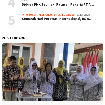
4
views
Diduga PHK Sepihak, Ratusan Pekerja PT A…
5
INFO BOGOR
,
KESEHATAN
,
UNCATEGORIZED
33,165 views
Semarak Hari Perawat Internasional, RS A…
POS TERBARU