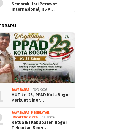
5
Semarak Hari Perawat
Internasional, RS A…
ERBARU
hmad Rohani Pimpin Ketua
Ket
HUT ke-23, PPAD Kota Bogor
KD Kabupaten Bogor, di
Tek
Perkuat Sinergi dengan
awah DPC PWRI Bogor Raya
Sos
Pemerintah dan Komponen
Masyarakat
1
JAWA BARAT
06/08/2026
HUT ke-23, PPAD Kota Bogor
Perkuat Siner…
2
JAWA BARAT
,
KESEHATAN
,
UNCATEGORIZED
31/07/2026
Ketua IBI Kabupaten Bogor
Tekankan Siner…