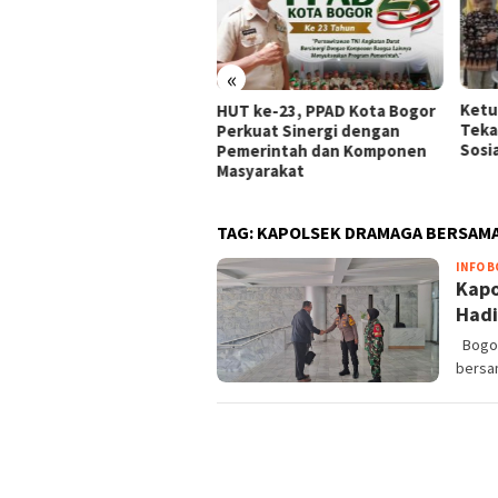
«
Ketua IBI Kabupaten Bogor
HUT ke-23, PPAD Kota Bogor
Tekankan Sinergi dalam Bakti
Perkuat Sinergi dengan
Sosial HUT ke-75 di Jonggol
Pemerintah dan Komponen
Masyarakat
TAG:
KAPOLSEK DRAMAGA BERSAMA
INFO 
Kapo
Hadi
Bogorr
bersa