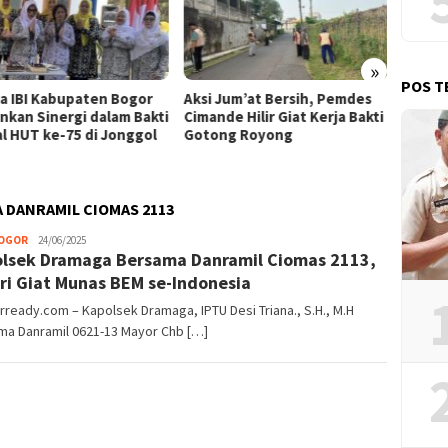
»
POS T
Aksi Jum’at Bersih, Pemdes
Prof. Eggi Sudjana: Ada Apa
A
Cimande Hilir Giat Kerja Bakti
Penyidik Tidak Sanggup
D
Gotong Royong
Jemput Paksa Ahmad
B
Khoizunidin?
 DANRAMIL CIOMAS 2113
BOGOR
Tim
24/06/2025
lsek Dramaga Bersama Danramil Ciomas 2113,
Bogor
Ready
ri Giat Munas BEM se-Indonesia
eady.com – Kapolsek Dramaga, IPTU Desi Triana., S.H., M.H
ma Danramil 0621-13 Mayor Chb […]