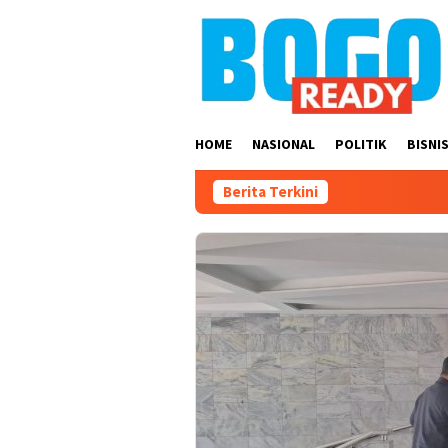
Loncat
ke
konten
HOME
NASIONAL
POLITIK
BISNI
Berita Terkini