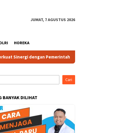
JUMAT, 7 AGUSTUS 2026
OLRI
HOREKA
Sinergi dengan Pemerintah dan Komponen Masyarakat
Ket
Cari
G BANYAK DILIHAT