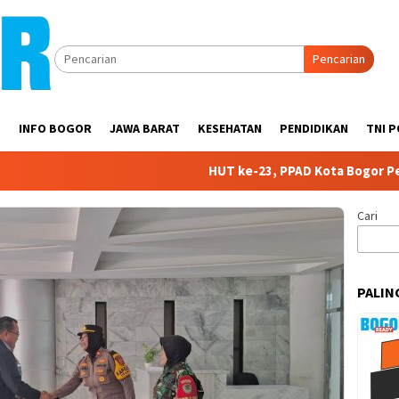
Pencarian
S
INFO BOGOR
JAWA BARAT
KESEHATAN
PENDIDIKAN
TNI P
HUT ke-23, PPAD Kota Bogor Perkuat 
Cari
PALIN