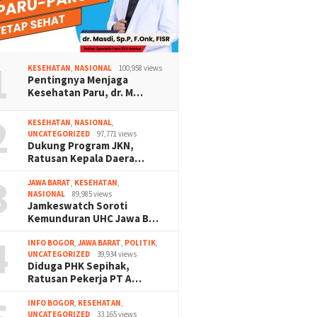
1
KESEHATAN
,
NASIONAL
100,958 views
Pentingnya Menjaga
Kesehatan Paru, dr. M…
2
KESEHATAN
,
NASIONAL
,
UNCATEGORIZED
97,771 views
Dukung Program JKN,
Ratusan Kepala Daera…
3
JAWA BARAT
,
KESEHATAN
,
NASIONAL
89,985 views
Jamkeswatch Soroti
Kemunduran UHC Jawa B…
4
INFO BOGOR
,
JAWA BARAT
,
POLITIK
,
UNCATEGORIZED
39,934 views
Diduga PHK Sepihak,
Ratusan Pekerja PT A…
INFO BOGOR
,
KESEHATAN
,
UNCATEGORIZED
33,165 views